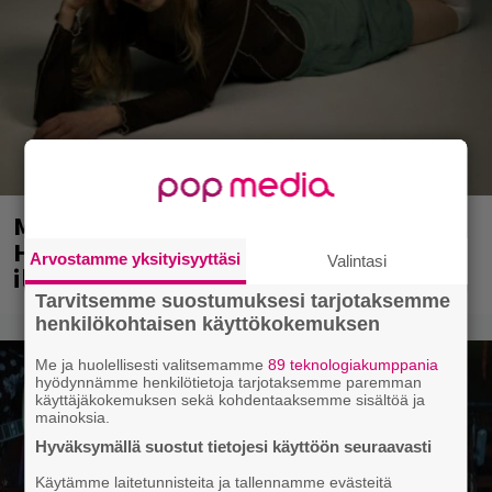
Mainio ohjelmatoimisto juhlii
Helsingissä 10-vuotista taivaltaan –
Arvostamme yksityisyyttäsi
Valintasi
ilmaistapahtumassa loistoesiintyjät
Tarvitsemme suostumuksesi tarjotaksemme
henkilökohtaisen käyttökokemuksen
Me ja huolellisesti valitsemamme
89 teknologiakumppania
hyödynnämme henkilötietoja tarjotaksemme paremman
käyttäjäkokemuksen sekä kohdentaaksemme sisältöä ja
mainoksia.
Hyväksymällä suostut tietojesi käyttöön seuraavasti
Käytämme laitetunnisteita ja tallennamme evästeitä