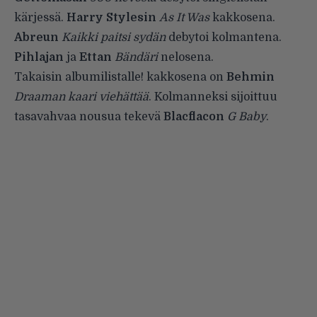
kärjessä.
Harry Stylesin
As It Was
kakkosena.
Abreun
Kaikki paitsi sydän
debytoi kolmantena.
Pihlajan
ja
Ettan
Bändäri
nelosena.
Takaisin albumilistalle! kakkosena on
Behmin
Draaman kaari viehättää
. Kolmanneksi sijoittuu
tasavahvaa nousua tekevä
Blacflacon
G Baby
.