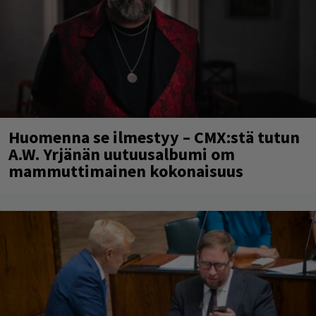
Huomenna se ilmestyy – CMX:stä tutun
A.W. Yrjänän uutuusalbumi om
mammuttimainen kokonaisuus