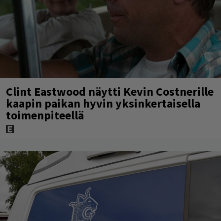
Clint Eastwood näytti Kevin Costnerille
kaapin paikan hyvin yksinkertaisella
toimenpiteellä