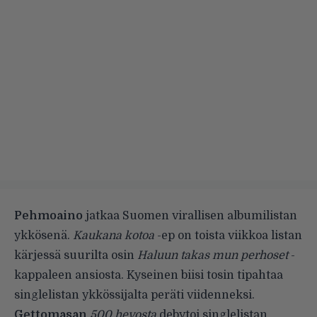
Pehmoaino
jatkaa Suomen virallisen albumilistan
ykkösenä.
Kaukana kotoa
-ep on toista viikkoa listan
kärjessä suurilta osin
Haluun takas mun perhoset
-
kappaleen ansiosta. Kyseinen biisi tosin tipahtaa
singlelistan ykkössijalta peräti viidenneksi.
Gettomasan
500 hevosta
debytoi singlelistan