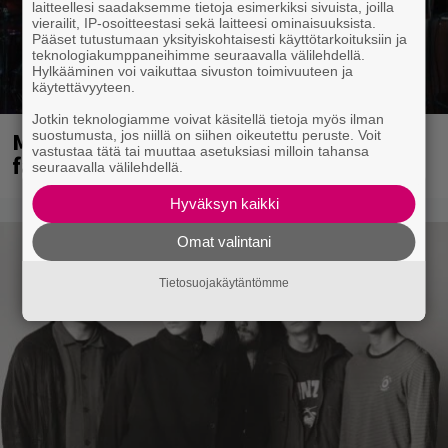
laitteellesi saadaksemme tietoja esimerkiksi sivuista, joilla
vierailit, IP-osoitteestasi sekä laitteesi ominaisuuksista.
Pääset tutustumaan yksityiskohtaisesti käyttötarkoituksiin ja
teknologiakumppaneihimme seuraavalla välilehdellä.
Hylkääminen voi vaikuttaa sivuston toimivuuteen ja
käytettävyyteen.
Jotkin teknologiamme voivat käsitellä tietoja myös ilman
Mainioita uutisia Remu Aaltosen
suostumusta, jos niillä on siihen oikeutettu peruste. Voit
vastustaa tätä tai muuttaa asetuksiasi milloin tahansa
faneille
seuraavalla välilehdellä.
Hyväksyn kaikki
Omat valintani
Tietosuojakäytäntömme