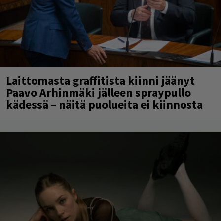
Laittomasta graffitista kiinni jäänyt
Paavo Arhinmäki jälleen spraypullo
kädessä – näitä puolueita ei kiinnosta