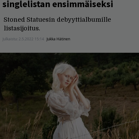
singlelistan ensimmäiseksi
Stoned Statuesin debyyttialbumille
listasijoitus.
Julkaistu:
2.5.2022 15:14
Jukka Hätinen