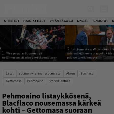
STEELFEST
HAASTATTELUT
JYTÄKESÄ GO GO
SINGLET
IGNOSTOT
K
2.
Laittomasta graffitista kiinni 
1.
Weezer palaa Suomeen yli
Arhinmäki jälleen spraypullo kädes
neljännesvuosisadan odotuksen jälkeen
puolueita ei kiinnosta
Listat
suomen virallinen albumilista
Abreu
Blacflaco
Gettomasa
Pehmoaino
Stoned Statues
Pehmoaino listaykkösenä,
Blacflaco nousemassa kärkeä
kohti – Gettomasa suoraan