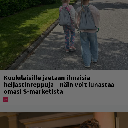
Koululaisille jaetaan ilmaisia
heijastinreppuja – näin voit lunastaa
omasi S-marketista