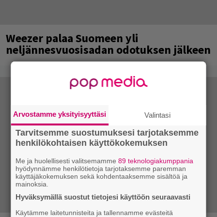
Weezer palaa Suomeen yli
neljännesvuosisadan odotuksen jälkeen
Arvostamme yksityisyyttäsi
Valintasi
Tarvitsemme suostumuksesi tarjotaksemme
henkilökohtaisen käyttökokemuksen
Me ja huolellisesti valitsemamme
89 teknologiakumppania
hyödynnämme henkilötietoja tarjotaksemme paremman
käyttäjäkokemuksen sekä kohdentaaksemme sisältöä ja
mainoksia.
Hyväksymällä suostut tietojesi käyttöön seuraavasti
Käytämme laitetunnisteita ja tallennamme evästeitä