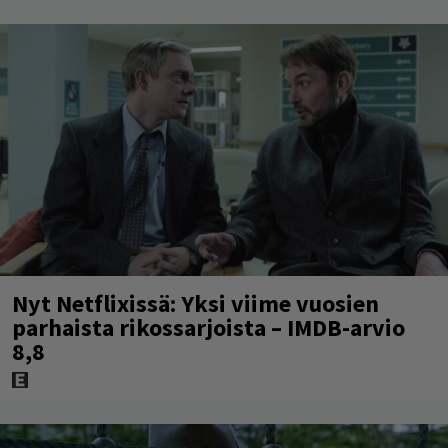
Nyt Netflixissä: Yksi viime vuosien
parhaista rikossarjoista – IMDB-arvio
8,8