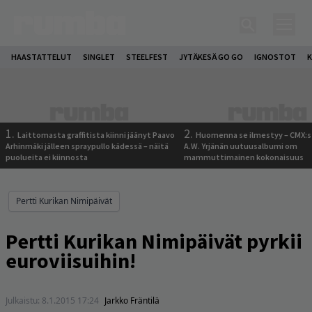
HAASTATTELUT
SINGLET
STEELFEST
JYTÄKESÄ GO GO
IGNOSTOT
K
1.
2.
Laittomasta graffitista kiinni jäänyt Paavo
Huomenna se ilmestyy – CMX:s
Arhinmäki jälleen spraypullo kädessä – näitä
A.W. Yrjänän uutuusalbumi om
puolueita ei kiinnosta
mammuttimainen kokonaisuus
Pertti Kurikan Nimipäivät
Pertti Kurikan Nimipäivät pyrkii
euroviisuihin!
Julkaistu:
8.1.2015 17:24
Jarkko Fräntilä