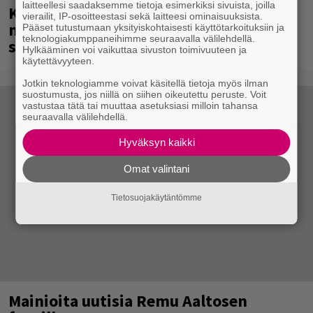
laitteellesi saadaksemme tietoja esimerkiksi sivuista, joilla
Kent mainittu, ja syystä: kovassa
vierailit, IP-osoitteestasi sekä laitteesi ominaisuuksista.
nosteessa olevan ruotsalaisyhtye
Pääset tutustumaan yksityiskohtaisesti käyttötarkoituksiin ja
teknologiakumppaneihimme seuraavalla välilehdellä.
saapuu Suomeen
Hylkääminen voi vaikuttaa sivuston toimivuuteen ja
käytettävyyteen.
Jotkin teknologiamme voivat käsitellä tietoja myös ilman
suostumusta, jos niillä on siihen oikeutettu peruste. Voit
vastustaa tätä tai muuttaa asetuksiasi milloin tahansa
seuraavalla välilehdellä.
Hyväksyn kaikki
Omat valintani
Tietosuojakäytäntömme
Mainioita uutisia Remu Aaltosen