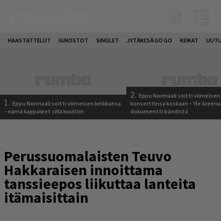
HAASTATTELUT
IGNOSTOT
SINGLET
JYTÄKESÄ GO GO
KEIKAT
UUTU
2.
Eppu Normaali soitti viimeisen
1.
Eppu Normaali soitti viimeisen keikkansa
konserttinsa koskaan – Yle Areena
– nämä kappaleet sillä kuultiin
dokumentti bändistä
Perussuomalaisten Teuvo
Hakkaraisen innoittama
tanssieepos liikuttaa lanteita
itämaisittain