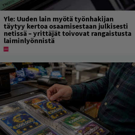
Yle: Uuden lain myötä työnhakijan
täytyy kertoa osaamisestaan julkisesti
netissä – yrittäjät toivovat rangaistusta
laiminlyönnistä