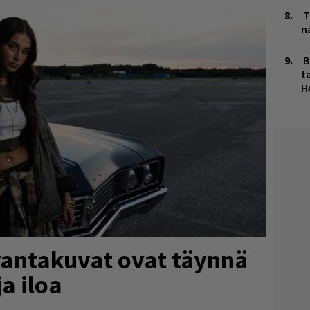
T
n
B
ta
H
 rantakuvat ovat täynnä
a iloa