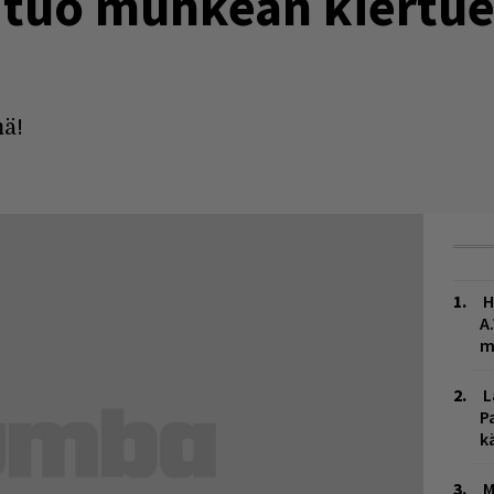
 tuo muhkean kiertu
ä!
H
A
m
L
P
k
M