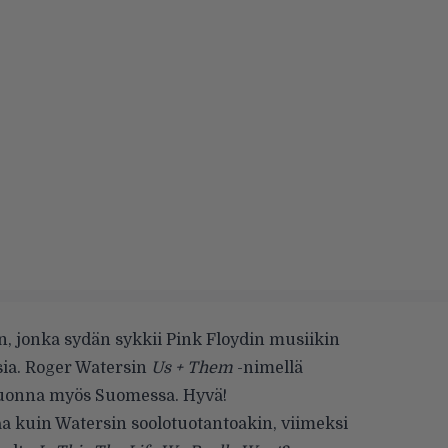
, jonka sydän sykkii Pink Floydin musiikin
isia. Roger Watersin
Us + Them
-nimellä
vuonna myös Suomessa. Hyvä!
aa kuin Watersin soolotuotantoakin, viimeksi