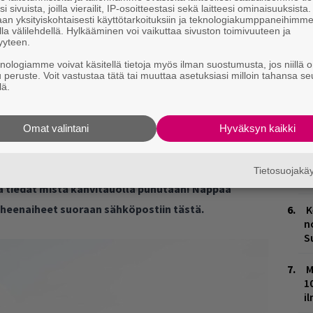
H
i sivuista, joilla vierailit, IP-osoitteestasi sekä laitteesi ominaisuuksista
A
an yksityiskohtaisesti käyttötarkoituksiin ja teknologiakumppaneihimm
m
la välilehdellä. Hylkääminen voi vaikuttaa sivuston toimivuuteen ja
yyteen.
L
knologiamme voivat käsitellä tietoja myös ilman suostumusta, jos niillä o
P
u peruste. Voit vastustaa tätä tai muuttaa asetuksiasi milloin tahansa se
k
lä.
M
Omat valintani
Hyväksyn kaikki
H
t
Tietosuojak
o
ja tiedät mistä kahvitauolla puhutaan! Nappaa
puheenaiheet suoraan sähköpostiin tästä.
K
n
S
M
1
i