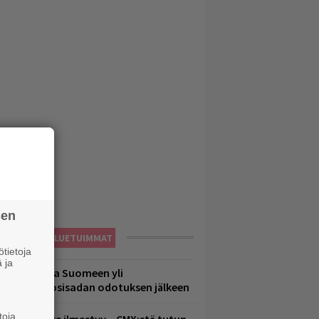
sen
LUETUIMMAT
tietoja
 ja
eezer palaa Suomeen yli
eljännesvuosisadan odotuksen jälkeen
toja