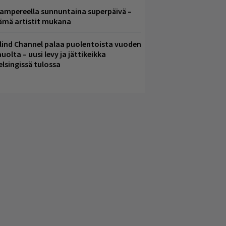
ampereella sunnuntaina superpäivä –
ämä artistit mukana
lind Channel palaa puolentoista vuoden
uolta – uusi levy ja jättikeikka
elsingissä tulossa