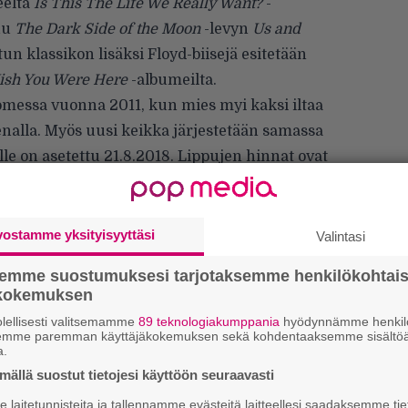
eelta
Is This The Life We Really Want?
-
uu
The Dark Side of the Moon
-levyn
Us and
un klassikon lisäksi Floyd-biisejä esitetään
sh You Were Here
-albumeilta.
omessa vuonna 2011, kun mies myi kaksi iltaa
nalla. Myös uusi keikka järjestetään samassa
le on asetettu 21.8.2018. Lippujen hinnat ovat
ja niiden ennakkomyynti alkaa 2. lokakuuta
vostamme yksityisyyttäsi
Valintasi
semme suostumuksesi tarjotaksemme henkilökohtai
ökokemuksen
lellisesti valitsemamme
89 teknologiakumppania
hyödynnämme henkilö
semme paremman käyttäjäkokemuksen sekä kohdentaaksemme sisältöä
W
a.
n
ällä suostut tietojesi käyttöön seuraavasti
laitetunnisteita ja tallennamme evästeitä laitteellesi saadaksemme tie