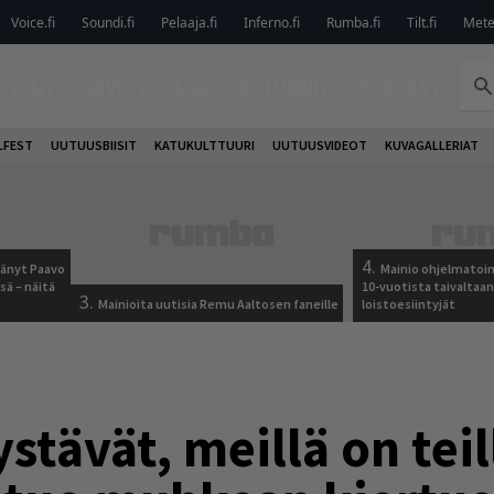
Voice.fi
Soundi.fi
Pelaaja.fi
Inferno.fi
Rumba.fi
Tilt.fi
Metel
TELUT
ARVIOT
LIVE
KOLUMNIT
PODCAST
LFEST
UUTUUSBIISIT
KATUKULTTUURI
UUTUUSVIDEOT
KUVAGALLERIAT
4.
jäänyt Paavo
Mainio ohjelmatoimi
sä – näitä
10-vuotista taivaltaa
3.
Mainioita uutisia Remu Aaltosen faneille
loistoesiintyjät
stävät, meillä on teil