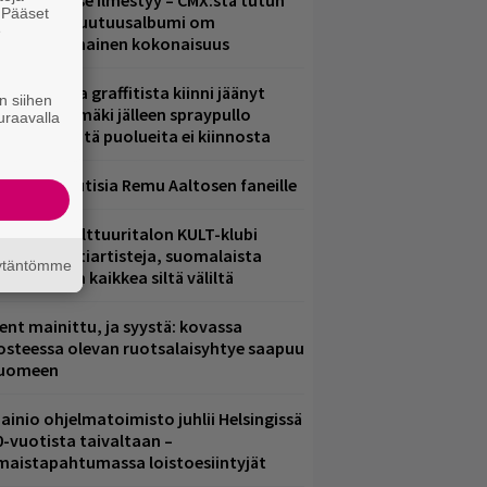
uomenna se ilmestyy – CMX:stä tutun
. Pääset
.W. Yrjänän uutuusalbumi om
e
ammuttimainen kokonaisuus
aittomasta graffitista kiinni jäänyt
n siihen
aavo Arhinmäki jälleen spraypullo
uraavalla
ädessä – näitä puolueita ei kiinnosta
ainioita uutisia Remu Aaltosen faneille
elsingin Kulttuuritalon KULT-klubi
arjoaa kulttiartisteja, suomalaista
äytäntömme
saamista ja kaikkea siltä väliltä
ent mainittu, ja syystä: kovassa
osteessa olevan ruotsalaisyhtye saapuu
uomeen
ainio ohjelmatoimisto juhlii Helsingissä
0-vuotista taivaltaan –
lmaistapahtumassa loistoesiintyjät