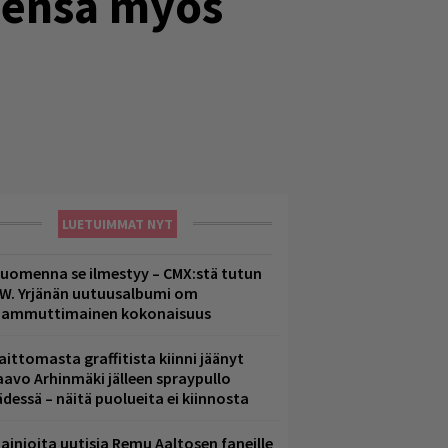
eensa myös
LUETUIMMAT NYT
uomenna se ilmestyy – CMX:stä tutun
.W. Yrjänän uutuusalbumi om
ammuttimainen kokonaisuus
aittomasta graffitista kiinni jäänyt
aavo Arhinmäki jälleen spraypullo
ädessä – näitä puolueita ei kiinnosta
ainioita uutisia Remu Aaltosen faneille