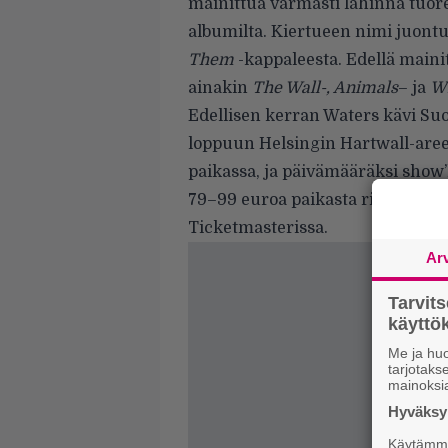
mainittua varmasti lähinnä tuor
albumilta. Kiertueen nimi juont
Them
-kappaleesta. Edellä mainit
ainakin
The Wall-, Animals
– ja
Wi
Edellisen kerran Waters kävi Su
loppuun Helsingin Hartwall-aree
paikassa, ja päivämääräksi show’l
79–99 euroa paikasta riippuen, 
Ticketmasterissa.
Ar
Tarvit
käytt
Me ja huo
tarjotak
mainoksi
Hyväksym
Käytämme 