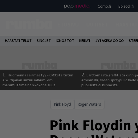
Como.fi
Episodi.fi
ETUSIVU
UUTISET
HAASTAT
HAASTATTELUT
SINGLET
IGNOSTOT
KEIKAT
JYTÄKESÄ GO GO
STEE
1.
2.
Huomenna se ilmestyy – CMX:stä tutun
Laittomasta graffitista kiinni 
A.W. Yrjänän uutuusalbumi om
Arhinmäki jälleen spraypullo kädes
mammuttimainen kokonaisuus
puolueita ei kiinnosta
Pink Floyd
Roger Waters
Pink Floydin y