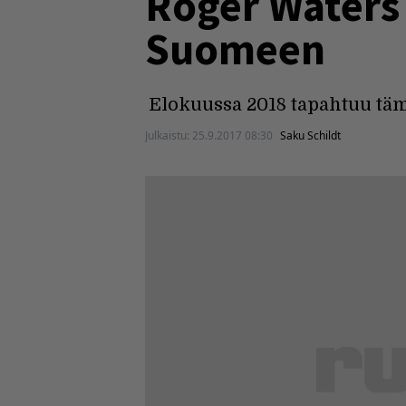
Roger Waters
Suomeen
Elokuussa 2018 tapahtuu täm
Julkaistu:
25.9.2017 08:30
Saku Schildt