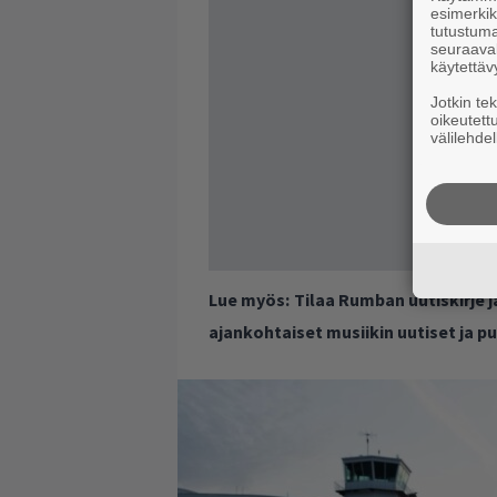
esimerkiks
tutustuma
seuraaval
käytettäv
Jotkin te
oikeutett
välilehdel
Lue myös:
Tilaa Rumban uutiskirje 
ajankohtaiset musiikin uutiset ja 