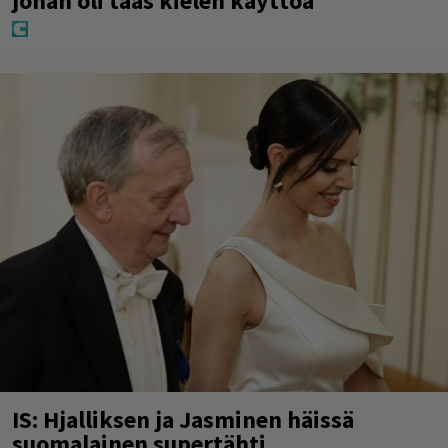
johan oli taas kielen käyttöä
IS: Hjalliksen ja Jasminen häissä
suomalainen supertähti