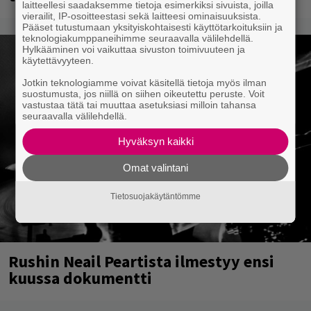
laitteellesi saadaksemme tietoja esimerkiksi sivuista, joilla
vierailit, IP-osoitteestasi sekä laitteesi ominaisuuksista.
Pääset tutustumaan yksityiskohtaisesti käyttötarkoituksiin ja
teknologiakumppaneihimme seuraavalla välilehdellä.
Hylkääminen voi vaikuttaa sivuston toimivuuteen ja
käytettävyyteen.
Jotkin teknologiamme voivat käsitellä tietoja myös ilman
suostumusta, jos niillä on siihen oikeutettu peruste. Voit
vastustaa tätä tai muuttaa asetuksiasi milloin tahansa
seuraavalla välilehdellä.
Hyväksyn kaikki
Omat valintani
Tietosuojakäytäntömme
Rushin Neail Peartista ilmestyy ensi
kuussa dokumentti