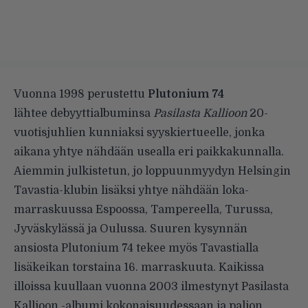
Vuonna 1998 perustettu
Plutonium 74
lähtee debyyttialbuminsa
Pasilasta Kallioon
20-
vuotisjuhlien kunniaksi syyskiertueelle, jonka
aikana yhtye nähdään usealla eri paikkakunnalla.
Aiemmin julkistetun, jo loppuunmyydyn Helsingin
Tavastia-klubin lisäksi yhtye nähdään loka-
marraskuussa Espoossa, Tampereella, Turussa,
Jyväskylässä ja Oulussa. Suuren kysynnän
ansiosta Plutonium 74 tekee myös Tavastialla
lisäkeikan
torstaina 16. marraskuuta
. Kaikissa
illoissa kuullaan vuonna 2003 ilmestynyt Pasilasta
Kallioon -albumi kokonaisuudessaan ja paljon