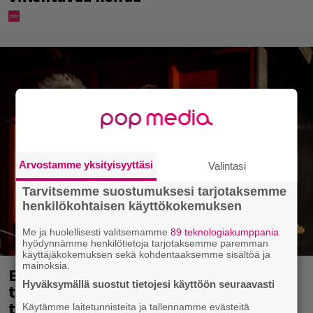
Arvostamme yksityisyyttäsi
Valintasi
Tarvitsemme suostumuksesi tarjotaksemme
henkilökohtaisen käyttökokemuksen
Me ja huolellisesti valitsemamme
89 teknologiakumppania
hyödynnämme henkilötietoja tarjotaksemme paremman
käyttäjäkokemuksen sekä kohdentaaksemme sisältöä ja
mainoksia.
Eppu Normaalin viimeinen keikka
Hyväksymällä suostut tietojesi käyttöön seuraavasti
tänään – katso kuvagalleria torstailta
täältä
Käytämme laitetunnisteita ja tallennamme evästeitä