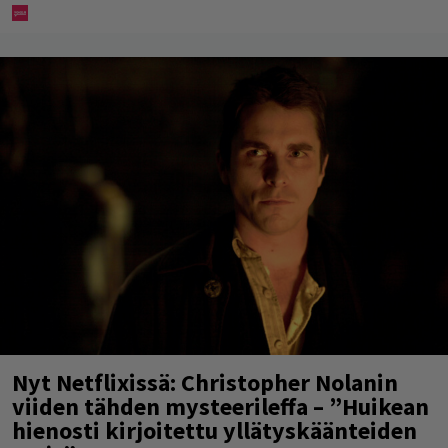
Nyt Netflixissä: Christopher Nolanin
viiden tähden mysteerileffa – ”Huikean
hienosti kirjoitettu yllätyskäänteiden