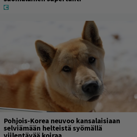
Pohjois-Korea neuvoo kansalaisiaan
selviämään helteistä syömällä
viilentävää koiraa