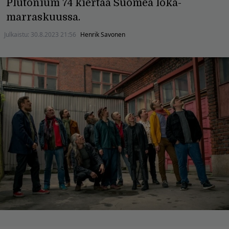
Plutonium 74 kiertää Suomea loka-
marraskuussa.
Julkaistu:
30.8.2023 21:56
Henrik Savonen