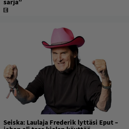
sarja”
Seiska: Laulaja Frederik lyttäsi Eput –