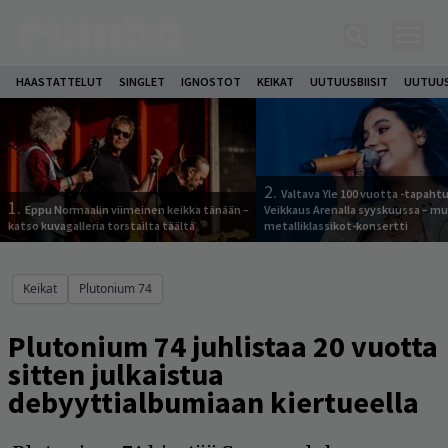
HAASTATTELUT
SINGLET
IGNOSTOT
KEIKAT
UUTUUSBIISIT
UUTUUS
2.
Valtava Yle 100 vuotta -tapah
1.
Eppu Normaalin viimeinen keikka tänään –
Veikkaus Arenalla syyskuussa – m
katso kuvagalleria torstailta täältä
metalliklassikot-konsertti
Keikat
Plutonium 74
Plutonium 74 juhlistaa 20 vuotta
sitten julkaistua
debyyttialbumiaan kiertueella