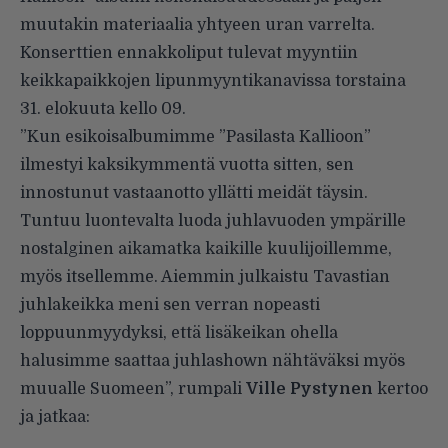
muutakin materiaalia yhtyeen uran varrelta.
Konserttien ennakkoliput tulevat myyntiin
keikkapaikkojen lipunmyyntikanavissa
torstaina
31. elokuuta kello 09.
”Kun esikoisalbumimme ”Pasilasta Kallioon”
ilmestyi kaksikymmentä vuotta sitten, sen
innostunut vastaanotto yllätti meidät täysin.
Tuntuu luontevalta luoda juhlavuoden ympärille
nostalginen aikamatka kaikille kuulijoillemme,
myös itsellemme. Aiemmin julkaistu Tavastian
juhlakeikka meni sen verran nopeasti
loppuunmyydyksi, että lisäkeikan ohella
halusimme saattaa juhlashown nähtäväksi myös
muualle Suomeen”, rumpali
Ville Pystynen
kertoo
ja jatkaa: