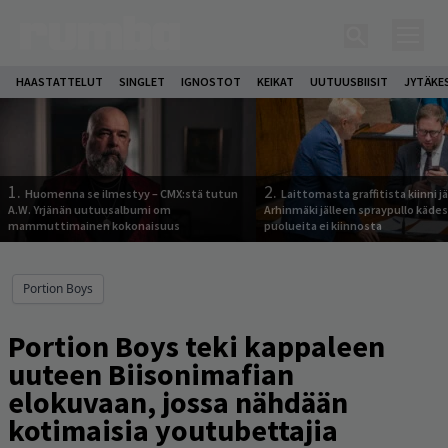
HAASTATTELUT
SINGLET
IGNOSTOT
KEIKAT
UUTUUSBIISIT
JYTÄKE
1.
2.
Huomenna se ilmestyy – CMX:stä tutun
Laittomasta graffitista kiinni 
A.W. Yrjänän uutuusalbumi om
Arhinmäki jälleen spraypullo kädes
mammuttimainen kokonaisuus
puolueita ei kiinnosta
Portion Boys
Portion Boys teki kappaleen
uuteen Biisonimafian
elokuvaan, jossa nähdään
kotimaisia youtubettajia