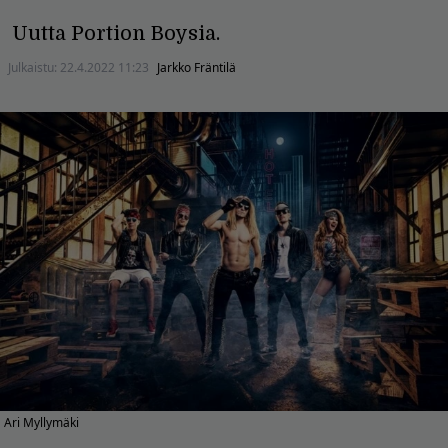
Uutta Portion Boysia.
Julkaistu:
22.4.2022 11:23
Jarkko Fräntilä
Ari Myllymäki