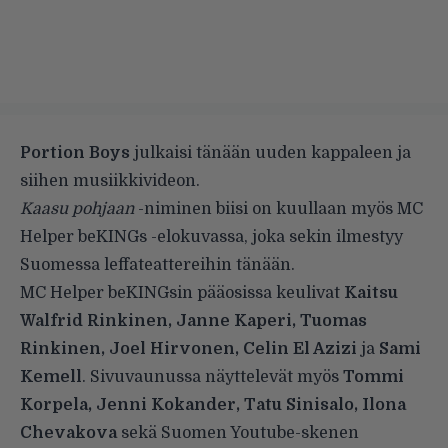
Portion Boys
julkaisi tänään uuden kappaleen ja
siihen musiikkivideon.
Kaasu pohjaan
-niminen biisi on kuullaan myös MC
Helper beKINGs -elokuvassa, joka sekin ilmestyy
Suomessa leffateattereihin tänään.
MC Helper beKINGsin pääosissa keulivat
Kaitsu
Walfrid Rinkinen, Janne Kaperi, Tuomas
Rinkinen, Joel Hirvonen, Celin El Azizi
ja
Sami
Kemell
. Sivuvaunussa näyttelevät myös
Tommi
Korpela, Jenni Kokander, Tatu Sinisalo, Ilona
Chevakova
sekä Suomen Youtube-skenen