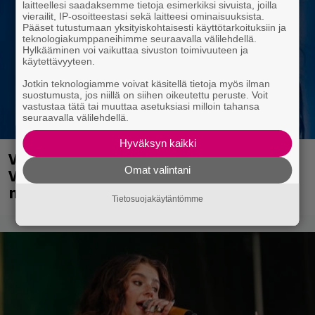
laitteellesi saadaksemme tietoja esimerkiksi sivuista, joilla
vierailit, IP-osoitteestasi sekä laitteesi ominaisuuksista.
Pääset tutustumaan yksityiskohtaisesti käyttötarkoituksiin ja
teknologiakumppaneihimme seuraavalla välilehdellä.
Hylkääminen voi vaikuttaa sivuston toimivuuteen ja
käytettävyyteen.
Jotkin teknologiamme voivat käsitellä tietoja myös ilman
suostumusta, jos niillä on siihen oikeutettu peruste. Voit
vastustaa tätä tai muuttaa asetuksiasi milloin tahansa
seuraavalla välilehdellä.
Hyväksyn kaikki
Valtava Yle 100 vuotta -tapahtuma
Omat valintani
Veikkaus Arenalla syyskuussa – muista
myös metalliklassikot-konsertti
Tietosuojakäytäntömme