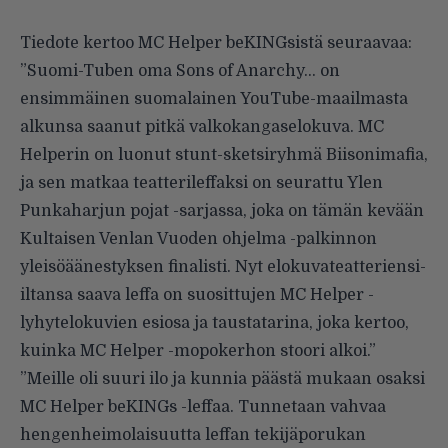
Tiedote kertoo MC Helper beKINGsistä seuraavaa:
”Suomi-Tuben oma Sons of Anarchy… on
ensimmäinen suomalainen YouTube-maailmasta
alkunsa saanut pitkä valkokangaselokuva. MC
Helperin on luonut stunt-sketsiryhmä Biisonimafia,
ja sen matkaa teatterileffaksi on seurattu Ylen
Punkaharjun pojat -sarjassa, joka on tämän kevään
Kultaisen Venlan Vuoden ohjelma -palkinnon
yleisöäänestyksen finalisti. Nyt elokuvateatteriensi-
iltansa saava leffa on suosittujen MC Helper -
lyhytelokuvien esiosa ja taustatarina, joka kertoo,
kuinka MC Helper -mopokerhon stoori alkoi.”
”Meille oli suuri ilo ja kunnia päästä mukaan osaksi
MC Helper beKINGs -leffaa. Tunnetaan vahvaa
hengenheimolaisuutta leffan tekijäporukan