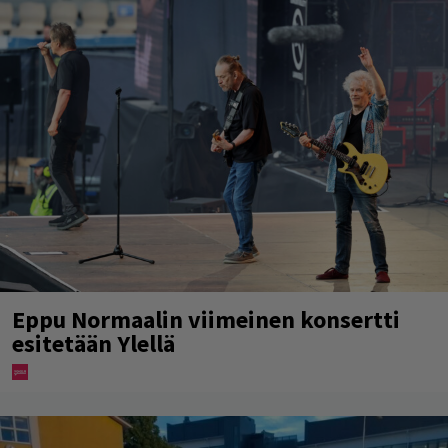
Eppu Normaalin viimeinen konsertti
esitetään Ylellä