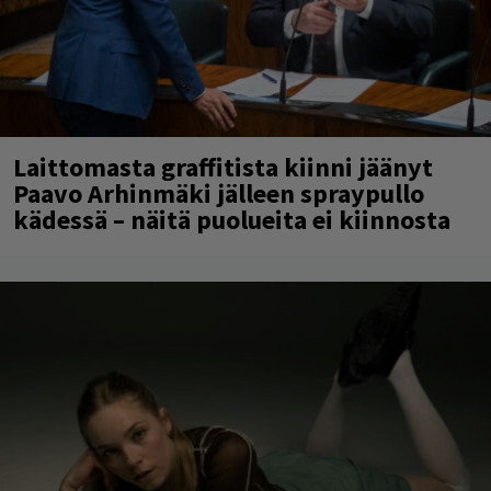
Laittomasta graffitista kiinni jäänyt
Paavo Arhinmäki jälleen spraypullo
kädessä – näitä puolueita ei kiinnosta