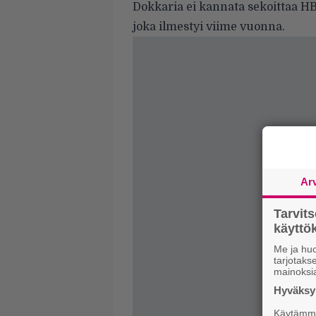
Dokkaria ei kannata sekoittaa H
joka ilmestyi viime vuonna.
Ar
Tarvit
käytt
Me ja huo
tarjotak
mainoksi
Hyväksym
Käytämme 