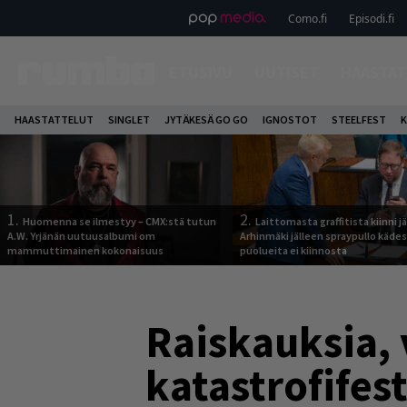
Como.fi
Episodi.fi
ETUSIVU
UUTISET
HAASTAT
HAASTATTELUT
SINGLET
JYTÄKESÄ GO GO
IGNOSTOT
STEELFEST
K
1.
2.
Huomenna se ilmestyy – CMX:stä tutun
Laittomasta graffitista kiinni 
A.W. Yrjänän uutuusalbumi om
Arhinmäki jälleen spraypullo kädes
mammuttimainen kokonaisuus
puolueita ei kiinnosta
Raiskauksia, 
katastrofifes