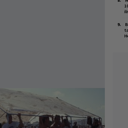
M
1
i
B
ta
H