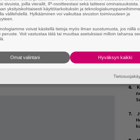
i sivuista, joilla vierailit, IP-osoitteestasi sekä laitteesi ominaisuuksista
k
an yksityiskohtaisesti käyttötarkoituksiin ja teknologiakumppaneihimm
la välilehdellä. Hylkääminen voi vaikuttaa sivuston toimivuuteen ja
yyteen.
H
assa
Nine Inch Nails, Limp Bizkit, Red Hot
A
knologiamme voivat käsitellä tietoja myös ilman suostumusta, jos niillä o
ta artisteja ja esiintyjiä. Festarikansa
m
u peruste. Voit vastustaa tätä tai muuttaa asetuksiasi milloin tahansa se
mäisestä päivästä lähtien, ja lopulta homma
lä.
M
zkitin konsertin aikana, kun yleisö repi
ikan aikana yleisö sytytteli kokkoja ympäri
Omat valintani
Hyväksyn kaikki
H
lle saapui mellakkapoliiseja sekä sotilaita
t
o
Tietosuojak
i-iltansa 3. elokuuta.
K
n
S
J
H
k