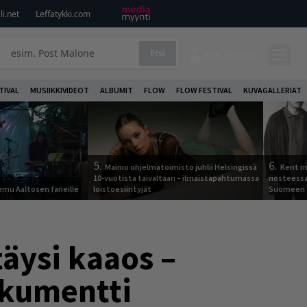
i.net
Leffatykki.com
Etsi
KIRJAUDU
TIVAL
MUSIIKKIVIDEOT
ALBUMIT
FLOW
FLOW FESTIVAL
KUVAGALLERIAT
5.
6.
Mainio ohjelmatoimisto juhlii Helsingissä
Kent ma
10-vuotista taivaltaan – ilmaistapahtumassa
nosteessa
Remu Aaltosen faneille
loistoesiintyjät
Suomeen
täysi kaaos –
dokumentti