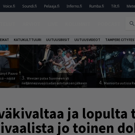
Voice.fi
Soundi.fi
Pelaaja.fi
Inferno.fi
Rumba.fi
Tilt.fi
Metel
TELUT
ARVIOT
LIVE
KOLUMNIT
PODCAST
EIKAT
KATUKULTTUURI
UUTUUSBIISIT
UUTUUSVIDEOT
TAMPERE CITY FES
jäänyt Paavo
3.
sä – näitä
Weezer palaa Suomeen yli
4.
neljännesvuosisadan odotuksen jälkeen
Mainioita uutisia 
väkivaltaa ja lopulta 
tivaalista jo toinen 