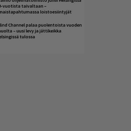
ainio ohjelmatoimisto juhlii Helsingissä
0-vuotista taivaltaan –
lmaistapahtumassa loistoesiintyjät
lind Channel palaa puolentoista vuoden
uolta – uusi levy ja jättikeikka
elsingissä tulossa