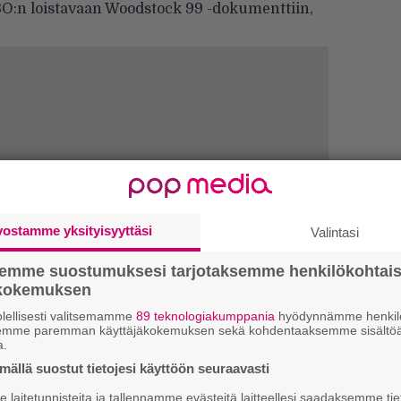
BO:n loistavaan Woodstock 99 -dokumenttiin,
vostamme yksityisyyttäsi
Valintasi
semme suostumuksesi tarjotaksemme henkilökohtai
ökokemuksen
lellisesti valitsemamme
89 teknologiakumppania
hyödynnämme henkilö
W
semme paremman käyttäjäkokemuksen sekä kohdentaaksemme sisältöä
n
a.
ällä suostut tietojesi käyttöön seuraavasti
L
laitetunnisteita ja tallennamme evästeitä laitteellesi saadaksemme tie
P