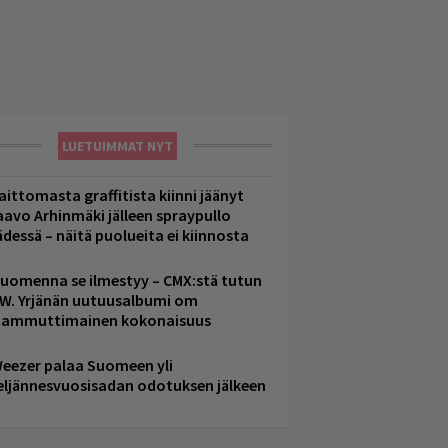
LUETUIMMAT NYT
aittomasta graffitista kiinni jäänyt
aavo Arhinmäki jälleen spraypullo
ädessä – näitä puolueita ei kiinnosta
uomenna se ilmestyy – CMX:stä tutun
.W. Yrjänän uutuusalbumi om
ammuttimainen kokonaisuus
eezer palaa Suomeen yli
eljännesvuosisadan odotuksen jälkeen