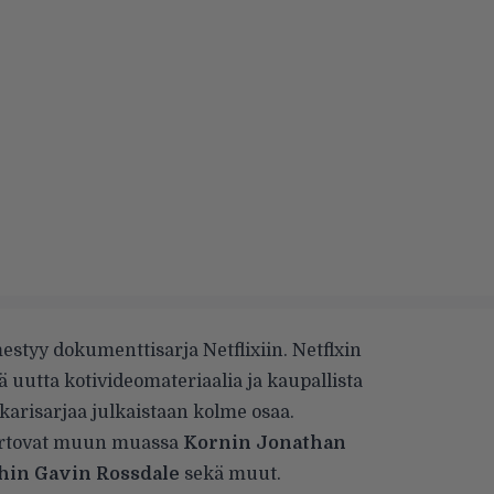
styy dokumenttisarja Netflixiin. Netflxin
ä uutta kotivideomateriaalia ja kaupallista
karisarjaa julkaistaan kolme osaa.
ertovat muun muassa
Kornin Jonathan
shin Gavin Rossdale
sekä muut.