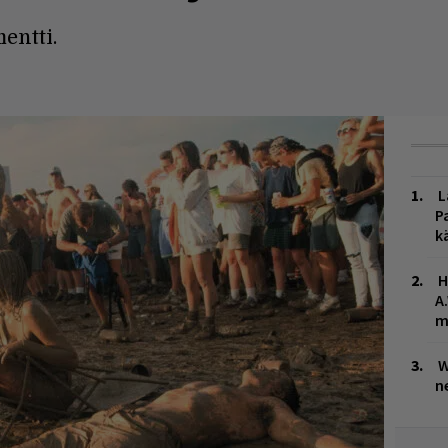
entti.
L
P
k
H
A
m
W
n