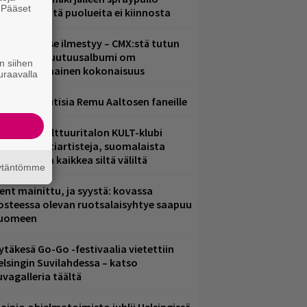
. Pääset
ädessä – näitä puolueita ei kiinnosta
e
uomenna se ilmestyy – CMX:stä tutun
.W. Yrjänän uutuusalbumi om
n siihen
ammuttimainen kokonaisuus
uraavalla
ainioita uutisia Remu Aaltosen faneille
elsingin Kulttuuritalon KULT-klubi
arjoaa kulttiartisteja, suomalaista
saamista ja kaikkea siltä väliltä
äytäntömme
ent mainittu, ja syystä: kovassa
osteessa olevan ruotsalaisyhtye saapuu
uomeen
ytäkesä Go-Go -festivaalia vietettiin
elsingin Suvilahdessa – katso
uvagalleria täältä