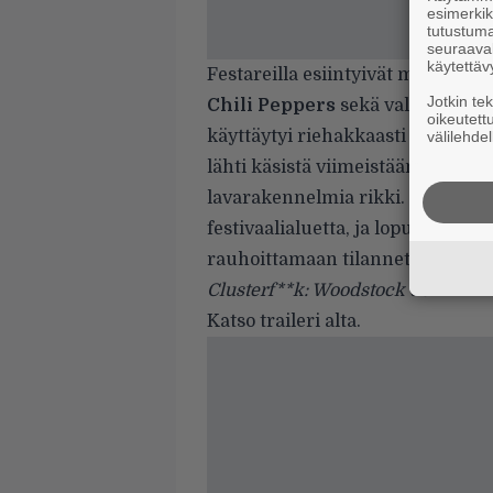
esimerkiks
tutustuma
seuraaval
käytettäv
Festareilla esiintyivät muun mu
Jotkin te
Chili Peppers
sekä valtavasti mui
oikeutett
käyttäytyi riehakkaasti jo ensim
välilehdel
lähti käsistä viimeistään Limp Bi
lavarakennelmia rikki. RHCP:n ke
festivaalialuetta, ja lopulta paika
rauhoittamaan tilannetta.
Clusterf**k: Woodstock 99
saa ens
Katso traileri alta.