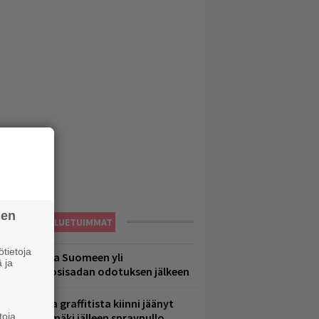
sen
LUETUIMMAT
tietoja
eezer palaa Suomeen yli
 ja
eljännesvuosisadan odotuksen jälkeen
aittomasta graffitista kiinni jäänyt
toja
aavo Arhinmäki jälleen spraypullo