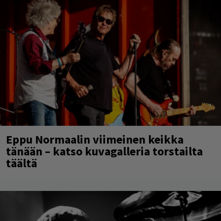
Eppu Normaalin viimeinen keikka
tänään – katso kuvagalleria torstailta
täältä