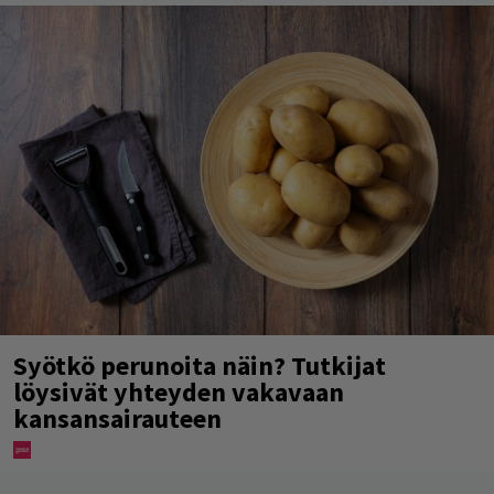
Syötkö perunoita näin? Tutkijat
löysivät yhteyden vakavaan
kansansairauteen