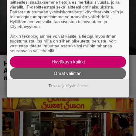
laitteellesi saadaksemme tietoja esimerkiksi sivuista, joilla
vierailit, IP-osoitteestasi sekä laitteesi ominaisuuksista.
Pääset tutustumaan yksityiskohtaisesti käyttötarkoituksiin ja
teknologiakumppaneihimme seuraavalla välilehdellä.
Hylkääminen voi vaikuttaa sivuston toimivuuteen ja
käytettävyyteen.
Jotkin teknologiamme voivat käsitellä tietoja myös ilman
suostumusta, jos niillä on siihen oikeutettu peruste. Voit
vastustaa tätä tai muuttaa asetuksiasi milloin tahansa
seuraavalla välilehdellä.
Huomenna se ilmestyy – CMX:stä tutun
Hyväksyn kaikki
A.W. Yrjänän uutuusalbumi om
Omat valintani
mammuttimainen kokonaisuus
Tietosuojakäytäntömme