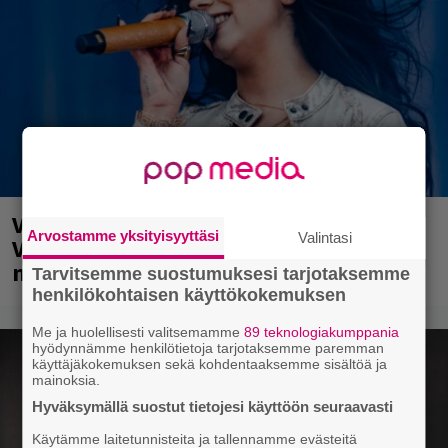
Valtava Yle 100 vuotta -tapahtuma
Arvostamme yksityisyyttäsi
Valintasi
Veikkaus Arenalla syyskuussa – muista
myös metalliklassikot-konsertti
Tarvitsemme suostumuksesi tarjotaksemme
henkilökohtaisen käyttökokemuksen
Me ja huolellisesti valitsemamme
89 teknologiakumppania
hyödynnämme henkilötietoja tarjotaksemme paremman
käyttäjäkokemuksen sekä kohdentaaksemme sisältöä ja
mainoksia.
Hyväksymällä suostut tietojesi käyttöön seuraavasti
Käytämme laitetunnisteita ja tallennamme evästeitä