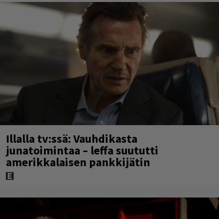
Illalla tv:ssä: Vauhdikasta
junatoimintaa – leffa suututti
amerikkalaisen pankkijätin