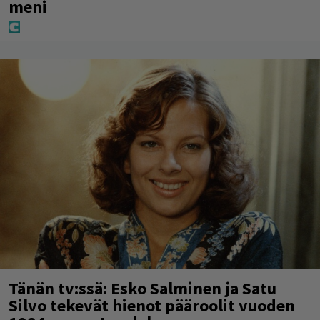
meni
Tänän tv:ssä: Esko Salminen ja Satu
Silvo tekevät hienot pääroolit vuoden