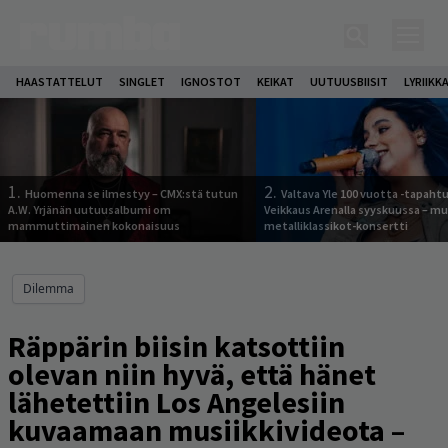
HAASTATTELUT
SINGLET
IGNOSTOT
KEIKAT
UUTUUSBIISIT
LYRIIKK
1.
2.
Huomenna se ilmestyy – CMX:stä tutun
Valtava Yle 100 vuotta -tapah
A.W. Yrjänän uutuusalbumi om
Veikkaus Arenalla syyskuussa – m
mammuttimainen kokonaisuus
metalliklassikot-konsertti
Dilemma
Räppärin biisin katsottiin
olevan niin hyvä, että hänet
lähetettiin Los Angelesiin
kuvaamaan musiikkivideota –