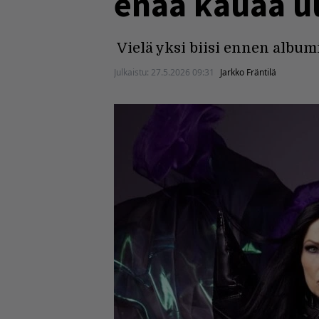
enää kauaa u
Vielä yksi biisi ennen albumi
Julkaistu:
27.5.2026 09:31
Jarkko Fräntilä