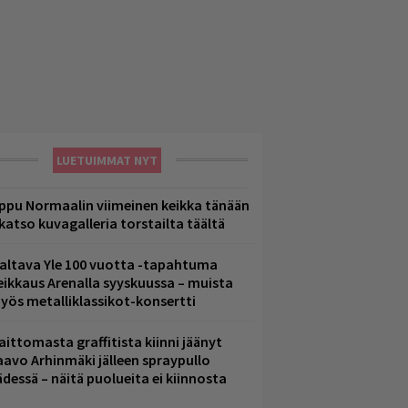
LUETUIMMAT NYT
ppu Normaalin viimeinen keikka tänään
 katso kuvagalleria torstailta täältä
altava Yle 100 vuotta -tapahtuma
eikkaus Arenalla syyskuussa – muista
yös metalliklassikot-konsertti
aittomasta graffitista kiinni jäänyt
aavo Arhinmäki jälleen spraypullo
ädessä – näitä puolueita ei kiinnosta