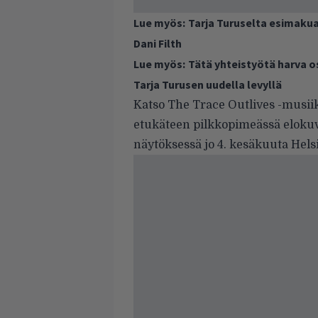
Lue myös:
Tarja Turuselta esimakua
Dani Filth
Lue myös:
Tätä yhteistyötä harva 
Tarja Turusen uudella levyllä
Katso The Trace Outlives -musiik
etukäteen pilkkopimeässä elokuv
näytöksessä jo 4. kesäkuuta Hels