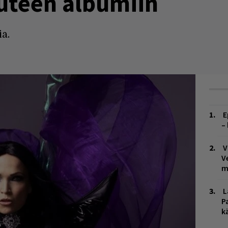
uteen albumiin
a.
E
–
V
V
m
L
P
k