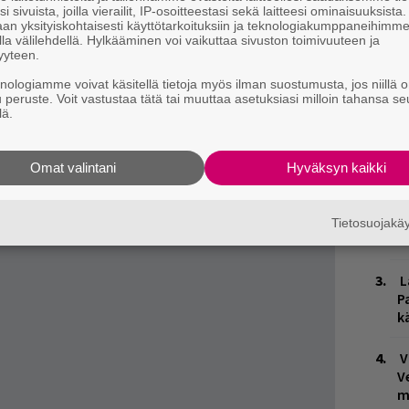
i sivuista, joilla vierailit, IP-osoitteestasi sekä laitteesi ominaisuuksista
an yksityiskohtaisesti käyttötarkoituksiin ja teknologiakumppaneihimm
la välilehdellä. Hylkääminen voi vaikuttaa sivuston toimivuuteen ja
yyteen.
knologiamme voivat käsitellä tietoja myös ilman suostumusta, jos niillä o
u peruste. Voit vastustaa tätä tai muuttaa asetuksiasi milloin tahansa se
lä.
E
–
Omat valintani
Hyväksyn kaikki
H
A
Tietosuojak
m
L
P
k
V
V
m