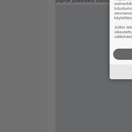
jäljelle jääneiden kannalta.”
esimerkiks
tutustuma
seuraaval
käytettäv
Jotkin te
oikeutett
välilehdel