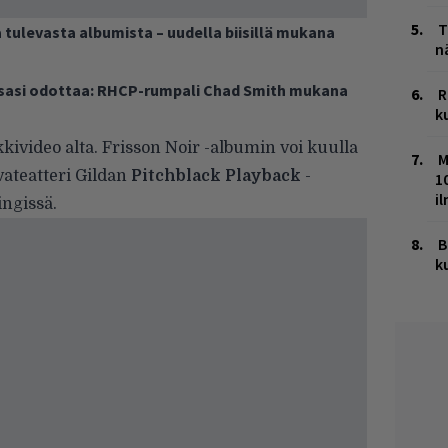
T
 tulevasta albumista – uudella biisillä mukana
n
osasi odottaa: RHCP-rumpali Chad Smith mukana
R
k
kivideo alta. Frisson Noir -albumin voi kuulla
M
ateatteri Gildan
Pitchblack Playback
-
1
i
ingissä.
B
k