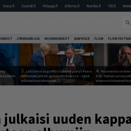
Voice.fi
Soundi.fi
Pelaaja.fi
Inferno.fi
Rumba.fi
Tilt.fi
Metel
TELUT
ARVIOT
LIVE
KOLUMNIT
PODCAST
VIDEOT
LYRIIKKABLOGI
MUSIIKKIVIDEOT
BABYFACE
FLOW
FLOW FESTIVA
3.
4.
tuma
Laittomasta graffitista kiinni jäänyt Paavo
Huomenna se ilmes
uista myös
Arhinmäki jälleen spraypullo kädessä – näitä
A.W. Yrjänän uutuusa
puolueita ei kiinnosta
mammuttimainen kok
 julkaisi uuden kappa