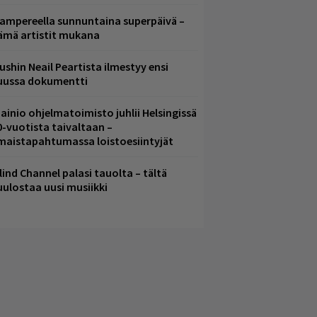
ampereella sunnuntaina superpäivä –
ämä artistit mukana
ushin Neail Peartista ilmestyy ensi
uussa dokumentti
ainio ohjelmatoimisto juhlii Helsingissä
0-vuotista taivaltaan –
lmaistapahtumassa loistoesiintyjät
lind Channel palasi tauolta – tältä
uulostaa uusi musiikki