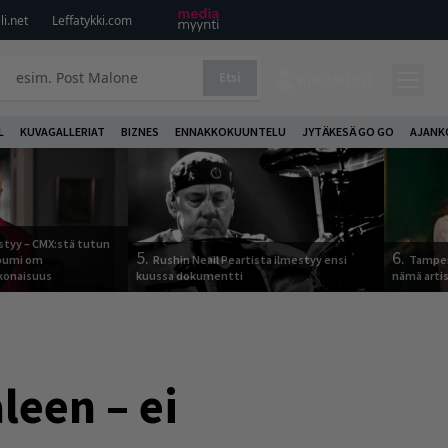
i.net
Leffatykki.com
Etsi
KIRJAUDU
L
KUVAGALLERIAT
BIZNES
ENNAKKOKUUNTELU
JYTÄKESÄ GO GO
AJANK
tyy – CMX:stä tutun
5.
6.
lbumi om
Rushin Neail Peartista ilmestyy ensi
Tamper
onaisuus
kuussa dokumentti
nämä arti
leen – ei