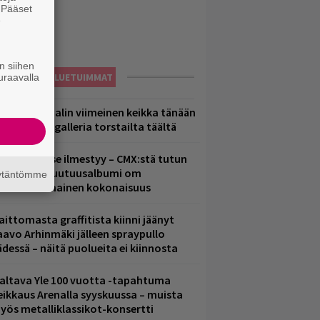
. Pääset
e
n siihen
LUETUIMMAT
uraavalla
ppu Normaalin viimeinen keikka tänään
 katso kuvagalleria torstailta täältä
uomenna se ilmestyy – CMX:stä tutun
.W. Yrjänän uutuusalbumi om
äytäntömme
ammuttimainen kokonaisuus
aittomasta graffitista kiinni jäänyt
aavo Arhinmäki jälleen spraypullo
ädessä – näitä puolueita ei kiinnosta
altava Yle 100 vuotta -tapahtuma
eikkaus Arenalla syyskuussa – muista
yös metalliklassikot-konsertti