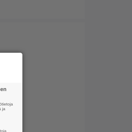
sen
tietoja
 ja
toja