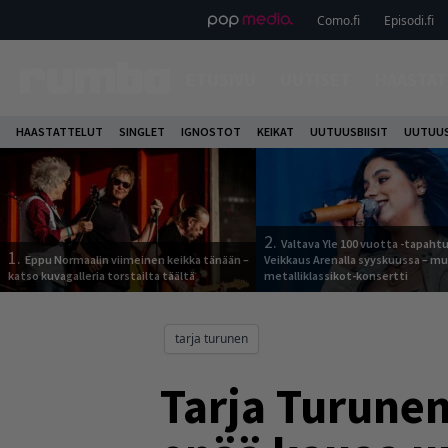
Como.fi
Episodi.fi
ETUSIVU
UUTISET
HAASTAT
HAASTATTELUT
SINGLET
IGNOSTOT
KEIKAT
UUTUUSBIISIT
UUTUUS
2.
Valtava Yle 100 vuotta -tapah
1.
Eppu Normaalin viimeinen keikka tänään –
Veikkaus Arenalla syyskuussa – m
katso kuvagalleria torstailta täältä
metalliklassikot-konsertti
tarja turunen
Tarja Turunen