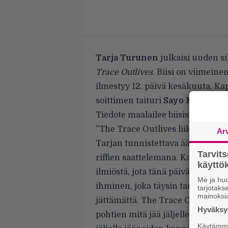
Tarja Turunen
julkaisi uuden s
Trace Outlives
. Biisi on viimein
ilmestyy 12. päivä kesäkuuta. Ka
soittimen taituri
Sayo Komada.
Tiedote maalailee biisistä seuraa
”The Trace Outlives
liikkuu hau
Ar
Tarjan tunnistettava ääni kanta
Tarvit
riffien saattelemana. Kappale on
käytt
ilmiöstä, jota tänä päivänä tap
Me ja huo
ihminen, joka täysin tarkoituks
tarjotak
mainoksi
jättämättä. The Trace Outlives tu
Hyväksym
pohtien mitä jää jäljelle, kun jok
Käytämme 