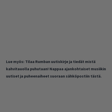
Lue myös:
Tilaa Rumban uutiskirje ja tiedät mistä
kahvitauolla puhutaan! Nappaa ajankohtaiset musiikin
uutiset ja puheenaiheet suoraan sähköpostiin tästä.