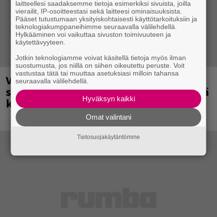
laitteellesi saadaksemme tietoja esimerkiksi sivuista, joilla
vierailit, IP-osoitteestasi sekä laitteesi ominaisuuksista.
Pääset tutustumaan yksityiskohtaisesti käyttötarkoituksiin ja
teknologiakumppaneihimme seuraavalla välilehdellä.
Hylkääminen voi vaikuttaa sivuston toimivuuteen ja
käytettävyyteen.
Jotkin teknologiamme voivat käsitellä tietoja myös ilman
suostumusta, jos niillä on siihen oikeutettu peruste. Voit
vastustaa tätä tai muuttaa asetuksiasi milloin tahansa
Vilma Alinalta uusi single – ”Tarina
seuraavalla välilehdellä.
siitä, miltä tuntuu kävellä pää pystyssä
Hyväksyn kaikki
kohti itse aiheutettua myrskyä”
Omat valintani
Tietosuojakäytäntömme