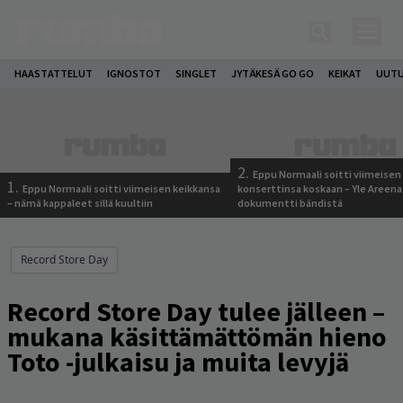
HAASTATTELUT
IGNOSTOT
SINGLET
JYTÄKESÄ GO GO
KEIKAT
UUTU
2.
Eppu Normaali soitti viimeisen
1.
Eppu Normaali soitti viimeisen keikkansa
konserttinsa koskaan – Yle Areena
– nämä kappaleet sillä kuultiin
dokumentti bändistä
Record Store Day
Record Store Day tulee jälleen –
mukana käsittämättömän hieno
Toto -julkaisu ja muita levyjä