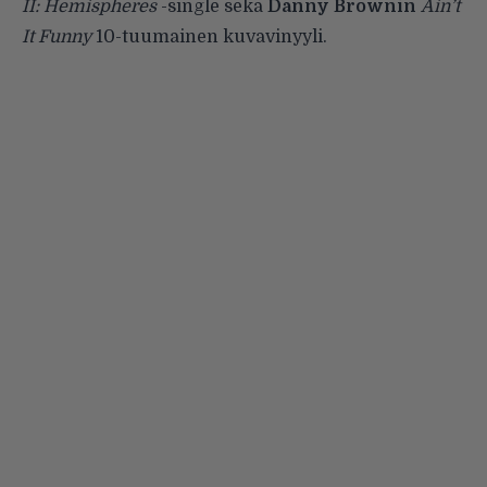
II: Hemispheres
-single sekä
Danny Brownin
Ain’t
It Funny
10-tuumainen kuvavinyyli.