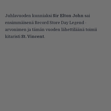
Juhlavuoden kunniaksi
Sir Elton John
sai
ensimmäisenä Record Store Day Legend -
arvonimen ja tämän vuoden lähettiläänä toimii
kitaristi
St. Vincent
.