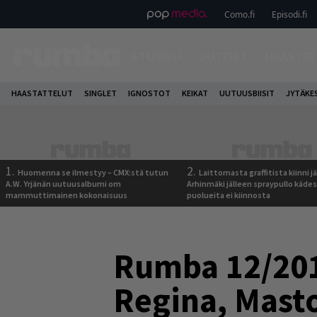
Como.fi
Episodi.fi
ETUSIVU
UUTISET
HAASTAT
HAASTATTELUT
SINGLET
IGNOSTOT
KEIKAT
UUTUUSBIISIT
JYTÄKE
1.
2.
Huomenna se ilmestyy – CMX:stä tutun
Laittomasta graffitista kiinni 
A.W. Yrjänän uutuusalbumi om
Arhinmäki jälleen spraypullo kädes
mammuttimainen kokonaisuus
puolueita ei kiinnosta
Rumba 12/201
Regina, Mast