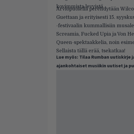
kovimmista levyistä.
Arviopuolella perehdytään Wilco
Guettaan ja erityisesti 15. syys
-festivaalin kummallisiin musal
Screamia, Fucked Upia ja Von He
Queen-spektaakkelia, noin esime
Sellaista tällä erää, tsekatkaa!
Lue myös:
Tilaa Rumban uutiskirje 
ajankohtaiset musiikin uutiset ja 