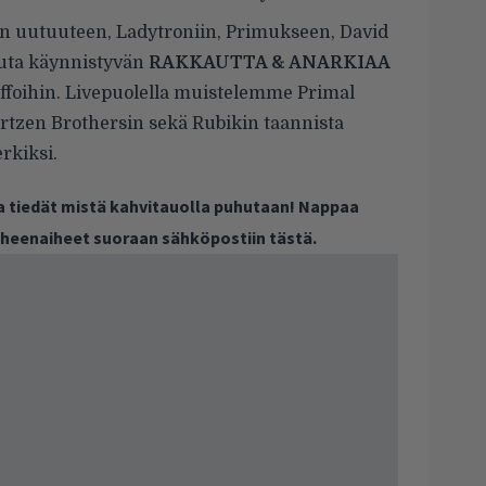
n uutuuteen, Ladytroniin, Primukseen, David
kuuta käynnistyvän
RAKKAUTTA & ANARKIAA
effoihin. Livepuolella muistelemme Primal
rtzen Brothersin sekä Rubikin taannista
rkiksi.
ja tiedät mistä kahvitauolla puhutaan! Nappaa
puheenaiheet suoraan sähköpostiin tästä.