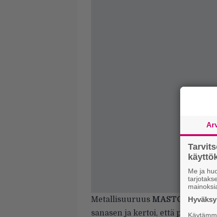
Ar
Tarvit
käytt
Me ja huo
tarjotak
mainoksi
Metallisuuruus
MASTODON
Hyväksym
eht
sanasen ja kertoi, että palaa uu
Käytämme 