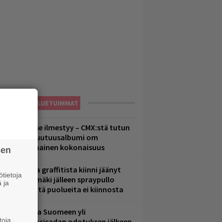
LUETUIMMAT
uomenna se ilmestyy – CMX:stä tutun
.W. Yrjänän uutuusalbumi om
ammuttimainen kokonaisuus
sen
aittomasta graffitista kiinni jäänyt
tietoja
aavo Arhinmäki jälleen spraypullo
 ja
ädessä – näitä puolueita ei kiinnosta
eezer palaa Suomeen yli
toja
eljännesvuosisadan odotuksen jälkeen