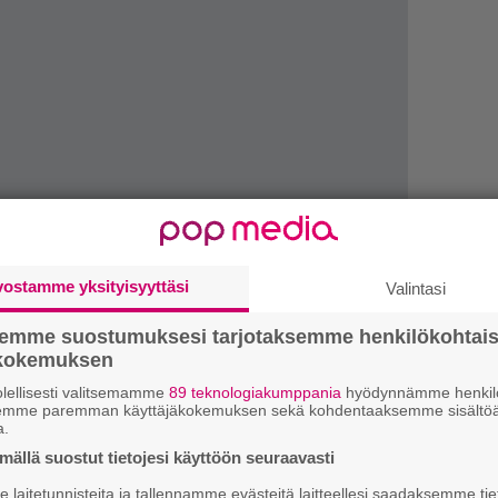
H
vostamme yksityisyyttäsi
Valintasi
A
m
semme suostumuksesi tarjotaksemme henkilökohtai
ökokemuksen
L
lellisesti valitsemamme
89 teknologiakumppania
hyödynnämme henkilö
P
semme paremman käyttäjäkokemuksen sekä kohdentaaksemme sisältöä
k
a.
ällä suostut tietojesi käyttöön seuraavasti
i vaihtaa toimittajamme kanssa muutaman
W
della levyllään lähemmäs maanpintaa. Tällä
laitetunnisteita ja tallennamme evästeitä laitteellesi saadaksemme tie
n