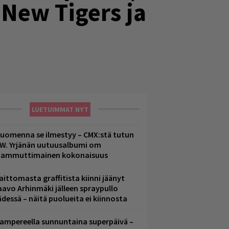
 New Tigers ja
LUETUIMMAT NYT
uomenna se ilmestyy – CMX:stä tutun
.W. Yrjänän uutuusalbumi om
ammuttimainen kokonaisuus
aittomasta graffitista kiinni jäänyt
aavo Arhinmäki jälleen spraypullo
ädessä – näitä puolueita ei kiinnosta
ampereella sunnuntaina superpäivä –