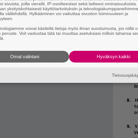
i sivuista, joilla vierailit, IP-osoitteestasi sekä laitteesi ominaisuuksista
putinista ja aikamatkailusta.
an yksityiskohtaisesti käyttötarkoituksiin ja teknologiakumppaneihimm
M
la välilehdellä. Hylkääminen voi vaikuttaa sivuston toimivuuteen ja
ulakuvansa Mikael Åkerfeldt, mutta Rumba
yyteen.
ksi yhtyeen kitaristin Fredrik Åkessonin.
T
knologiamme voivat käsitellä tietoja myös ilman suostumusta, jos niillä o
geilmeineen kuulostaa rivisoittajan korvissa?
n
u peruste. Voit vastustaa tätä tai muuttaa asetuksiasi milloin tahansa se
lä.
sitten profiloitunut
VILLE LEINONEN
otti ja
K
vänsäde/Pommisuoja-uutuus tarjoaa
n
Omat valintani
Hyväksyn kaikki
anlopun äänimaisemia, että herkkänahkaisempi
S
M
Tietosuojak
1
i
H
t
o
V
V