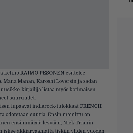
m
nha kehno
RAIMO PESONEN
esittelee
ta. Mana Manan, Karoshi Loversin ja sadan
usikko-kirjailija listaa myös kotimaisen
neet suuruudet.
naisen lupaavat indierock-tulokkaat
FRENCH
ilta odotetaan suuria. Ensin mainittu on
ennen ensimmäistä levyään, Nick Trianin
 iskee äkkiarvaamatta tiskiin yhden vuoden