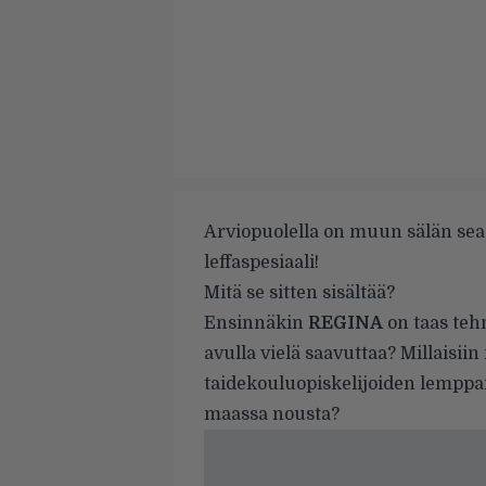
Arviopuolella on muun sälän se
leffaspesiaali!
Mitä se sitten sisältää?
Ensinnäkin
REGINA
on taas teh
avulla vielä saavuttaa? Millaisii
taidekouluopiskelijoiden lemppa
maassa nousta?