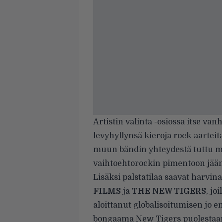
Artistin valinta -osiossa itse va
levyhyllynsä kieroja rock-aartei
muun bändin yhteydestä tuttu mu
vaihtoehtorockin pimentoon jää
Lisäksi palstatilaa saavat harvi
FILMS
ja
THE NEW TIGERS
, jo
aloittanut globalisoitumisen jo 
bongaama New Tigers puolestaan