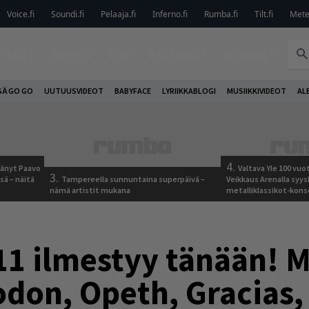
Voice.fi
Soundi.fi
Pelaaja.fi
Inferno.fi
Rumba.fi
Tilt.fi
Metel
TELUT
ARVIOT
LIVE
KOLUMNIT
PODCAST
SÄ GO GO
UUTUUSVIDEOT
BABYFACE
LYRIIKKABLOGI
MUSIIKKIVIDEOT
AL
4.
jäänyt Paavo
Valtava Yle 100 vu
3.
sä – näitä
Tampereella sunnuntaina superpäivä –
Veikkaus Arenalla syy
nämä artistit mukana
metalliklassikot-kons
1 ilmestyy tänään! 
odon, Opeth, Gracias