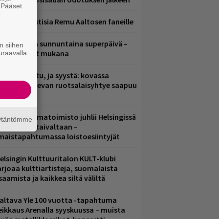
. Pääset
e
ainioita uutisia Remu Aaltosen faneille
ampereella sunnuntaina superpäivä –
n siihen
ämä artistit mukana
uraavalla
ent mainittu, ja syystä: kovassa
osteessa olevan ruotsalaisyhtye saapuu
uomeen
ainio ohjelmatoimisto juhlii Helsingissä
äytäntömme
0-vuotista taivaltaan –
lmaistapahtumassa loistoesiintyjät
elsingin Kulttuuritalon KULT-klubi
arjoaa kulttiartisteja, suomalaista
saamista ja kaikkea siltä väliltä
altava Yle 100 vuotta -tapahtuma
eikkaus Arenalla syyskuussa – muista