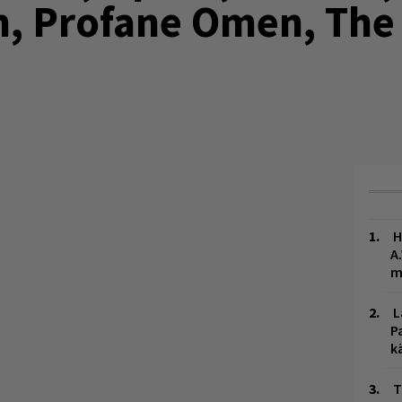
n, Profane Omen, The
H
A
m
L
P
k
T