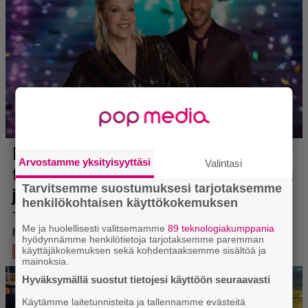
Arvostamme yksityisyyttäsi
Valintasi
Tarvitsemme suostumuksesi tarjotaksemme
henkilökohtaisen käyttökokemuksen
Me ja huolellisesti valitsemamme
89 teknologiakumppania
hyödynnämme henkilötietoja tarjotaksemme paremman
käyttäjäkokemuksen sekä kohdentaaksemme sisältöä ja
mainoksia.
Hyväksymällä suostut tietojesi käyttöön seuraavasti
Käytämme laitetunnisteita ja tallennamme evästeitä