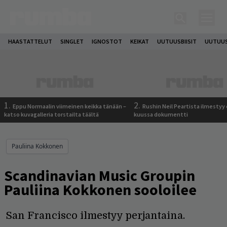
HAASTATTELUT
SINGLET
IGNOSTOT
KEIKAT
UUTUUSBIISIT
UUTUUS
1.
2.
Eppu Normaalin viimeinen keikka tänään –
Rushin Neil Peartista ilmestyy 
katso kuvagalleria torstailta täältä
kuussa dokumentti
Pauliina Kokkonen
Scandinavian Music Groupin
Pauliina Kokkonen sooloilee
San Francisco ilmestyy perjantaina.