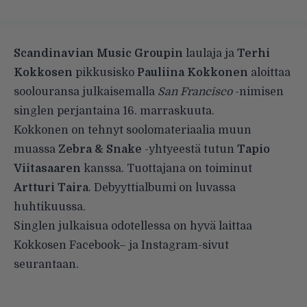
Scandinavian Music Groupin
laulaja ja
Terhi
Kokkosen
pikkusisko
Pauliina Kokkonen
aloittaa
soolouransa julkaisemalla
San Francisco
-nimisen
singlen perjantaina 16. marraskuuta.
Kokkonen on tehnyt soolomateriaalia muun
muassa
Zebra & Snake
-yhtyeestä tutun
Tapio
Viitasaaren
kanssa. Tuottajana on toiminut
Artturi Taira
. Debyyttialbumi on luvassa
huhtikuussa.
Singlen julkaisua odotellessa on hyvä laittaa
Kokkosen
Facebook
– ja
Instagram
-sivut
seurantaan.