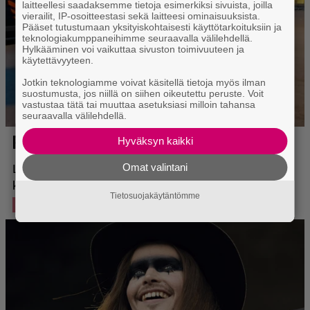
laitteellesi saadaksemme tietoja esimerkiksi sivuista, joilla
vierailit, IP-osoitteestasi sekä laitteesi ominaisuuksista.
Pääset tutustumaan yksityiskohtaisesti käyttötarkoituksiin ja
teknologiakumppaneihimme seuraavalla välilehdellä.
Hylkääminen voi vaikuttaa sivuston toimivuuteen ja
käytettävyyteen.
Jotkin teknologiamme voivat käsitellä tietoja myös ilman
suostumusta, jos niillä on siihen oikeutettu peruste. Voit
vastustaa tätä tai muuttaa asetuksiasi milloin tahansa
seuraavalla välilehdellä.
Hyväksyn kaikki
Omat valintani
Tietosuojakäytäntömme