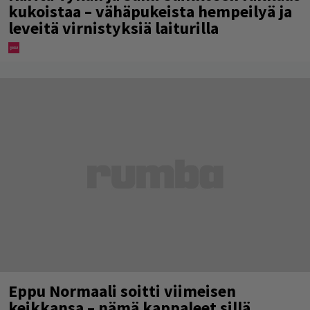
kukoistaa – vähäpukeista hempeilyä ja
leveitä virnistyksiä laiturilla
Eppu Normaali soitti viimeisen
keikkansa – nämä kappaleet sillä