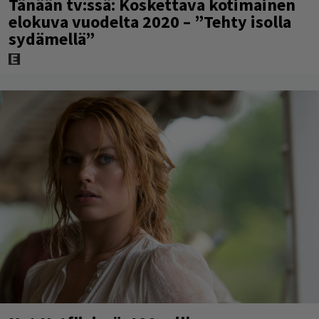
Tänään tv:ssä: Koskettava kotimainen
elokuva vuodelta 2020 – ”Tehty isolla
sydämellä”