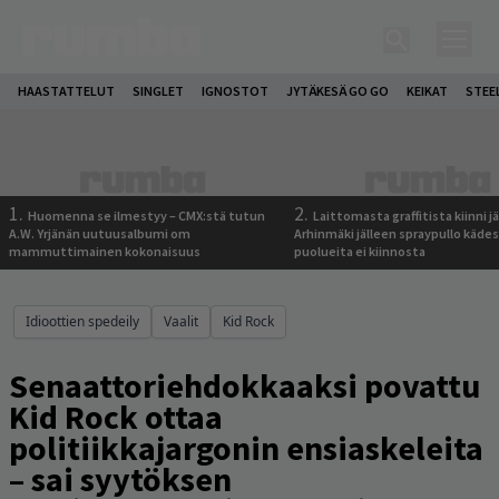
HAASTATTELUT
SINGLET
IGNOSTOT
JYTÄKESÄ GO GO
KEIKAT
STEE
1.
2.
Huomenna se ilmestyy – CMX:stä tutun
Laittomasta graffitista kiinni 
A.W. Yrjänän uutuusalbumi om
Arhinmäki jälleen spraypullo kädes
mammuttimainen kokonaisuus
puolueita ei kiinnosta
Idioottien spedeily
Vaalit
Kid Rock
Senaattoriehdokkaaksi povattu
Kid Rock ottaa
politiikkajargonin ensiaskeleita
– sai syytöksen