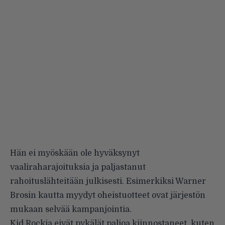
Hän ei myöskään ole hyväksynyt
vaaliraharajoituksia ja paljastanut
rahoituslähteitään julkisesti. Esimerkiksi Warner
Brosin kautta myydyt oheistuotteet ovat järjestön
mukaan selvää kampanjointia.
Kid Rockia eivät pykälät paljoa kiinnostaneet, kuten