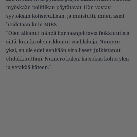
myöskään politiikan pöytätavat. Hän vastasi
syytöksiin kotisivuillaan, ja muistutti, miten asiat
hoidetaan kuin MIES.
”Olen alkanut nähdä harhaanjohtavia feikkiuutisia
siitä, kuinka olen rikkonut vaalilakeja. Numero
yksi, en ole edelleenkään virallisesti julkistanut
ehdokkuuttani. Numero kaksi, katsokaa kohta yksi
ja vetäkää käteen.”