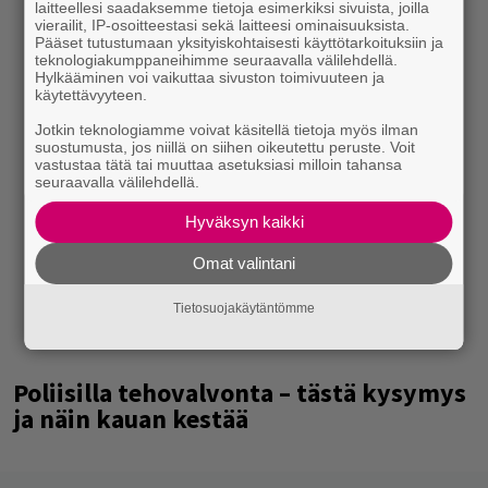
laitteellesi saadaksemme tietoja esimerkiksi sivuista, joilla
vierailit, IP-osoitteestasi sekä laitteesi ominaisuuksista.
Pääset tutustumaan yksityiskohtaisesti käyttötarkoituksiin ja
teknologiakumppaneihimme seuraavalla välilehdellä.
Hylkääminen voi vaikuttaa sivuston toimivuuteen ja
käytettävyyteen.
Jotkin teknologiamme voivat käsitellä tietoja myös ilman
suostumusta, jos niillä on siihen oikeutettu peruste. Voit
vastustaa tätä tai muuttaa asetuksiasi milloin tahansa
seuraavalla välilehdellä.
Hyväksyn kaikki
Omat valintani
Tietosuojakäytäntömme
Poliisilla tehovalvonta – tästä kysymys
ja näin kauan kestää