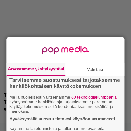
Arvostamme yksityisyyttäsi
Valintasi
Tarvitsemme suostumuksesi tarjotaksemme
henkilökohtaisen käyttökokemuksen
Tänään tv:ssä: Steven Spielbergin ja
Me ja huolellisesti valitsemamme
89 teknologiakumppania
Tom Cruisen kaveruus loppui 21 vuotta
hyödynnämme henkilötietoja tarjotaksemme paremman
käyttäjäkokemuksen sekä kohdentaaksemme sisältöä ja
sitten – Syynä Cruisen nolo käytös
mainoksia.
Hyväksymällä suostut tietojesi käyttöön seuraavasti
Käytämme laitetunnisteita ja tallennamme evästeitä