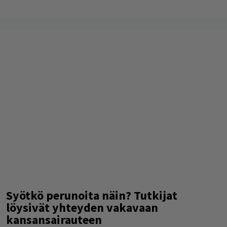
Syötkö perunoita näin? Tutkijat
löysivät yhteyden vakavaan
kansansairauteen