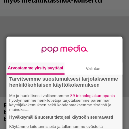
myös metalliklassikot-konsertti
Arvostamme yksityisyyttäsi
Valintasi
Tarvitsemme suostumuksesi tarjotaksemme
henkilökohtaisen käyttökokemuksen
Me ja huolellisesti valitsemamme
89 teknologiakumppania
hyödynnämme henkilötietoja tarjotaksemme paremman
Eppu Normaalin viimeinen keikka
käyttäjäkokemuksen sekä kohdentaaksemme sisältöä ja
mainoksia.
tänään – katso kuvagalleria torstailta
täältä
Hyväksymällä suostut tietojesi käyttöön seuraavasti
Käytämme laitetunnisteita ja tallennamme evästeitä