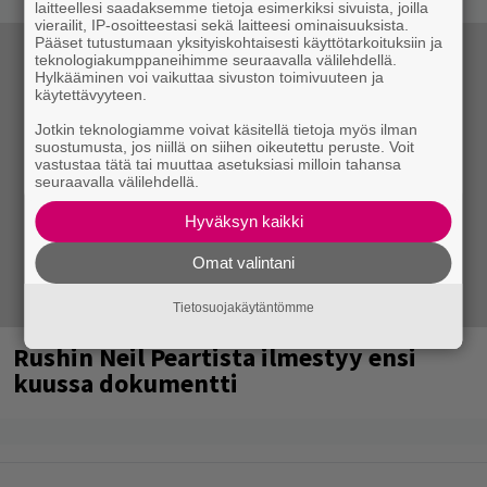
laitteellesi saadaksemme tietoja esimerkiksi sivuista, joilla
vierailit, IP-osoitteestasi sekä laitteesi ominaisuuksista.
Pääset tutustumaan yksityiskohtaisesti käyttötarkoituksiin ja
teknologiakumppaneihimme seuraavalla välilehdellä.
Hylkääminen voi vaikuttaa sivuston toimivuuteen ja
käytettävyyteen.
Jotkin teknologiamme voivat käsitellä tietoja myös ilman
suostumusta, jos niillä on siihen oikeutettu peruste. Voit
vastustaa tätä tai muuttaa asetuksiasi milloin tahansa
seuraavalla välilehdellä.
Hyväksyn kaikki
Omat valintani
Tietosuojakäytäntömme
Rushin Neil Peartista ilmestyy ensi
kuussa dokumentti