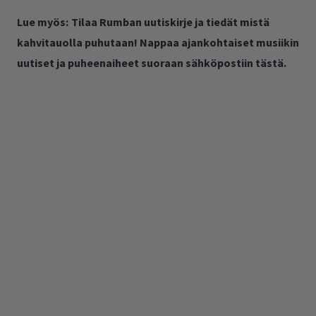
Lue myös:
Tilaa Rumban uutiskirje ja tiedät mistä
kahvitauolla puhutaan! Nappaa ajankohtaiset musiikin
uutiset ja puheenaiheet suoraan sähköpostiin tästä.