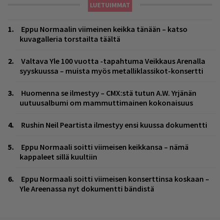
LUETUIMMAT
Eppu Normaalin viimeinen keikka tänään – katso
kuvagalleria torstailta täältä
Valtava Yle 100 vuotta -tapahtuma Veikkaus Arenalla
syyskuussa – muista myös metalliklassikot-konsertti
Huomenna se ilmestyy – CMX:stä tutun A.W. Yrjänän
uutuusalbumi om mammuttimainen kokonaisuus
Rushin Neil Peartista ilmestyy ensi kuussa dokumentti
Eppu Normaali soitti viimeisen keikkansa – nämä
kappaleet sillä kuultiin
Eppu Normaali soitti viimeisen konserttinsa koskaan –
Yle Areenassa nyt dokumentti bändistä