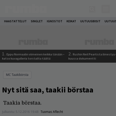
HAASTATTELUT
SINGLET
IGNOSTOT
KEIKAT
UUTUUSBIISIT
UUTUUS
1.
2.
Eppu Normaalin viimeinen keikka tänään –
Rushin Neil Peartista ilmestyy 
katso kuvagalleria torstailta täältä
kuussa dokumentti
MC Taakibörsta
Nyt sitä saa, taakii börstaa
Taakia börstaa.
Julkaistu:
5.12.2016 19:48
Tuomas Aflecht