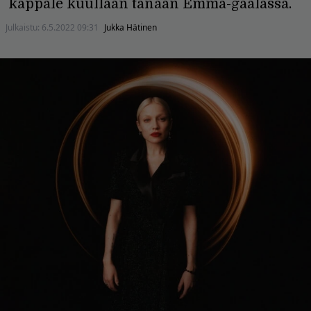
kappale kuullaan tänään Emma-gaalassa.
Julkaistu:
6.5.2022 09:31
Jukka Hätinen