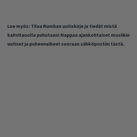
Lue myös:
Tilaa Rumban uutiskirje ja tiedät mistä
kahvitauolla puhutaan! Nappaa ajankohtaiset musiikin
uutiset ja puheenaiheet suoraan sähköpostiin tästä.