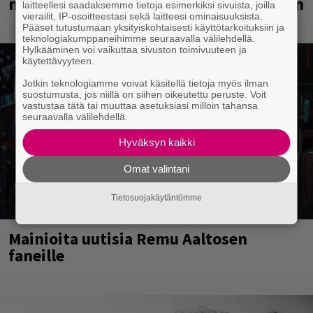
neljännesvuosisadan odotuksen jälkeen
laitteellesi saadaksemme tietoja esimerkiksi sivuista, joilla
vierailit, IP-osoitteestasi sekä laitteesi ominaisuuksista.
Pääset tutustumaan yksityiskohtaisesti käyttötarkoituksiin ja
teknologiakumppaneihimme seuraavalla välilehdellä.
Hylkääminen voi vaikuttaa sivuston toimivuuteen ja
käytettävyyteen.
Jotkin teknologiamme voivat käsitellä tietoja myös ilman
suostumusta, jos niillä on siihen oikeutettu peruste. Voit
vastustaa tätä tai muuttaa asetuksiasi milloin tahansa
seuraavalla välilehdellä.
Hyväksyn kaikki
Omat valintani
Tietosuojakäytäntömme
Mainioita uutisia Remu Aaltosen
faneille