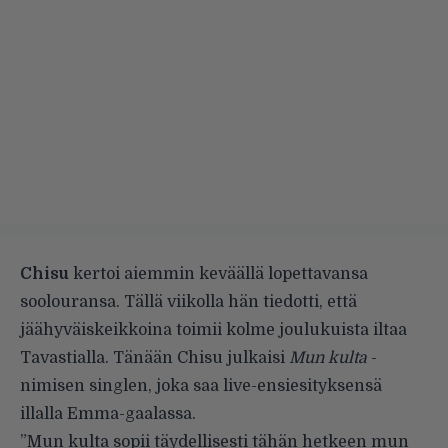
Chisu
kertoi aiemmin keväällä lopettavansa
soolouransa
. Tällä viikolla
hän tiedotti
, että
jäähyväiskeikkoina toimii kolme joulukuista iltaa
Tavastialla. Tänään Chisu julkaisi
Mun kulta
-
nimisen singlen, joka saa live-ensiesityksensä
illalla Emma-gaalassa.
”Mun kulta sopii täydellisesti tähän hetkeen mun