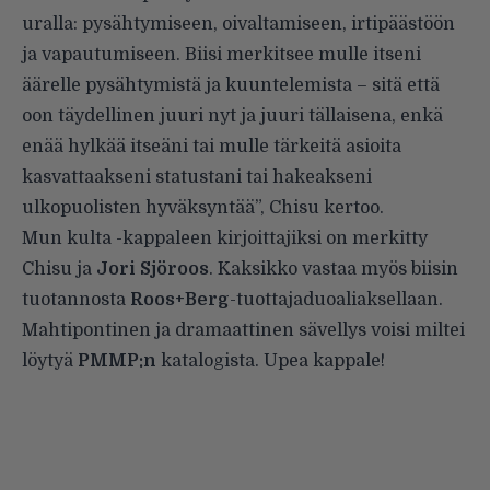
uralla: pysähtymiseen, oivaltamiseen, irtipäästöön
ja vapautumiseen. Biisi merkitsee mulle itseni
äärelle pysähtymistä ja kuuntelemista – sitä että
oon täydellinen juuri nyt ja juuri tällaisena, enkä
enää hylkää itseäni tai mulle tärkeitä asioita
kasvattaakseni statustani tai hakeakseni
ulkopuolisten hyväksyntää”, Chisu kertoo.
Mun kulta -kappaleen kirjoittajiksi on merkitty
Chisu ja
Jori Sjöroos
. Kaksikko vastaa myös biisin
tuotannosta
Roos+Berg
-tuottajaduoaliaksellaan.
Mahtipontinen ja dramaattinen sävellys voisi miltei
löytyä
PMMP:n
katalogista. Upea kappale!