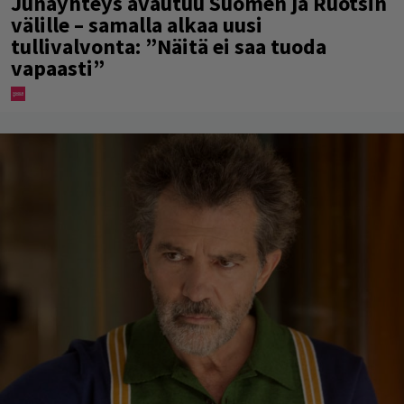
Junayhteys avautuu Suomen ja Ruotsin
välille – samalla alkaa uusi
tullivalvonta: ”Näitä ei saa tuoda
vapaasti”