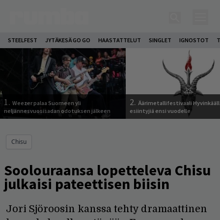
STEELFEST
JYTÄKESÄ GO GO
HAASTATTELUT
SINGLET
IGNOSTOT
T
1.
2.
Weezer palaa Suomeen yli
Äärimetallifestivaali Hyvinkäällä
neljännesvuosisadan odotuksen jälkeen
esiintyjiä ensi vuodelle
Chisu
Soolouraansa lopetteleva Chisu
julkaisi pateettisen biisin
Jori Sjöroosin kanssa tehty dramaattinen