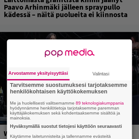
Paavo Arhinmäki jälleen spraypullo
kädessä – näitä puolueita ei kiinnosta
Arvostamme yksityisyyttäsi
Valintasi
Tarvitsemme suostumuksesi tarjotaksemme
henkilökohtaisen käyttökokemuksen
Me ja huolellisesti valitsemamme
89 teknologiakumppania
hyödynnämme henkilötietoja tarjotaksemme paremman
käyttäjäkokemuksen sekä kohdentaaksemme sisältöä ja
mainoksia.
Hyväksymällä suostut tietojesi käyttöön seuraavasti
Weezer palaa Suomeen yli
Käytämme laitetunnisteita ja tallennamme evästeitä