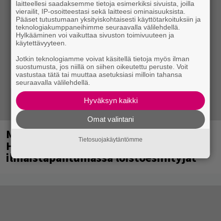
laitteellesi saadaksemme tietoja esimerkiksi sivuista, joilla
vierailit, IP-osoitteestasi sekä laitteesi ominaisuuksista.
Pääset tutustumaan yksityiskohtaisesti käyttötarkoituksiin ja
teknologiakumppaneihimme seuraavalla välilehdellä.
Hylkääminen voi vaikuttaa sivuston toimivuuteen ja
käytettävyyteen.
Jotkin teknologiamme voivat käsitellä tietoja myös ilman
suostumusta, jos niillä on siihen oikeutettu peruste. Voit
vastustaa tätä tai muuttaa asetuksiasi milloin tahansa
seuraavalla välilehdellä.
Hyväksyn kaikki
Omat valintani
Mainio ohjelmatoimisto juhlii
Tietosuojakäytäntömme
Helsingissä 10-vuotista taivaltaan –
ilmaistapahtumassa loistoesiintyjät