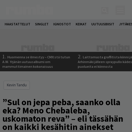
HAASTATTELUT
SINGLET
IGNOSTOT
KEIKAT
UUTUUSBIISIT
JYTÄKE
1.
2.
Huomenna se ilmestyy – CMX:stä tutun
Laittomasta graffitista kiinni 
A.W. Yrjänän uutuusalbumi om
Arhinmäki jälleen spraypullo kädes
mammuttimainen kokonaisuus
puolueita ei kiinnosta
Kevin Tandu
”Sul on jepa peba, saanko olla
eka? Meno Chebaleba,
uskomaton reva” – eli tässähän
on kaikki kesähitin ainekset