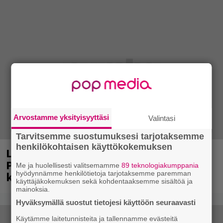
Arvostamme yksityisyyttäsi
Valintasi
Tarvitsemme suostumuksesi tarjotaksemme
henkilökohtaisen käyttökokemuksen
Laittomasta graffitista kiinni jäänyt
Paavo Arhinmäki jälleen spraypullo
Me ja huolellisesti valitsemamme
89 teknologiakumppania
kädessä – näitä puolueita ei kiinnosta
hyödynnämme henkilötietoja tarjotaksemme paremman
käyttäjäkokemuksen sekä kohdentaaksemme sisältöä ja
mainoksia.
Hyväksymällä suostut tietojesi käyttöön seuraavasti
Käytämme laitetunnisteita ja tallennamme evästeitä