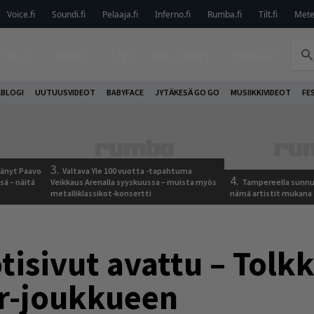
Voice.fi
Soundi.fi
Pelaaja.fi
Inferno.fi
Rumba.fi
Tilt.fi
Metel
TELUT
ARVIOT
LIVE
KOLUMNIT
PODCAST
ABLOGI
UUTUUSVIDEOT
BABYFACE
JYTÄKESÄ GO GO
MUSIIKKIVIDEOT
FE
3.
jäänyt Paavo
Valtava Yle 100 vuotta -tapahtuma
4.
sä – näitä
Veikkaus Arenalla syyskuussa – muista myös
Tampereella sunnu
metalliklassikot-konsertti
nämä artistit mukana
isivut avattu – Tolkk
tar-joukkueen