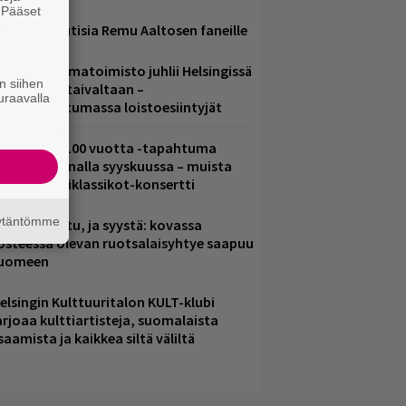
. Pääset
e
ainioita uutisia Remu Aaltosen faneille
ainio ohjelmatoimisto juhlii Helsingissä
n siihen
0-vuotista taivaltaan –
uraavalla
lmaistapahtumassa loistoesiintyjät
altava Yle 100 vuotta -tapahtuma
eikkaus Arenalla syyskuussa – muista
yös metalliklassikot-konsertti
äytäntömme
ent mainittu, ja syystä: kovassa
osteessa olevan ruotsalaisyhtye saapuu
uomeen
elsingin Kulttuuritalon KULT-klubi
arjoaa kulttiartisteja, suomalaista
saamista ja kaikkea siltä väliltä