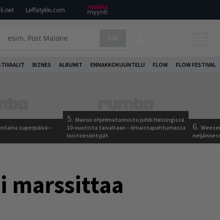
i.net
Leffatykki.com
Etsi
KIRJAUDU
STIVAALIT
BIZNES
ALBUMIT
ENNAKKOKUUNTELU
FLOW
FLOW FESTIVAL
5.
Mainio ohjelmatoimisto juhlii Helsingissä
6.
ntaina superpäivä –
10-vuotista taivaltaan – ilmaistapahtumassa
Weezer
loistoesiintyjät
neljännes
i marssittaa