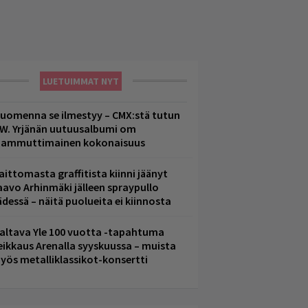
LUETUIMMAT NYT
uomenna se ilmestyy – CMX:stä tutun
.W. Yrjänän uutuusalbumi om
ammuttimainen kokonaisuus
aittomasta graffitista kiinni jäänyt
aavo Arhinmäki jälleen spraypullo
ädessä – näitä puolueita ei kiinnosta
altava Yle 100 vuotta -tapahtuma
eikkaus Arenalla syyskuussa – muista
yös metalliklassikot-konsertti