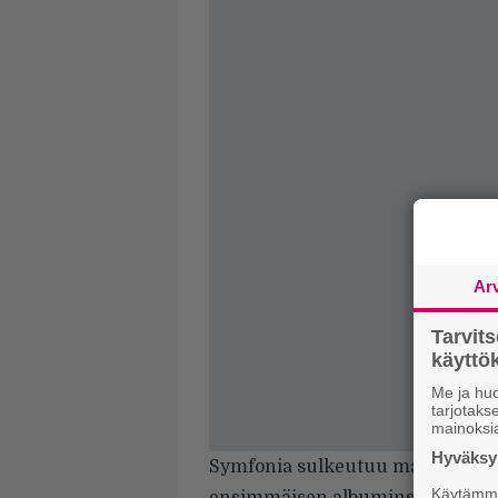
Ar
Tarvit
käytt
Me ja huo
tarjotak
mainoksi
Hyväksym
Symfonia sulkeutuu marraskuuss
Käytämme 