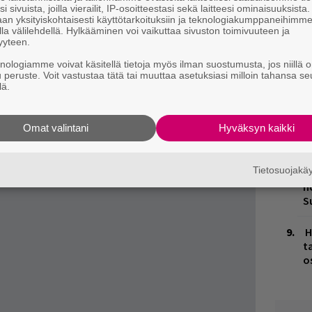
 2011.
i sivuista, joilla vierailit, IP-osoitteestasi sekä laitteesi ominaisuuksista
an yksityiskohtaisesti käyttötarkoituksiin ja teknologiakumppaneihimm
M
ja tiedät mistä kahvitauolla puhutaan! Nappaa
la välilehdellä. Hylkääminen voi vaikuttaa sivuston toimivuuteen ja
yyteen.
puheenaiheet suoraan sähköpostiin tästä.
M
knologiamme voivat käsitellä tietoja myös ilman suostumusta, jos niillä o
1
u peruste. Voit vastustaa tätä tai muuttaa asetuksiasi milloin tahansa se
i
lä.
V
V
Omat valintani
Hyväksyn kaikki
m
Tietosuojak
K
n
S
H
t
o