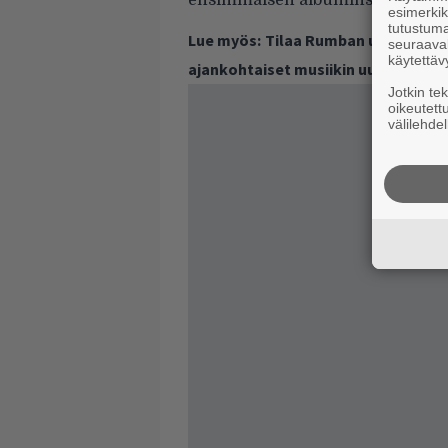
ensimmäisen albuminsa keväällä
esimerkiks
tutustuma
Lue myös:
Tilaa Rumban uutiskirje 
seuraaval
käytettäv
ajankohtaiset musiikin uutiset ja 
Jotkin te
oikeutett
välilehdel