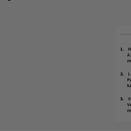
H
A
m
L
P
k
V
V
m