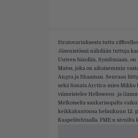
Stratovariuksesta tuttu riffivel
Jäsenistössä nähdään tuttuja kas
Uuteen bändiin,
Symfoniaan
, on
Matos, joka on aikaisemmin vasta
Angra ja Shaaman. Seuraan liittyv
sekä Sonata Arctica-mies Mikko
viimeistelee Helloween- ja Gam
Melkoiselta sankarisopalta vaik
keikkakuntonsa helmikuun 12. p
Kaapelitehtaalla. FME:n sivuilta k