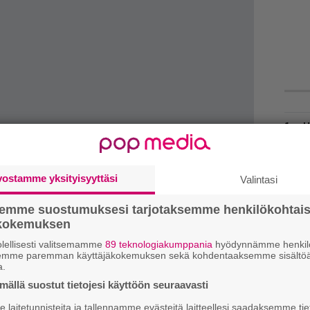
H
A
m
vostamme yksityisyyttäsi
Valintasi
L
P
semme suostumuksesi tarjotaksemme henkilökohtai
k
ökokemuksen
T
lellisesti valitsemamme
89 teknologiakumppania
hyödynnämme henkilö
semme paremman käyttäjäkokemuksen sekä kohdentaaksemme sisältöä
n
a.
ällä suostut tietojesi käyttöön seuraavasti
W
a studioon Ruotsissa julkaistaakseen
n
laitetunnisteita ja tallennamme evästeitä laitteellesi saadaksemme tie