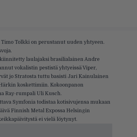
ho Timo Tolkki on perustanut uuden yhtyeen.
voja.
 kiinnitetty laulajaksi brasilialainen Andre
nnut vokalistin pestistä yhtyeissä Viper,
ät jo Stratosta tuttu basisti Jari Kainulainen
 Härkin koskettimiin. Kokoonpanon
ma Ray-rumpali Uli Kusch.
uttava Symfonia todistaa kotisivujensa mukaan
äivä Finnish Metal Expossa Helsingin
eikkapäivitystä ei vielä löytynyt.