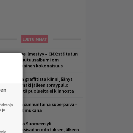
LUETUIMMAT
uomenna se ilmestyy – CMX:stä tutun
.W. Yrjänän uutuusalbumi om
ammuttimainen kokonaisuus
aittomasta graffitista kiinni jäänyt
aavo Arhinmäki jälleen spraypullo
sen
ädessä – näitä puolueita ei kiinnosta
ampereella sunnuntaina superpäivä –
tietoja
 ja
ämä artistit mukana
eezer palaa Suomeen yli
eljännesvuosisadan odotuksen jälkeen
toja