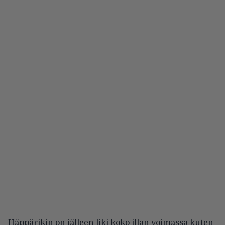
Häppärikin on jälleen liki koko illan voimassa kuten