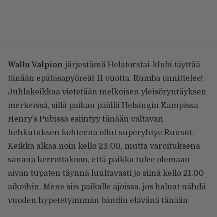
Wallu Valpion
järjestämä Helatorstai-klubi täyttää
tänään epätasapyöreät 11 vuotta. Rumba onnittelee!
Juhlakeikkaa vietetään melkoisen yleisöryntäyksen
merkeissä, sillä paikan päällä Helsingin Kampissa
Henry’s Pubissa esiintyy tänään valtavan
hehkutuksen kohteena ollut superyhtye Ruusut.
Keikka alkaa noin kello 23.00, mutta varoituksena
sanana kerrottakoon, että paikka tulee olemaan
aivan tupaten täynnä luultavasti jo siinä kello 21.00
aikoihin. Mene siis paikalle ajoissa, jos haluat nähdä
vuoden hypetetyimmän bändin elävänä tänään