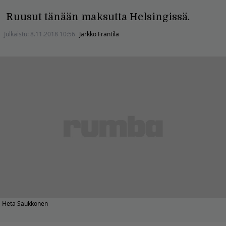
Ruusut tänään maksutta Helsingissä.
Julkaistu:
8.11.2018 10:56
Jarkko Fräntilä
Heta Saukkonen