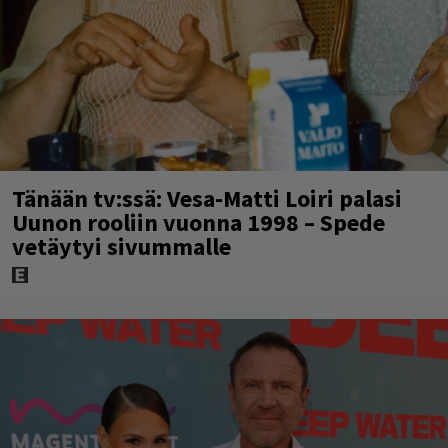
Tänään tv:ssä: Vesa-Matti Loiri palasi
Uunon rooliin vuonna 1998 – Spede
vetäytyi sivummalle