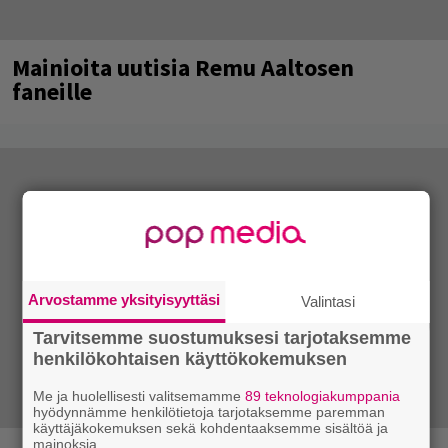
Mainioita uutisia Remu Aaltosen
faneille
Arvostamme yksityisyyttäsi
Valintasi
Tarvitsemme suostumuksesi tarjotaksemme
henkilökohtaisen käyttökokemuksen
Me ja huolellisesti valitsemamme
89 teknologiakumppania
hyödynnämme henkilötietoja tarjotaksemme paremman
käyttäjäkokemuksen sekä kohdentaaksemme sisältöä ja
mainoksia.