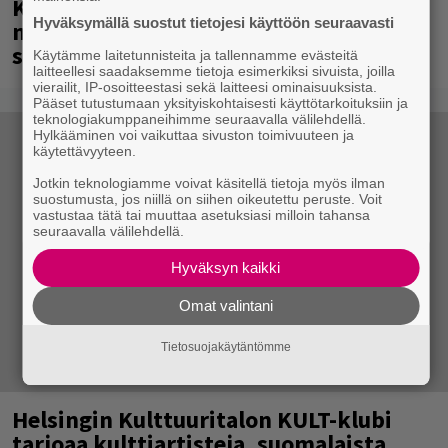
Kent mainittu, ja syystä: kovassa
Hyväksymällä suostut tietojesi käyttöön seuraavasti
nosteessa olevan ruotsalaisyhtye
saapuu Suomeen
Käytämme laitetunnisteita ja tallennamme evästeitä
laitteellesi saadaksemme tietoja esimerkiksi sivuista, joilla
vierailit, IP-osoitteestasi sekä laitteesi ominaisuuksista.
Pääset tutustumaan yksityiskohtaisesti käyttötarkoituksiin ja
teknologiakumppaneihimme seuraavalla välilehdellä.
Hylkääminen voi vaikuttaa sivuston toimivuuteen ja
käytettävyyteen.
Jotkin teknologiamme voivat käsitellä tietoja myös ilman
suostumusta, jos niillä on siihen oikeutettu peruste. Voit
vastustaa tätä tai muuttaa asetuksiasi milloin tahansa
seuraavalla välilehdellä.
Hyväksyn kaikki
Omat valintani
Tietosuojakäytäntömme
Helsingin Kulttuuritalon KULT-klubi
tarjoaa kulttiartisteja, suomalaista