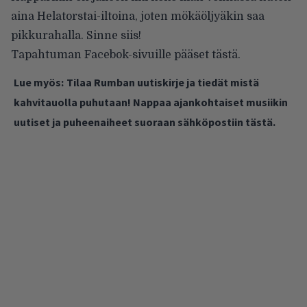
aina Helatorstai-iltoina, joten mökäöljyäkin saa
pikkurahalla. Sinne siis!
Tapahtuman Facebok-sivuille pääset
tästä
.
Lue myös:
Tilaa Rumban uutiskirje ja tiedät mistä
kahvitauolla puhutaan! Nappaa ajankohtaiset musiikin
uutiset ja puheenaiheet suoraan sähköpostiin tästä.