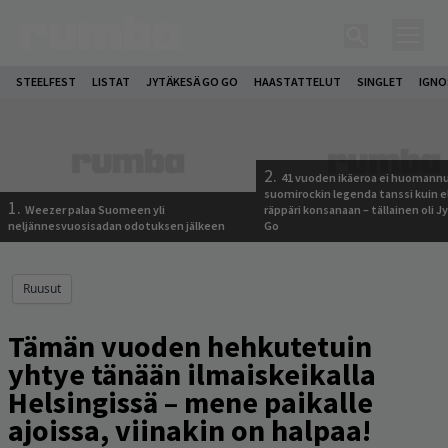
STEELFEST
LISTAT
JYTÄKESÄ GO GO
HAASTATTELUT
SINGLET
IGN
2.
41 vuoden ikäeroa ei huomannu
suomirockin legenda tanssi kuin 
1.
Weezer palaa Suomeen yli
räppäri konsanaan – tällainen oli 
neljännesvuosisadan odotuksen jälkeen
Go
Ruusut
Tämän vuoden hehkutetuin
yhtye tänään ilmaiskeikalla
Helsingissä – mene paikalle
ajoissa, viinakin on halpaa!