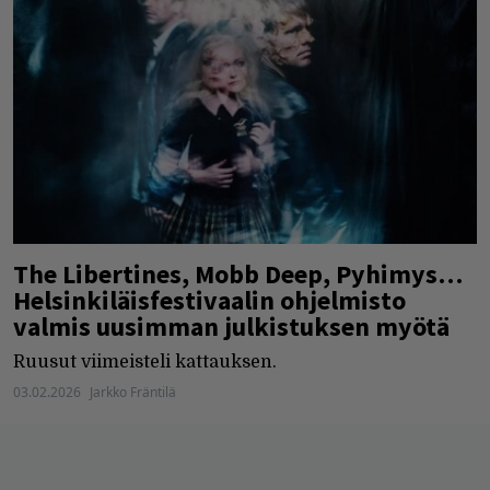
The Libertines, Mobb Deep, Pyhimys…
Helsinkiläisfestivaalin ohjelmisto
valmis uusimman julkistuksen myötä
Ruusut viimeisteli kattauksen.
03.02.2026
Jarkko Fräntilä