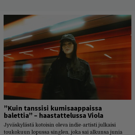
”Kuin tanssisi kumisaappaissa
balettia” – haastattelussa Viola
Jyväskylästä kotoisin oleva indie-artisti julkaisi
toukokuun lopussa singlen, joka sai alkunsa junia