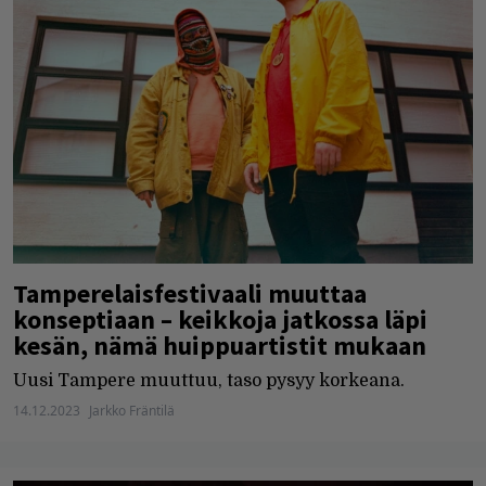
Tamperelaisfestivaali muuttaa
konseptiaan – keikkoja jatkossa läpi
kesän, nämä huippuartistit mukaan
Uusi Tampere muuttuu, taso pysyy korkeana.
14.12.2023
Jarkko Fräntilä