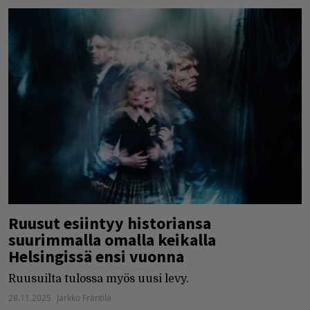
Ruusut esiintyy historiansa
suurimmalla omalla keikalla
Helsingissä ensi vuonna
Ruusuilta tulossa myös uusi levy.
28.11.2025
Jarkko Fräntilä