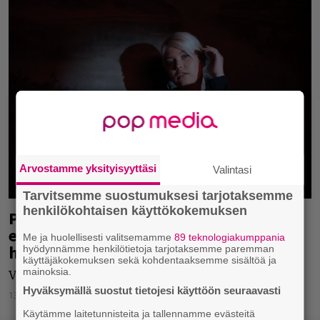
Arvostamme yksityisyyttäsi
Valintasi
Tarvitsemme suostumuksesi tarjotaksemme
henkilökohtaisen käyttökokemuksen
Pienfestivaali Oulussa julkisti
ensimmäiset esiintyjät – nämä
Me ja huolellisesti valitsemamme
89 teknologiakumppania
huippuartistit mukaan
hyödynnämme henkilötietoja tarjotaksemme paremman
käyttäjäkokemuksen sekä kohdentaaksemme sisältöä ja
mainoksia.
Varjot julkaisi ensimmäiset esiintyjänsä.
Hyväksymällä suostut tietojesi käyttöön seuraavasti
13.12.2023
Jarkko Fräntilä
Käytämme laitetunnisteita ja tallennamme evästeitä