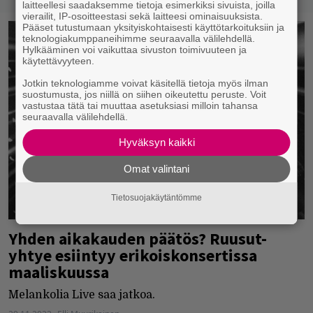
laitteellesi saadaksemme tietoja esimerkiksi sivuista, joilla
vierailit, IP-osoitteestasi sekä laitteesi ominaisuuksista.
Pääset tutustumaan yksityiskohtaisesti käyttötarkoituksiin ja
teknologiakumppaneihimme seuraavalla välilehdellä.
Hylkääminen voi vaikuttaa sivuston toimivuuteen ja
käytettävyyteen.
Jotkin teknologiamme voivat käsitellä tietoja myös ilman
suostumusta, jos niillä on siihen oikeutettu peruste. Voit
vastustaa tätä tai muuttaa asetuksiasi milloin tahansa
seuraavalla välilehdellä.
Hyväksyn kaikki
Omat valintani
Tietosuojakäytäntömme
Yhden aikakauden päätös? Ruusut-
yhtye esiintyy erikoiskonsertissa
maaliskuussa
Melankolia Live saa jatkoa.