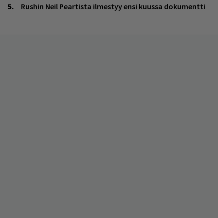
Rushin Neil Peartista ilmestyy ensi kuussa dokumentti