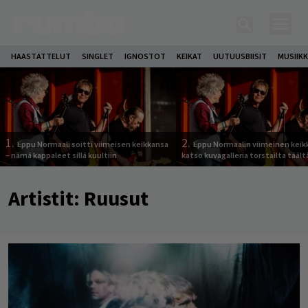
HAASTATTELUT
SINGLET
IGNOSTOT
KEIKAT
UUTUUSBIISIT
MUSIIKK
1.
2.
Eppu Normaali soitti viimeisen keikkansa
Eppu Normaalin viimeinen keik
– nämä kappaleet sillä kuultiin
katso kuvagalleria torstailta täält
Artistit:
Ruusut