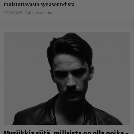
muistuttavasta synasoundista.
17.06.2025
Catharina Herlin
Musiikkia siitä, millaista on olla poika –