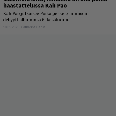
haastattelussa Kah Pao
Kah Pao julkaisee Poika perkele -nimisen
debyyttialbuminsa 6. kesäkuuta.
10.05.2025
Catharina Herlin