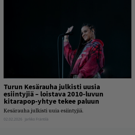
Turun Kesärauha julkisti uusia
esiintyjiä – loistava 2010-luvun
kitarapop-yhtye tekee paluun
Kesärauha julkisti uuia esiintyjiä.
02.02.2026
Jarkko Fräntilä