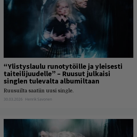
“Ylistyslaulu runotytöille ja yleisesti
taiteilijuudelle” – Ruusut julkaisi
singlen tulevalta albumiltaan
Ruusuilta saatiin uusi single.
30.03.2026
Henrik Savonen