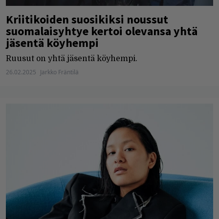
Kriitikoiden suosikiksi noussut
suomalaisyhtye kertoi olevansa yhtä
jäsentä köyhempi
Ruusut on yhtä jäsentä köyhempi.
26.02.2025
Jarkko Fräntilä