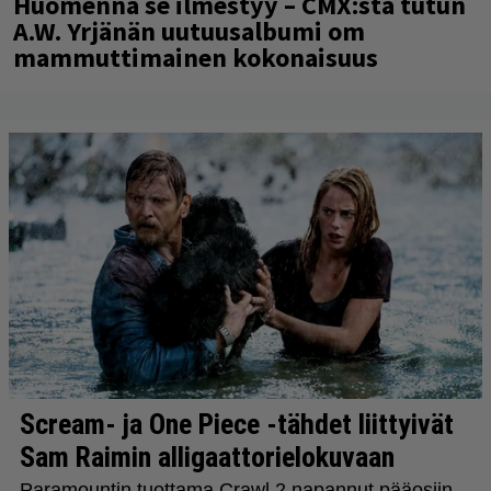
Huomenna se ilmestyy – CMX:stä tutun
A.W. Yrjänän uutuusalbumi om
mammuttimainen kokonaisuus