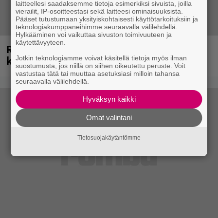
laitteellesi saadaksemme tietoja esimerkiksi sivuista, joilla
vierailit, IP-osoitteestasi sekä laitteesi ominaisuuksista.
Pääset tutustumaan yksityiskohtaisesti käyttötarkoituksiin ja
teknologiakumppaneihimme seuraavalla välilehdellä.
Hylkääminen voi vaikuttaa sivuston toimivuuteen ja
käytettävyyteen.
Rushin Neail Peartista ilmestyy ensi
kuussa dokumentti
Jotkin teknologiamme voivat käsitellä tietoja myös ilman
suostumusta, jos niillä on siihen oikeutettu peruste. Voit
vastustaa tätä tai muuttaa asetuksiasi milloin tahansa
seuraavalla välilehdellä.
Hyväksyn kaikki
Omat valintani
Tietosuojakäytäntömme