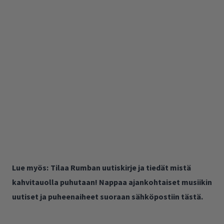
Lue myös:
Tilaa Rumban uutiskirje ja tiedät mistä
kahvitauolla puhutaan! Nappaa ajankohtaiset musiikin
uutiset ja puheenaiheet suoraan sähköpostiin tästä.