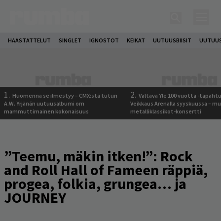
HAASTATTELUT
SINGLET
IGNOSTOT
KEIKAT
UUTUUSBIISIT
UUTUUS
1.
2.
Huomenna se ilmestyy – CMX:stä tutun
Valtava Yle 100 vuotta -tapah
A.W. Yrjänän uutuusalbumi om
Veikkaus Arenalla syyskuussa – m
mammuttimainen kokonaisuus
metalliklassikot-konsertti
”Teemu, mäkin itken!”: Rock
and Roll Hall of Fameen räppiä,
progea, folkia, grungea… ja
JOURNEY