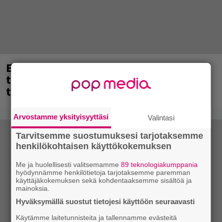
Eppu Normaalin viimeinen keikka
tänään – katso kuvagalleria torstailta
täältä
Arvostamme yksityisyyttäsi
Valintasi
Tarvitsemme suostumuksesi tarjotaksemme
henkilökohtaisen käyttökokemuksen
Me ja huolellisesti valitsemamme
89 teknologiakumppania
hyödynnämme henkilötietoja tarjotaksemme paremman
käyttäjäkokemuksen sekä kohdentaaksemme sisältöä ja
mainoksia.
Hyväksymällä suostut tietojesi käyttöön seuraavasti
Käytämme laitetunnisteita ja tallennamme evästeitä