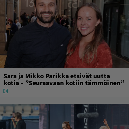
Sara ja Mikko Parikka etsivät uutta
kotia – ”Seuraavaan kotiin tämmöinen”