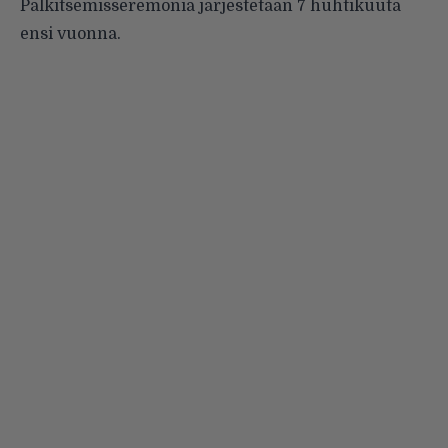
Palkitsemisseremonia järjestetään 7 huhtikuuta
ensi vuonna.