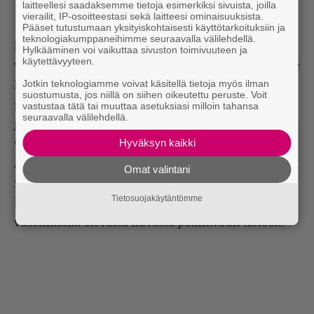
laitteellesi saadaksemme tietoja esimerkiksi sivuista, joilla
vierailit, IP-osoitteestasi sekä laitteesi ominaisuuksista.
Pääset tutustumaan yksityiskohtaisesti käyttötarkoituksiin ja
teknologiakumppaneihimme seuraavalla välilehdellä.
Esimerkiksi kuinka nerokas olisi applikaatio, johon
Hylkääminen voi vaikuttaa sivuston toimivuuteen ja
käytettävyyteen.
voit syöttää haluamasi tunnelman hakusanoja, ja se
Jotkin teknologiamme voivat käsitellä tietoja myös ilman
loihtii sinulle vaikkapa rap-biitin? Tällaiseen on
suostumusta, jos niillä on siihen oikeutettu peruste. Voit
paatuneenkin muusikon helppo lähteä mukaan,
vastustaa tätä tai muuttaa asetuksiasi milloin tahansa
seuraavalla välilehdellä.
jolloin jo otetaan askel lähemmäs tekoälymusiikin
Hyväksyn kaikki
vallankumousta.
Alla kammottava tietokoneen optimoima joululaulu
Omat valintani
from hell. Tekniikka pohjautuu aiemmin
Tietosuojakäytäntömme
koneeseen syötettyyn tietoon joululauluista, sekä
vasemmalla olevasta kuvasta poimittuun tietoon.