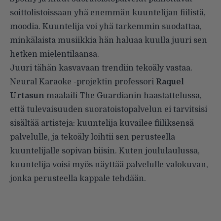
soittolistoissaan yhä enemmän kuuntelijan fiilistä,
moodia. Kuuntelija voi yhä tarkemmin suodattaa,
minkälaista musiikkia hän haluaa kuulla juuri sen
hetken mielentilaansa.
Juuri tähän kasvavaan trendiin tekoäly vastaa.
Neural Karaoke -projektin professori
Raquel
Urtasun
maalaili
The Guardianin
haastattelussa,
että tulevaisuuden suoratoistopalvelun ei tarvitsisi
sisältää artisteja: kuuntelija kuvailee fiiliksensä
palvelulle, ja tekoäly loihtii sen perusteella
kuuntelijalle sopivan biisin. Kuten joululaulussa,
kuuntelija voisi myös näyttää palvelulle valokuvan,
jonka perusteella kappale tehdään.