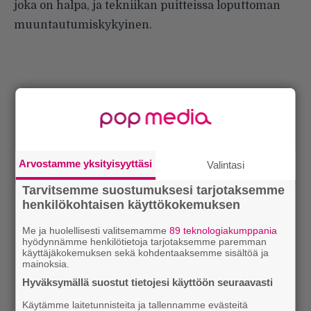
joka on halpa, ja tekniikan puitteissa loputtoman
muuntautumiskykyinen.
Arvostamme yksityisyyttäsi
Valintasi
Tarvitsemme suostumuksesi tarjotaksemme
henkilökohtaisen käyttökokemuksen
Me ja huolellisesti valitsemamme
89 teknologiakumppania
hyödynnämme henkilötietoja tarjotaksemme paremman
käyttäjäkokemuksen sekä kohdentaaksemme sisältöä ja
mainoksia.
Hyväksymällä suostut tietojesi käyttöön seuraavasti
Käytämme laitetunnisteita ja tallennamme evästeitä