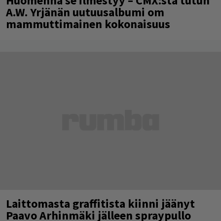
Huomenna se ilmestyy – CMX:stä tutun
A.W. Yrjänän uutuusalbumi om
mammuttimainen kokonaisuus
Laittomasta graffitista kiinni jäänyt
Paavo Arhinmäki jälleen spraypullo