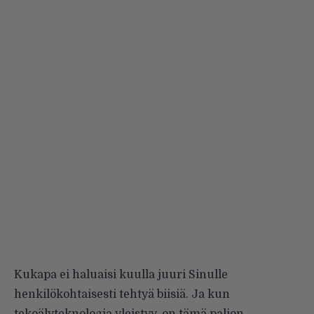
Kukapa ei haluaisi kuulla juuri Sinulle
henkilökohtaisesti tehtyä biisiä. Ja kun
tekoälyteknologia yleistyy, on tämä paljon