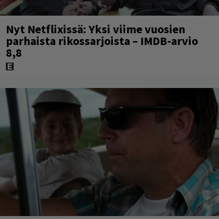
Nyt Netflixissä: Yksi viime vuosien
parhaista rikossarjoista – IMDB-arvio
8,8