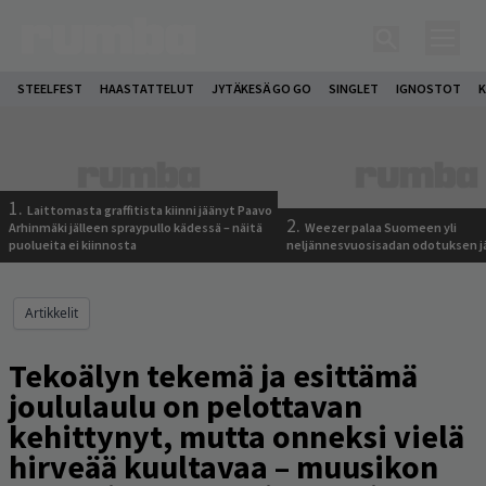
STEELFEST
HAASTATTELUT
JYTÄKESÄ GO GO
SINGLET
IGNOSTOT
K
1.
Laittomasta graffitista kiinni jäänyt Paavo
2.
Arhinmäki jälleen spraypullo kädessä – näitä
Weezer palaa Suomeen yli
puolueita ei kiinnosta
neljännesvuosisadan odotuksen j
Artikkelit
Tekoälyn tekemä ja esittämä
joululaulu on pelottavan
kehittynyt, mutta onneksi vielä
hirveää kuultavaa – muusikon