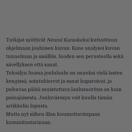
Tutkijat syöttivät
Neural Karaoke
ksi
kutsuttuun
ohjelmaan jouluisen kuvan. Kone analysoi kuvan
tunnelman ja sisällön, luoden sen perusteella sekä
sävellyksen että sanat.
Tekoälyn luoma joululaulu on onneksi vielä lasten
kengissä, sointukierrot ja sanat haparoivat, ja
puhuvaa päätä muistuttava laulusuoritus on kuin
painajaisesta. Jouluvärssyn voit kuulla tämän
artikkelin lopusta.
Mutta nyt siihen illan kuumottavimpaan
kummitustarinaan.