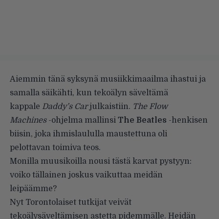
Aiemmin tänä syksynä musiikkimaailma ihastui ja
samalla säikähti, kun
tekoälyn säveltämä
kappale
Daddy’s Car
julkaistiin.
The Flow
Machines
-ohjelma mallinsi
The Beatles
-henkisen
biisin, joka ihmislaululla maustettuna oli
pelottavan toimiva teos.
Monilla muusikoilla nousi tästä karvat pystyyn:
voiko tällainen joskus vaikuttaa meidän
leipäämme?
Nyt Torontolaiset tutkijat veivät
tekoälysäveltämisen astetta pidemmälle. Heidän