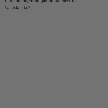
tietokoneohjelman jäähallikonserttiin.
Vai ostaisiko?