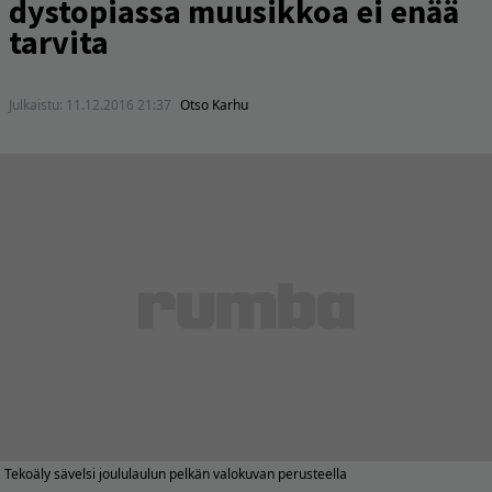
dystopiassa muusikkoa ei enää
tarvita
Julkaistu:
11.12.2016 21:37
Otso Karhu
Tekoäly sävelsi joululaulun pelkän valokuvan perusteella