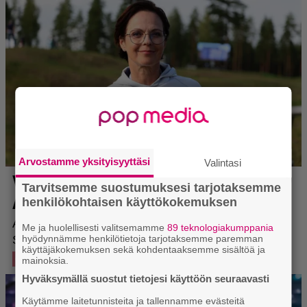
Arvostamme yksityisyyttäsi
Valintasi
Tarvitsemme suostumuksesi tarjotaksemme
henkilökohtaisen käyttökokemuksen
Me ja huolellisesti valitsemamme
89 teknologiakumppania
hyödynnämme henkilötietoja tarjotaksemme paremman
käyttäjäkokemuksen sekä kohdentaaksemme sisältöä ja
mainoksia.
Hyväksymällä suostut tietojesi käyttöön seuraavasti
Käytämme laitetunnisteita ja tallennamme evästeitä