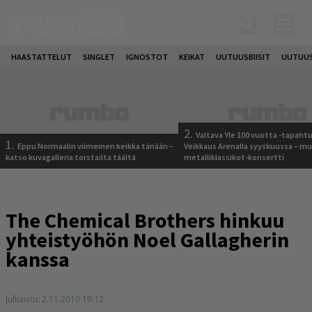
HAASTATTELUT
SINGLET
IGNOSTOT
KEIKAT
UUTUUSBIISIT
UUTUUS
2.
Valtava Yle 100 vuotta -tapah
1.
Eppu Normaalin viimeinen keikka tänään –
Veikkaus Arenalla syyskuussa – m
katso kuvagalleria torstailta täältä
metalliklassikot-konsertti
The Chemical Brothers hinkuu
yhteistyöhön Noel Gallagherin
kanssa
Julkaistu:
2.11.2010 19:12