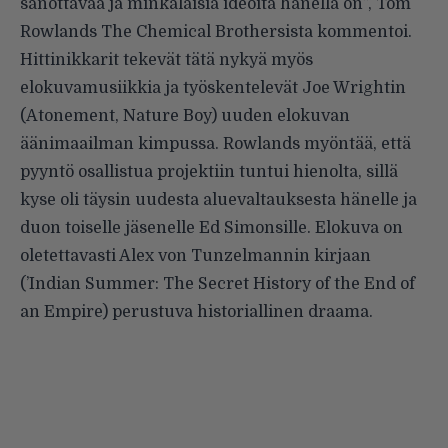
sanottavaa ja minkälaisia ideoita hänellä on”, Tom
Rowlands
The Chemical Brothersista
kommentoi.
Hittinikkarit tekevät tätä nykyä myös
elokuvamusiikkia ja työskentelevät Joe Wrightin
(Atonement, Nature Boy) uuden elokuvan
äänimaailman kimpussa. Rowlands myöntää, että
pyyntö osallistua projektiin tuntui hienolta, sillä
kyse oli täysin uudesta aluevaltauksesta hänelle ja
duon toiselle jäsenelle Ed Simonsille. Elokuva on
oletettavasti Alex von Tunzelmannin kirjaan
(’Indian Summer: The Secret History of the End of
an Empire) perustuva historiallinen draama.