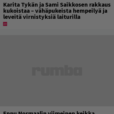
Karita Tykän ja Sami Saikkosen rakkaus
kukoistaa – vähäpukeista hempeilyä ja
leveitä virnistyksiä laiturilla
Eppu Normaalin viimeinen keikka