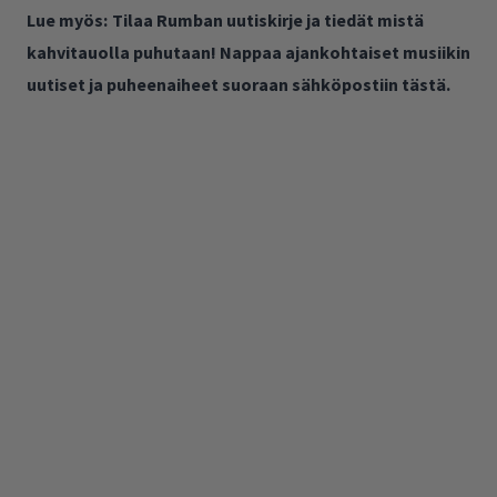
Lue myös:
Tilaa Rumban uutiskirje ja tiedät mistä
kahvitauolla puhutaan! Nappaa ajankohtaiset musiikin
uutiset ja puheenaiheet suoraan sähköpostiin tästä.