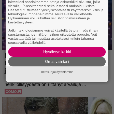
laitteellesi saadaksemme tietoja esimerkiksi sivuista, joilla
vierailit, IP-osoitteestasi sekä laitteesi ominaisuuksista.
Pääset tutustumaan yksityiskohtaisesti käyttötarkoituksiin ja
teknologiakumppaneihimme seuraavalla välilehdellä.
Hylkääminen voi vaikuttaa sivuston toimivuuteen ja
käytettävyyteen.
Jotkin teknologiamme voivat käsitellä tietoja myös ilman
suostumusta, jos niillä on siihen oikeutettu peruste. Voit
vastustaa tätä tai muuttaa asetuksiasi milloin tahansa
seuraavalla välilehdellä.
Hyväksyn kaikki
Omat valintani
Tietosuojakäytäntömme