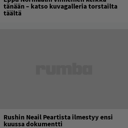
tänään – katso kuvagalleria torstailta
täältä
Rushin Neail Peartista ilmestyy ensi
kuussa dokumentti