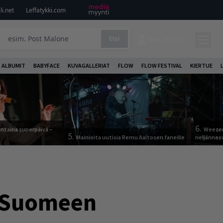
i.net
Leffatykki.com
Etsi
KIRJAUDU
ALBUMIT
BABYFACE
KUVAGALLERIAT
FLOW
FLOW FESTIVAL
KIERTUE
6.
ntaina superpäivä –
Weezer
5.
Mainioita uutisia Remu Aaltosen faneille
neljännes
u Suomeen