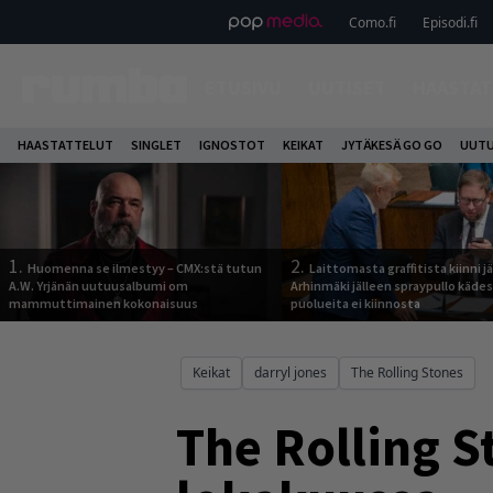
Como.fi
Episodi.fi
ETUSIVU
UUTISET
HAASTAT
HAASTATTELUT
SINGLET
IGNOSTOT
KEIKAT
JYTÄKESÄ GO GO
UUTU
1.
2.
Huomenna se ilmestyy – CMX:stä tutun
Laittomasta graffitista kiinni 
A.W. Yrjänän uutuusalbumi om
Arhinmäki jälleen spraypullo kädes
mammuttimainen kokonaisuus
puolueita ei kiinnosta
Keikat
darryl jones
The Rolling Stones
The Rolling S