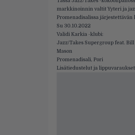
Tässä Jazz/Takes -kokoonpanoss
markkinoinnin valtit Yyteri ja 
Promenadisalissa järjestettävän 
Su 30.10.2022
Validi Karkia -klubi:
Jazz/Takes Supergroup feat. Bill
Mason
Promenadisali, Pori
Lisätiedustelut ja lippuvarauks