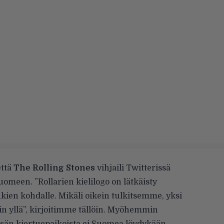
että
The Rolling Stones
vihjaili Twitterissä
meen. ”Rollarien kielilogo on lätkäisty
ien kohdalle. Mikäli oikein tulkitsemme, yksi
n yllä”,
kirjoitimme
tällöin. Myöhemmin