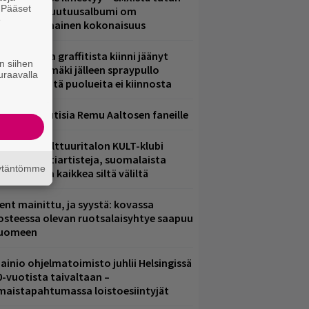
. Pääset
.W. Yrjänän uutuusalbumi om
e
ammuttimainen kokonaisuus
aittomasta graffitista kiinni jäänyt
n siihen
aavo Arhinmäki jälleen spraypullo
uraavalla
ädessä – näitä puolueita ei kiinnosta
ainioita uutisia Remu Aaltosen faneille
elsingin Kulttuuritalon KULT-klubi
arjoaa kulttiartisteja, suomalaista
äytäntömme
saamista ja kaikkea siltä väliltä
ent mainittu, ja syystä: kovassa
osteessa olevan ruotsalaisyhtye saapuu
uomeen
ainio ohjelmatoimisto juhlii Helsingissä
0-vuotista taivaltaan –
lmaistapahtumassa loistoesiintyjät