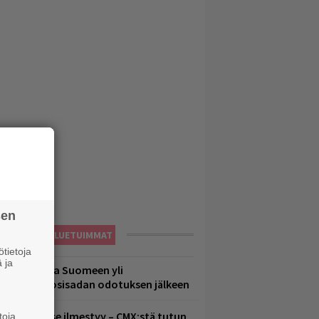
sen
LUETUIMMAT
tietoja
 ja
eezer palaa Suomeen yli
eljännesvuosisadan odotuksen jälkeen
uomenna se ilmestyy – CMX:stä tutun
toja