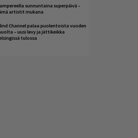
ampereella sunnuntaina superpäivä –
ämä artistit mukana
lind Channel palaa puolentoista vuoden
uolta – uusi levy ja jättikeikka
elsingissä tulossa