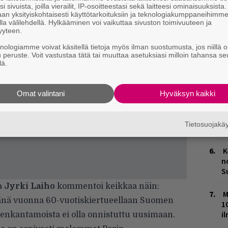
i sivuista, joilla vierailit, IP-osoitteestasi sekä laitteesi ominaisuuksista
A
an yksityiskohtaisesti käyttötarkoituksiin ja teknologiakumppaneihimm
m
la välilehdellä. Hylkääminen voi vaikuttaa sivuston toimivuuteen ja
yyteen.
L
knologiamme voivat käsitellä tietoja myös ilman suostumusta, jos niillä o
P
u peruste. Voit vastustaa tätä tai muuttaa asetuksiasi milloin tahansa se
k
lä.
M
Omat valintani
Hyväksyn kaikki
H
t
Tietosuojak
o
K
n
S
ja
Jyrki
Laiho
kommentoi keikkaa näin:
M
 tänä vuonna 60-vuotiskiertueellaan Suomen
1
i
nnenkantamoista ei olla onnistuttu uusimaan.