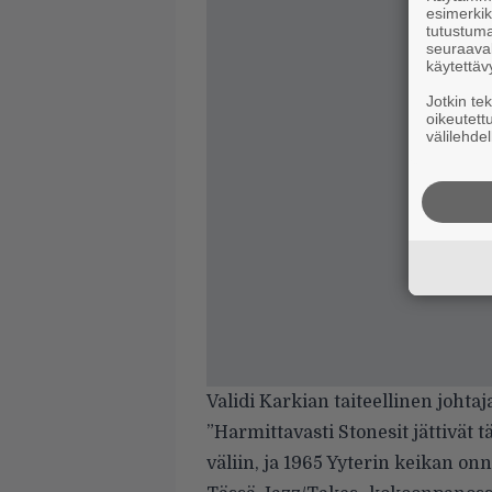
esimerkiks
tutustuma
seuraaval
käytettäv
Jotkin te
oikeutett
välilehdel
Validi Karkian taiteellinen johta
”Harmittavasti Stonesit jättivät
väliin, ja 1965 Yyterin keikan o