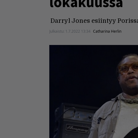
lokakuussa
Darryl Jones esiintyy Poriss
Julkaistu:
1.7.2022 13:34
Catharina Herlin