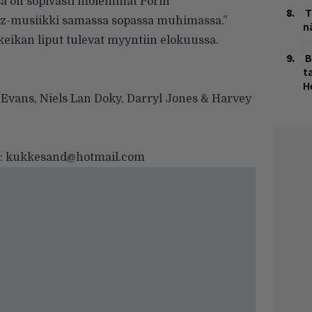
a on sopivasti molemmat Porin
T
jazz-musiikki samassa sopassa muhimassa.”
n
keikan liput tulevat myyntiin elokuussa.
B
ta
H
 Evans, Niels Lan Doky, Darryl Jones & Harvey
et: kukkesand@hotmail.com