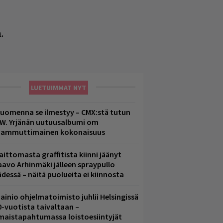
.
LUETUIMMAT NYT
uomenna se ilmestyy – CMX:stä tutun
.W. Yrjänän uutuusalbumi om
ammuttimainen kokonaisuus
aittomasta graffitista kiinni jäänyt
aavo Arhinmäki jälleen spraypullo
ädessä – näitä puolueita ei kiinnosta
ainio ohjelmatoimisto juhlii Helsingissä
0-vuotista taivaltaan –
lmaistapahtumassa loistoesiintyjät