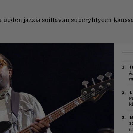
a uuden jazzia soittavan superyhtyeen kanssa
H
A
m
L
P
k
M
1
i