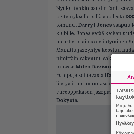
kuitenkin selvisi, että yhtyeen 
Nyt kuitenkin bändin fanit saavat
pettymykselle, sillä vuodesta 199
toiminut
Darryl Jones
saapuu lo
klubille. Jones vetää keikan uud
on artistin ainoa esiintyminen 
Mainittu jazzyhtye koostuu liuda
nimittäin rakentuu saksofonisti
muassa
Miles
Davisin
ja The Ro
rumpuja soittavasta
Harvey Ma
Ar
löytyvät muun muassa
Björk
ja
Tarvit
eurooppalaisen jazzpianismin eli
käytt
Dokysta
.
Me ja huo
tarjotak
mainoksi
Hyväksym
Käytämme 