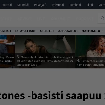
Voice.fi
Soundi.fi
Pelaaja.fi
Inferno.fi
Rumba.fi
Tilt.fi
Metel
TELUT
ARVIOT
LIVE
KOLUMNIT
PODCAST
USBIISIT
KATUKULTTUURI
STEELFEST
UUTUUSVIDEOT
MUSIIKKIVIDEOT
3.
jäänyt Paavo
Mainio ohjelmatoimisto juhlii Helsingissä
4.
sä – näitä
10-vuotista taivaltaan – ilmaistapahtumassa
Tampereella sunnu
loistoesiintyjät
nämä artistit mukana
tones -basisti saapu