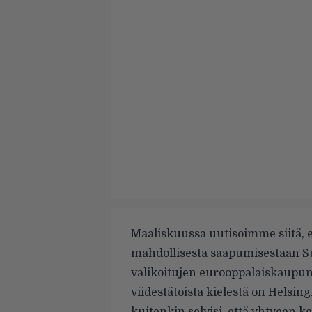
Maaliskuussa uutisoimme siitä, 
mahdollisesta saapumisestaan Suo
valikoitujen eurooppalaiskaupunk
viidestätoista kielestä on Helsingi