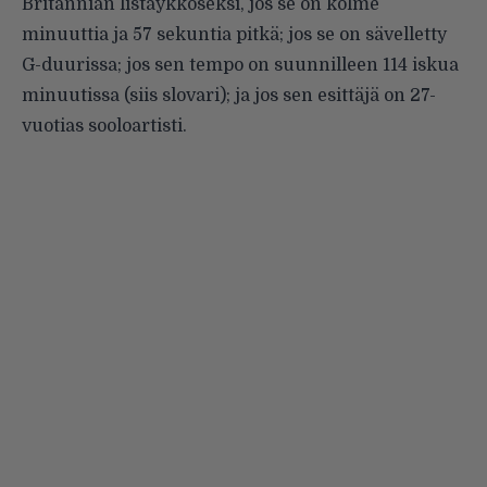
Britannian listaykköseksi, jos se on kolme
minuuttia ja 57 sekuntia pitkä; jos se on sävelletty
G-duurissa; jos sen tempo on suunnilleen 114 iskua
minuutissa (siis slovari); ja jos sen esittäjä on 27-
vuotias sooloartisti.