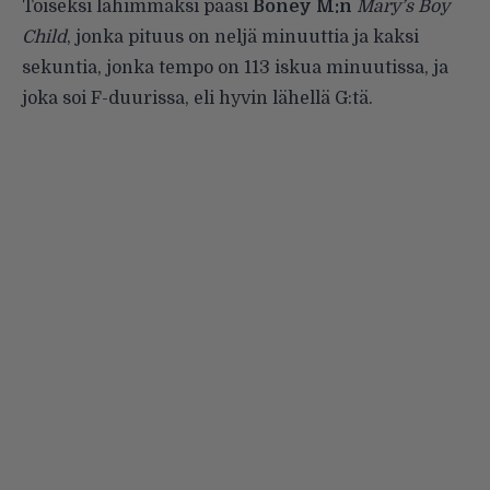
Toiseksi lähimmäksi pääsi
Boney M:n
Mary’s Boy
Child
, jonka pituus on neljä minuuttia ja kaksi
sekuntia, jonka tempo on 113 iskua minuutissa, ja
joka soi F-duurissa, eli hyvin lähellä G:tä.