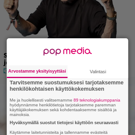
Seiska: Laulaja Frederik lyttäsi Eput –
johan oli taas kielen käyttöä
Arvostamme yksityisyyttäsi
Valintasi
Tarvitsemme suostumuksesi tarjotaksemme
henkilökohtaisen käyttökokemuksen
Me ja huolellisesti valitsemamme
89 teknologiakumppania
hyödynnämme henkilötietoja tarjotaksemme paremman
käyttäjäkokemuksen sekä kohdentaaksemme sisältöä ja
mainoksia.
Hyväksymällä suostut tietojesi käyttöön seuraavasti
Käytämme laitetunnisteita ja tallennamme evästeitä