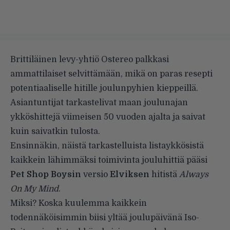
Brittiläinen levy-yhtiö Ostereo palkkasi
ammattilaiset selvittämään, mikä on paras resepti
potentiaaliselle hitille joulunpyhien kieppeillä.
Asiantuntijat tarkastelivat maan joulunajan
ykköshittejä viimeisen 50 vuoden ajalta ja saivat
kuin saivatkin tulosta.
Ensinnäkin, näistä tarkastelluista listaykkösistä
kaikkein lähimmäksi toimivinta jouluhittiä pääsi
Pet Shop Boysin
versio
Elviksen
hitistä
Always
On My Mind
.
Miksi? Koska kuulemma kaikkein
todennäköisimmin biisi yltää joulupäivänä Iso-