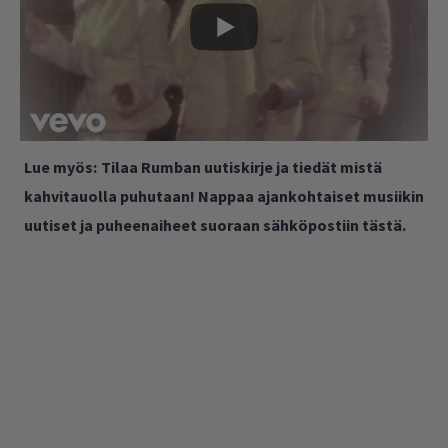
Lue myös:
Tilaa Rumban uutiskirje ja tiedät mistä
kahvitauolla puhutaan! Nappaa ajankohtaiset musiikin
uutiset ja puheenaiheet suoraan sähköpostiin tästä.