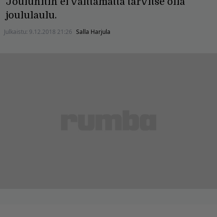
Jouluhitin ei välttämättä tarvitse olla
joululaulu.
Julkaistu:
9.12.2018 21:26
Salla Harjula