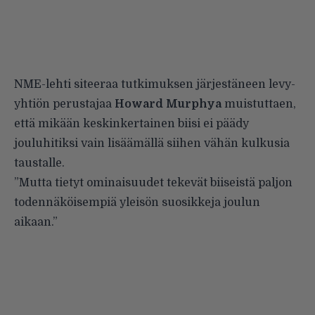
NME-lehti siteeraa
tutkimuksen järjestäneen levy-
yhtiön perustajaa
Howard Murphya
muistuttaen,
että mikään keskinkertainen biisi ei päädy
jouluhitiksi vain lisäämällä siihen vähän kulkusia
taustalle.
”Mutta tietyt ominaisuudet tekevät biiseistä paljon
todennäköisempiä yleisön suosikkeja joulun
aikaan.”