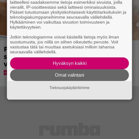
laitteellesi saadaksemme tietoja esimerkiksi sivuista, joilla
vierailit, IP-osoitteestasi sekä laitteesi ominaisuuksista.
Pääset tutustumaan yksityiskohtaisesti käyttötarkoituksiin ja
teknologiakumppaneihimme seuraavalla välilehdellä.
Hylkääminen voi vaikuttaa sivuston toimivuuteen ja
käytettävyyteen.
Jotkin teknologiamme voivat käsitellä tietoja myös ilman
suostumusta, jos niillä on siihen oikeutettu peruste. Voit
Pohjois-Korea neuvoo kansalaisiaan
vastustaa tätä tai muuttaa asetuksiasi milloin tahansa
seuraavalla välilehdellä.
selviämään helteistä syömällä
viilentävää koiraa
Hyväksyn kaikki
Omat valintani
Tietosuojakäytäntömme