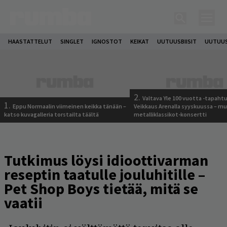
HAASTATTELUT
SINGLET
IGNOSTOT
KEIKAT
UUTUUSBIISIT
UUTUUS
2.
Valtava Yle 100 vuotta -tapah
1.
Eppu Normaalin viimeinen keikka tänään –
Veikkaus Arenalla syyskuussa – m
katso kuvagalleria torstailta täältä
metalliklassikot-konsertti
Tutkimus löysi idioottivarman
reseptin taatulle jouluhitille –
Pet Shop Boys tietää, mitä se
vaatii