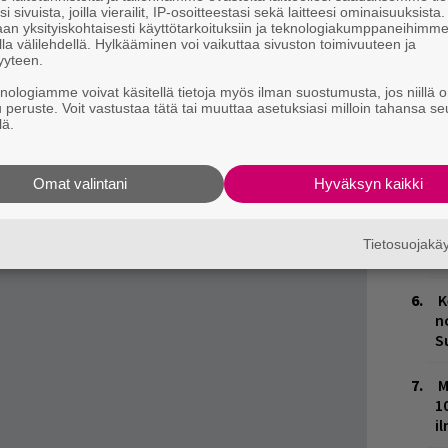
H
i sivuista, joilla vierailit, IP-osoitteestasi sekä laitteesi ominaisuuksista
A
an yksityiskohtaisesti käyttötarkoituksiin ja teknologiakumppaneihimm
m
la välilehdellä. Hylkääminen voi vaikuttaa sivuston toimivuuteen ja
yyteen.
L
knologiamme voivat käsitellä tietoja myös ilman suostumusta, jos niillä o
P
u peruste. Voit vastustaa tätä tai muuttaa asetuksiasi milloin tahansa se
k
lä.
M
Omat valintani
Hyväksyn kaikki
ja tiedät mistä kahvitauolla puhutaan! Nappaa
puheenaiheet suoraan sähköpostiin tästä.
H
t
Tietosuojak
o
K
n
S
M
1
i