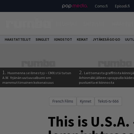
Como.fi
Episodi.fi
ETUSIVU
UUTISET
HAASTAT
HAASTATTELUT
SINGLET
IGNOSTOT
KEIKAT
JYTÄKESÄ GO GO
UUTU
1.
2.
Huomenna se ilmestyy – CMX:stä tutun
Laittomasta graffitista kiinni 
A.W. Yrjänän uutuusalbumi om
Arhinmäki jälleen spraypullo kädes
mammuttimainen kokonaisuus
puolueita ei kiinnosta
French Films
Kynnet
Teksti-tv 666
This is U.S.A