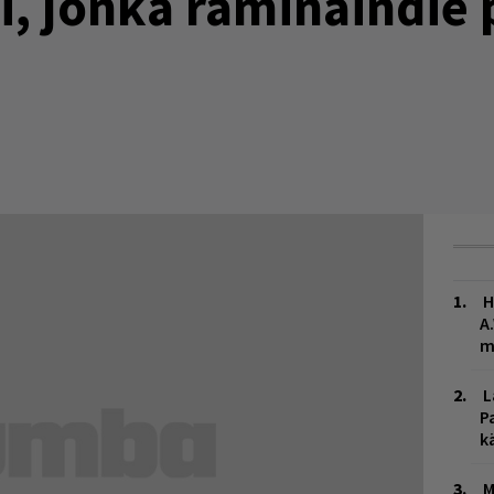
, jonka räminäindie 
H
A
m
L
P
k
M