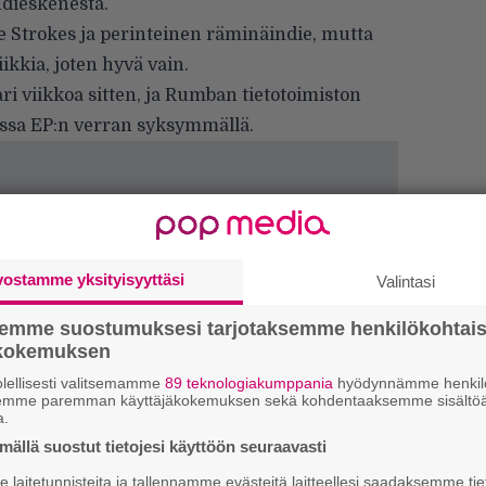
dieskenestä.
 Strokes ja perinteinen räminäindie, mutta
kkia, joten hyvä vain.
ri viikkoa sitten, ja Rumban tietotoimiston
ossa EP:n verran syksymmällä.
vostamme yksityisyyttäsi
Valintasi
semme suostumuksesi tarjotaksemme henkilökohtai
ökokemuksen
lellisesti valitsemamme
89 teknologiakumppania
hyödynnämme henkilö
semme paremman käyttäjäkokemuksen sekä kohdentaaksemme sisältöä
W
a.
n
ällä suostut tietojesi käyttöön seuraavasti
laitetunnisteita ja tallennamme evästeitä laitteellesi saadaksemme tie