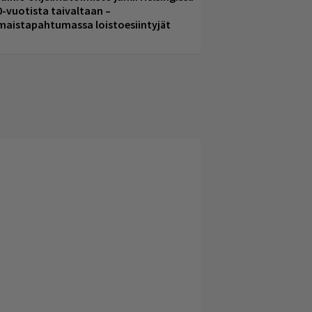
0-vuotista taivaltaan –
lmaistapahtumassa loistoesiintyjät