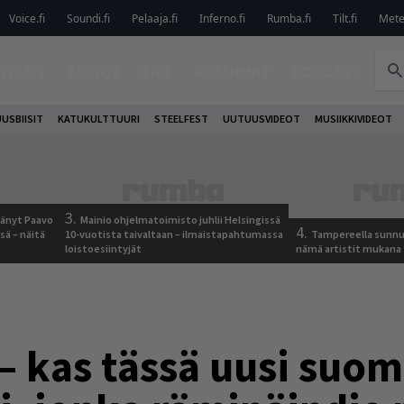
Voice.fi
Soundi.fi
Pelaaja.fi
Inferno.fi
Rumba.fi
Tilt.fi
Metel
TELUT
ARVIOT
LIVE
KOLUMNIT
PODCAST
USBIISIT
KATUKULTTUURI
STEELFEST
UUTUUSVIDEOT
MUSIIKKIVIDEOT
3.
jäänyt Paavo
Mainio ohjelmatoimisto juhlii Helsingissä
4.
sä – näitä
10-vuotista taivaltaan – ilmaistapahtumassa
Tampereella sunnu
loistoesiintyjät
nämä artistit mukana
. – kas tässä uusi suo