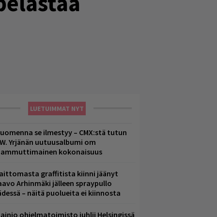
pelastaa
LUETUIMMAT NYT
uomenna se ilmestyy – CMX:stä tutun
.W. Yrjänän uutuusalbumi om
ammuttimainen kokonaisuus
aittomasta graffitista kiinni jäänyt
aavo Arhinmäki jälleen spraypullo
ädessä – näitä puolueita ei kiinnosta
ainio ohjelmatoimisto juhlii Helsingissä