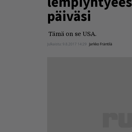
lempiyhtyeesi
päiväsi
Tämä on se USA.
Julkaistu:
9.8.2017 14:29
Jarkko Fräntilä