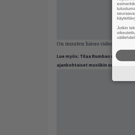
esimerkiks
tutustuma
seuraaval
käytettäv
Jotkin te
oikeutett
välilehdel
On muuten hieno videokin!
Lue myös:
Tilaa Rumban uutiskirje 
ajankohtaiset musiikin uutiset ja 