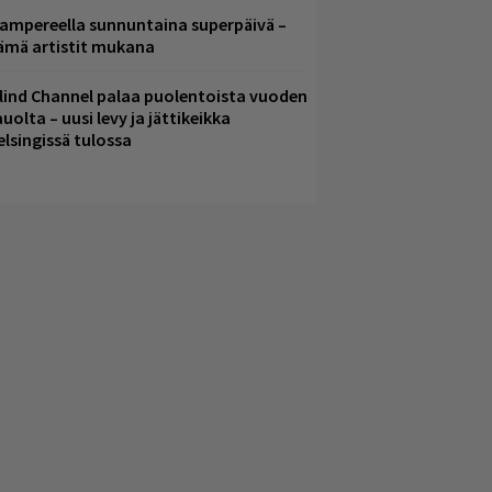
ampereella sunnuntaina superpäivä –
ämä artistit mukana
lind Channel palaa puolentoista vuoden
uolta – uusi levy ja jättikeikka
elsingissä tulossa