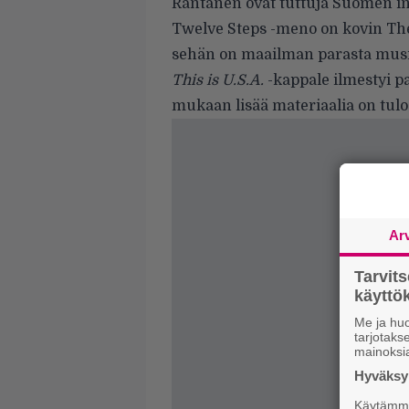
Rantanen ovat tuttuja Suomen in
Twelve Steps -meno on kovin The
sehän on maailman parasta musii
This is U.S.A.
-kappale ilmestyi pa
mukaan lisää materiaalia on tul
Ar
Tarvit
käytt
Me ja huo
tarjotak
mainoksi
Hyväksym
Käytämme 