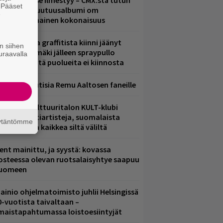
uomenna se ilmestyy – CMX:stä tutun
. Pääset
.W. Yrjänän uutuusalbumi om
e
ammuttimainen kokonaisuus
aittomasta graffitista kiinni jäänyt
n siihen
aavo Arhinmäki jälleen spraypullo
uraavalla
ädessä – näitä puolueita ei kiinnosta
ainioita uutisia Remu Aaltosen faneille
elsingin Kulttuuritalon KULT-klubi
arjoaa kulttiartisteja, suomalaista
äytäntömme
saamista ja kaikkea siltä väliltä
ent mainittu, ja syystä: kovassa
osteessa olevan ruotsalaisyhtye saapuu
uomeen
ainio ohjelmatoimisto juhlii Helsingissä
0-vuotista taivaltaan –
lmaistapahtumassa loistoesiintyjät