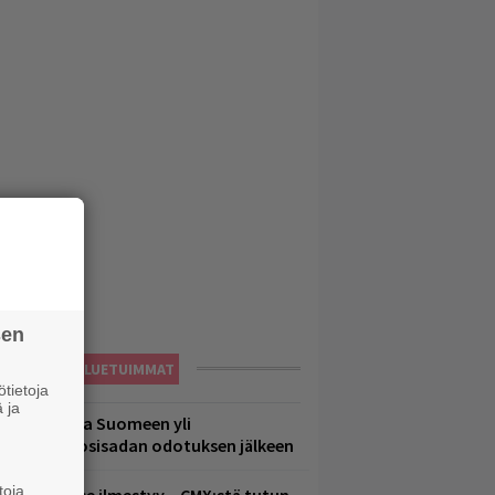
sen
LUETUIMMAT
tietoja
 ja
eezer palaa Suomeen yli
eljännesvuosisadan odotuksen jälkeen
toja