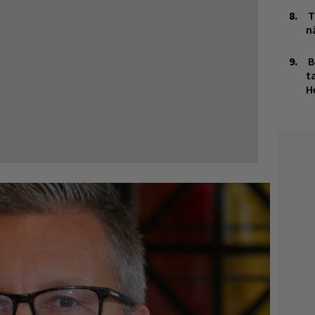
T
n
B
ta
H