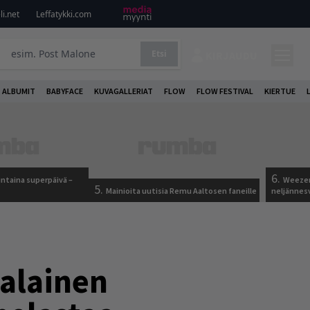
i.net
Leffatykki.com
Etsi
KIRJAUDU
ALBUMIT
BABYFACE
KUVAGALLERIAT
FLOW
FLOW FESTIVAL
KIERTUE
6.
ntaina superpäivä –
Weezer
5.
Mainioita uutisia Remu Aaltosen faneille
neljännes
malainen