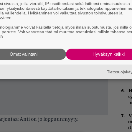
E
i sivuista, joilla vierailit, IP-osoitteestasi sekä laitteesi ominaisuuksista
–
an yksityiskohtaisesti käyttötarkoituksiin ja teknologiakumppaneihimm
la välilehdellä. Hylkääminen voi vaikuttaa sivuston toimivuuteen ja
yyteen.
E
k
knologiamme voivat käsitellä tietoja myös ilman suostumusta, jos niillä o
u peruste. Voit vastustaa tätä tai muuttaa asetuksiasi milloin tahansa se
d
lä.
R
k
Omat valintani
Hyväksyn kaikki
V
V
Tietosuojak
m
H
sy
f
V
arjontaa: Anti on jo loppuunmyyty.
m
i