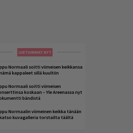
LUETUIMMAT NYT
ppu Normaali soitti viimeisen keikkansa
 nämä kappaleet sillä kuultiin
ppu Normaali soitti viimeisen
onserttinsa koskaan – Yle Areenassa nyt
okumentti bändistä
ppu Normaalin viimeinen keikka tänään
 katso kuvagalleria torstailta täältä