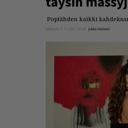
täysin mässyj
Poptähden kaikki kahdeksan 
Julkaistu:
5.11.2021 09:30
Jukka Hätinen