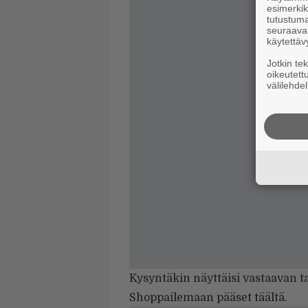
esimerkiks
tutustuma
seuraaval
käytettäv
Jotkin te
oikeutett
välilehdel
Kysyntäkin näyttäisi vastaavan t
Shoppailemaan pääset
täältä
.