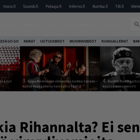
Voice.fi
Soundi.fi
Pelaaja.fi
Inferno.fi
Rumba.fi
Tilt.fi
Metel
TELUT
ARVIOT
LIVE
KOLUMNIT
PODCAST
KESÄ GO GO
KEIKAT
UUTUUSBIISIT
MUSIIKKIVIDEOT
KUVAGALLERIAT
BAB
3.
4.
ssa nyt
Eppu Normaalin viimeinen keikka tänään –
Rushin Neil Peartis
katso kuvagalleria torstailta täältä
kuussa dokumentti
ia Rihannalta? Ei se