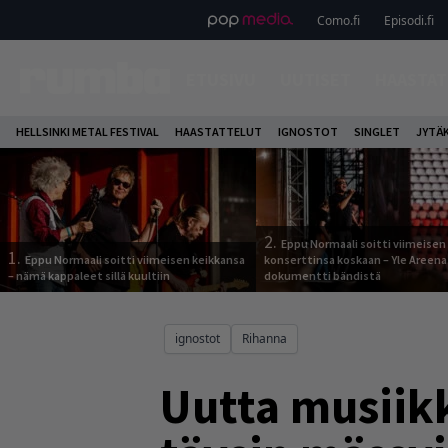
Como.fi
Episodi.fi
ETUSIVU
UUTISET
HAASTAT
HELLSINKI METAL FESTIVAL
HAASTATTELUT
IGNOSTOT
SINGLET
JYTÄ
2.
Eppu Normaali soitti viimeisen
1.
Eppu Normaali soitti viimeisen keikkansa
konserttinsa koskaan – Yle Areena
– nämä kappaleet sillä kuultiin
dokumentti bändistä
ignostot
Rihanna
Uutta musiikk