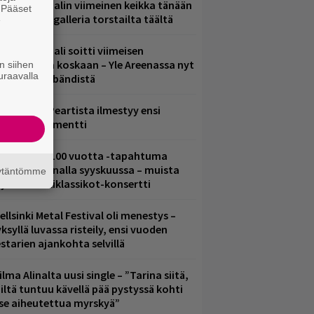
ppu Normaalin viimeinen keikka tänään
. Pääset
 katso kuvagalleria torstailta täältä
e
ppu Normaali soitti viimeisen
onserttinsa koskaan – Yle Areenassa nyt
n siihen
uraavalla
okumentti bändistä
ushin Neil Peartista ilmestyy ensi
uussa dokumentti
altava Yle 100 vuotta -tapahtuma
eikkaus Arenalla syyskuussa – muista
äytäntömme
yös metalliklassikot-konsertti
ellsinki Metal Festival oli menestys –
ksyllä luvassa risteily, ensi vuoden
estarien ajankohta selvillä
ilma Alinalta uusi single – ”Tarina siitä,
iltä tuntuu kävellä pää pystyssä kohti
tse aiheutettua myrskyä”