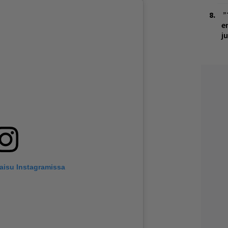
”
e
j
kaisu Instagramissa