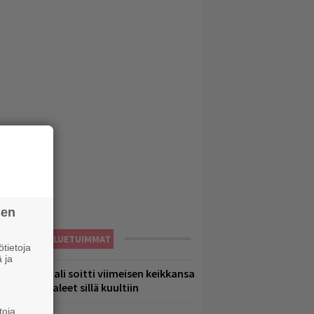
sen
LUETUIMMAT
tietoja
 ja
ppu Normaali soitti viimeisen keikkansa
 nämä kappaleet sillä kuultiin
toja