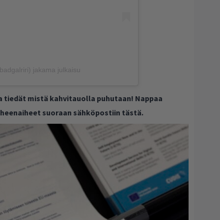
badgalriri) jakama julkaisu
ja tiedät mistä kahvitauolla puhutaan! Nappaa
puheenaiheet suoraan sähköpostiin tästä.