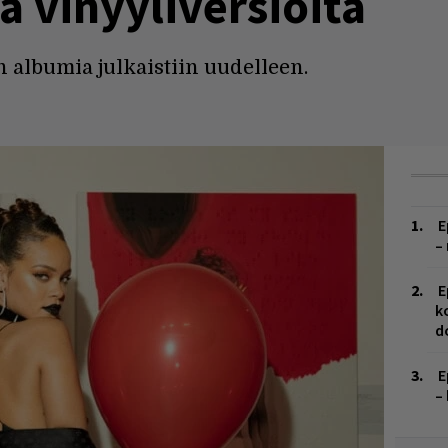
ä vinyyliversioita
albumia julkaistiin uudelleen.
E
–
E
k
d
E
–