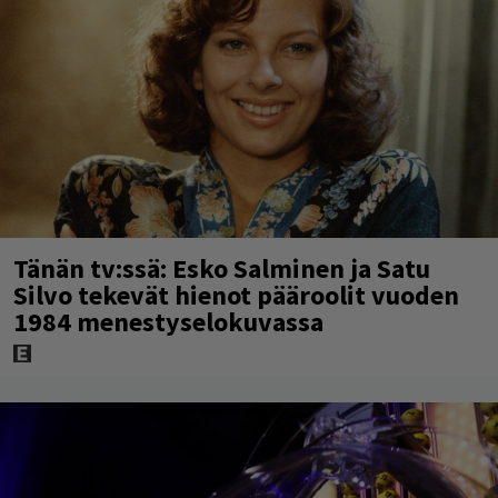
Tänän tv:ssä: Esko Salminen ja Satu
Silvo tekevät hienot pääroolit vuoden
1984 menestyselokuvassa