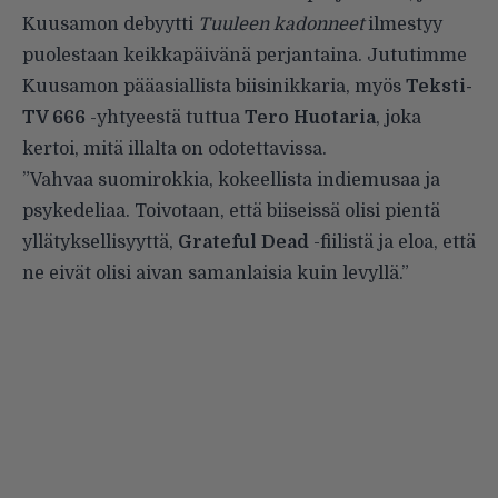
Kuusamon debyytti
Tuuleen kadonneet
ilmestyy
puolestaan keikkapäivänä perjantaina. Jututimme
Kuusamon pääasiallista biisinikkaria, myös
Teksti-
TV 666
-yhtyeestä tuttua
Tero Huotaria
, joka
kertoi, mitä illalta on odotettavissa.
”Vahvaa suomirokkia, kokeellista indiemusaa ja
psykedeliaa. Toivotaan, että biiseissä olisi pientä
yllätyksellisyyttä,
Grateful Dead
-fiilistä ja eloa, että
ne eivät olisi aivan samanlaisia kuin levyllä.”