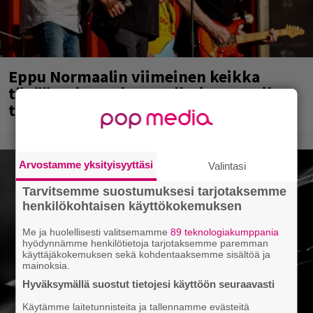
Eppu Normaalin viimeinen keikka
tänään – katso kuvagalleria torstailta
täältä
Arvostamme yksityisyyttäsi
Valintasi
Tarvitsemme suostumuksesi tarjotaksemme
henkilökohtaisen käyttökokemuksen
Me ja huolellisesti valitsemamme
89 teknologiakumppania
hyödynnämme henkilötietoja tarjotaksemme paremman
käyttäjäkokemuksen sekä kohdentaaksemme sisältöä ja
mainoksia.
Hyväksymällä suostut tietojesi käyttöön seuraavasti
Käytämme laitetunnisteita ja tallennamme evästeitä