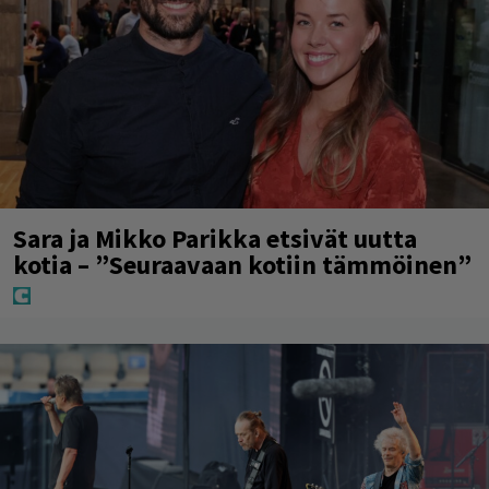
Sara ja Mikko Parikka etsivät uutta
kotia – ”Seuraavaan kotiin tämmöinen”