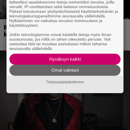
laitteellesi saadaksemme tietoja esimerkiksi sivuista, joilla
vierailit, IP-osoitteestasi sekä laitteesi ominaisuuksista.
Pääset tutustumaan yksityiskohtaisesti käyttötarkoituksiin ja
teknologiakumppaneihimme seuraavalla välilehdellä.
Hylkääminen voi vaikuttaa sivuston toimivuuteen ja
Rushin Neail Peartista ilmestyy ensi
käytettävyyteen.
kuussa dokumentti
Jotkin teknologiamme voivat käsitellä tietoja myös ilman
suostumusta, jos niillä on siihen oikeutettu peruste. Voit
vastustaa tätä tai muuttaa asetuksiasi milloin tahansa
seuraavalla välilehdellä.
Hyväksyn kaikki
Omat valintani
Tietosuojakäytäntömme