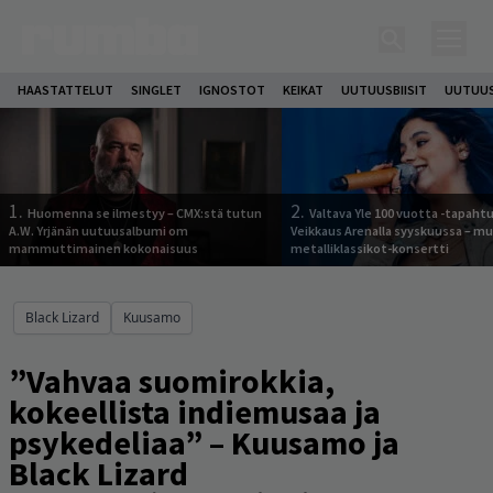
HAASTATTELUT
SINGLET
IGNOSTOT
KEIKAT
UUTUUSBIISIT
UUTUUS
1.
2.
Huomenna se ilmestyy – CMX:stä tutun
Valtava Yle 100 vuotta -tapah
A.W. Yrjänän uutuusalbumi om
Veikkaus Arenalla syyskuussa – m
mammuttimainen kokonaisuus
metalliklassikot-konsertti
Black Lizard
Kuusamo
”Vahvaa suomirokkia,
kokeellista indiemusaa ja
psykedeliaa” – Kuusamo ja
Black Lizard