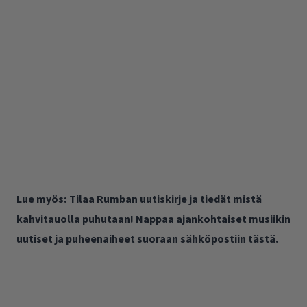
Lue myös:
Tilaa Rumban uutiskirje ja tiedät mistä
kahvitauolla puhutaan! Nappaa ajankohtaiset musiikin
uutiset ja puheenaiheet suoraan sähköpostiin tästä.