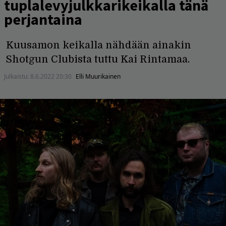
tuplalevyjulkkarikeikalla tänä
perjantaina
Kuusamon keikalla nähdään ainakin
Shotgun Clubista tuttu Kai Rintamaa.
Julkaistu:
8.6.2022 20:30
Elli Muurikainen