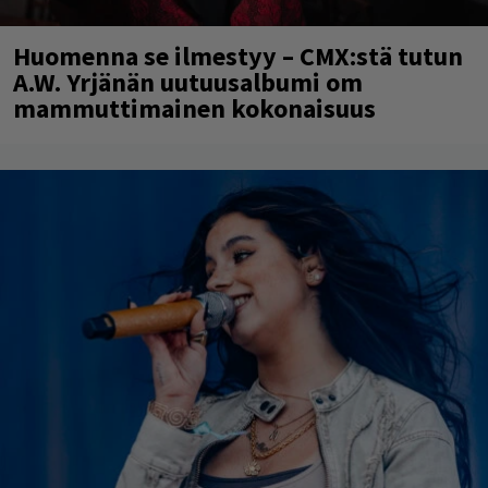
Huomenna se ilmestyy – CMX:stä tutun
A.W. Yrjänän uutuusalbumi om
mammuttimainen kokonaisuus