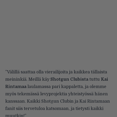
”Välillä saattaa olla vierailijoita ja kaikkea tällaista
meininkiä. Meillä käy
Shotgun Clubista
tuttu
Kai
Rintamaa
laulamassa pari kappaletta, ja olemme
myös tekemässä levyprojektia yhteistyössä hänen
kanssaan. Kaikki Shotgun Clubin ja Kai Rintamaan
fanit siis tervetuloa katsomaan, ja tietysti kaikki
muutkin!”