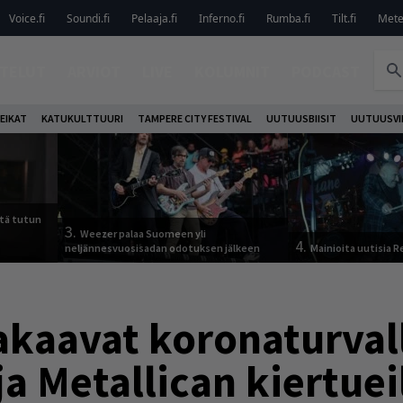
Voice.fi
Soundi.fi
Pelaaja.fi
Inferno.fi
Rumba.fi
Tilt.fi
Metel
TELUT
ARVIOT
LIVE
KOLUMNIT
PODCAST
EIKAT
KATUKULTTUURI
TAMPERE CITY FESTIVAL
UUTUUSBIISIT
UUTUUSVI
tä tutun
3.
Weezer palaa Suomeen yli
4.
neljännesvuosisadan odotuksen jälkeen
Mainioita uutisia 
takaavat koronaturval
ja Metallican kiertuei