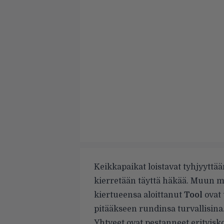
Keikkapaikat loistavat tyhjyyttä
kierretään täyttä häkää. Muun 
kiertueensa aloittanut
Tool
ovat 
pitääkseen rundinsa turvallisina
Yhtyeet ovat pestanneet erityis