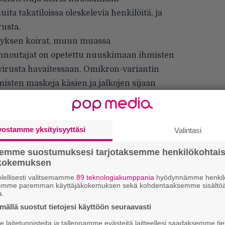
a takatiloissa oleskelevia henkilöitä, ja
rusta.
ityksen koirat, muun muassa
innoutajat on opetettu nuuskimaan ihmisten
s virusta havaitessaan. Omikron-variantin
misten maskeja käsien ja jalkojen sijaan
i.
vostamme yksityisyyttäsi
Valintasi
semme suostumuksesi tarjotaksemme henkilökohtai
ökokemuksen
lellisesti valitsemamme
89 teknologiakumppania
hyödynnämme henkilö
semme paremman käyttäjäkokemuksen sekä kohdentaaksemme sisältöä
W
a.
n
ällä suostut tietojesi käyttöön seuraavasti
Ä
laitetunnisteita ja tallennamme evästeitä laitteellesi saadaksemme tie