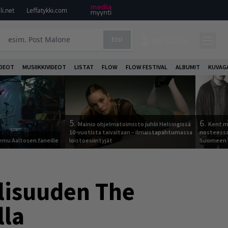
i.net
Leffatykki.com
Etsi
KIRJAUDU
DEOT
MUSIIKKIVIDEOT
LISTAT
FLOW
FLOW FESTIVAL
ALBUMIT
KUVAG
5.
6.
Mainio ohjelmatoimisto juhlii Helsingissä
Kent ma
10-vuotista taivaltaan – ilmaistapahtumassa
nosteessa
Remu Aaltosen faneille
loistoesiintyjät
Suomeen
lisuuden The
lla