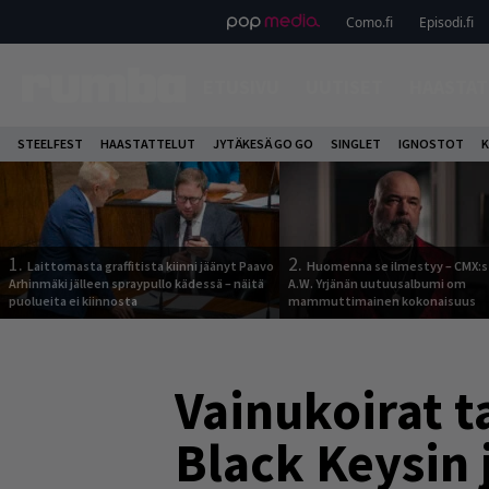
Como.fi
Episodi.fi
ETUSIVU
UUTISET
HAASTAT
STEELFEST
HAASTATTELUT
JYTÄKESÄ GO GO
SINGLET
IGNOSTOT
K
1.
2.
Laittomasta graffitista kiinni jäänyt Paavo
Huomenna se ilmestyy – CMX:s
Arhinmäki jälleen spraypullo kädessä – näitä
A.W. Yrjänän uutuusalbumi om
puolueita ei kiinnosta
mammuttimainen kokonaisuus
Vainukoirat 
Black Keysin 