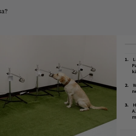
sa?
L
P
k
W
n
H
A
m