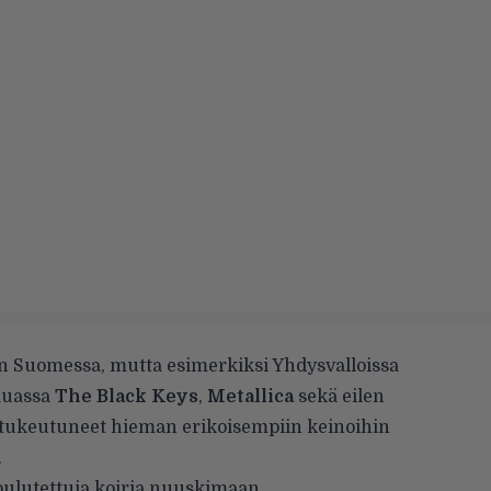
än Suomessa, mutta esimerkiksi Yhdysvalloissa
muassa
The Black Keys
,
Metallica
sekä eilen
tukeutuneet hieman erikoisempiin keinoihin
.
koulutettuja koiria nuuskimaan