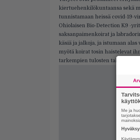
kiertuehenkilökuntaansa sekä muit
tunnistamaan heissä covid-19-vi
Ohiolaisen Bio-Detection K9 -yr
saksanpaimenkoirat ja labrador
käsiä ja jalkoja, ja istumaan ala
myötä koirat tosin haistelevat ih
tarkempien tulosten takaamiseks
Ar
Tarvit
käytt
Me ja huo
tarjotak
mainoksi
Hyväksym
Käytämme 