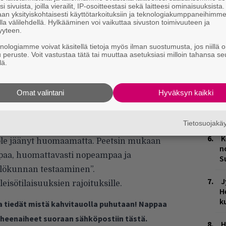
i sivuista, joilla vierailit, IP-osoitteestasi sekä laitteesi ominaisuuksista
es
an yksityiskohtaisesti käyttötarkoituksiin ja teknologiakumppaneihimm
la välilehdellä. Hylkääminen voi vaikuttaa sivuston toimivuuteen ja
L
yyteen.
P
knologiamme voivat käsitellä tietoja myös ilman suostumusta, jos niillä o
k
u peruste. Voit vastustaa tätä tai muuttaa asetuksiasi milloin tahansa se
lä.
M
Omat valintani
Hyväksyn kaikki
H
t
en John Peets kertoo Rolling Stonen
o
Tietosuojak
työskentely on sujunut tähän mennessä
K
s ole jäänyt huomaamatta. Peetsin mukaan
n
paa, huomattavasti nopeampaa ja
S
ilökunnan testaaminen”.
J
eisötilaisuuksien rajoituksille.
H
k
ja tiedät mistä kahvitauolla puhutaan! Nappaa
puheenaiheet suoraan sähköpostiin tästä.
H