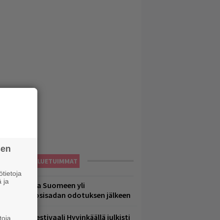
sen
LUETUIMMAT
tietoja
 ja
eezer palaa Suomeen yli
eljännesvuosisadan odotuksen jälkeen
ärimetallifestivaali Hyvinkäällä julkisti
toja