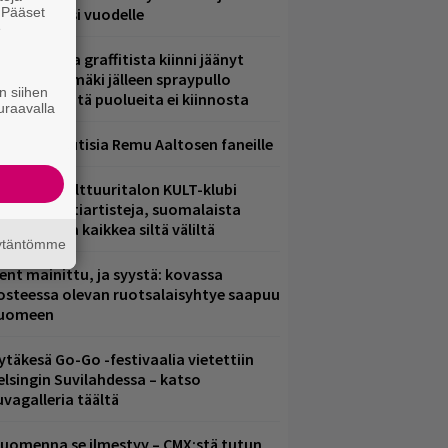
. Pääset
iintyjiä ensi vuodelle
e
aittomasta graffitista kiinni jäänyt
aavo Arhinmäki jälleen spraypullo
n siihen
ädessä – näitä puolueita ei kiinnosta
uraavalla
ainioita uutisia Remu Aaltosen faneille
elsingin Kulttuuritalon KULT-klubi
arjoaa kulttiartisteja, suomalaista
saamista ja kaikkea siltä väliltä
äytäntömme
ent mainittu, ja syystä: kovassa
osteessa olevan ruotsalaisyhtye saapuu
uomeen
ytäkesä Go-Go -festivaalia vietettiin
elsingin Suvilahdessa – katso
uvagalleria täältä
uomenna se ilmestyy – CMX:stä tutun