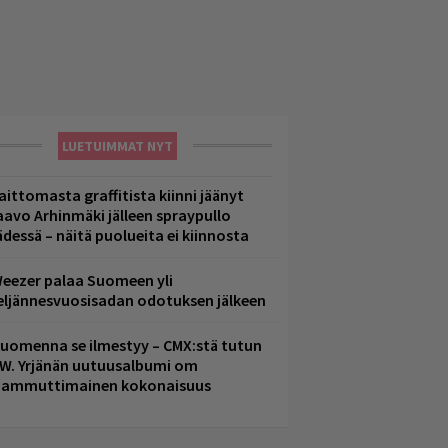
LUETUIMMAT NYT
aittomasta graffitista kiinni jäänyt
aavo Arhinmäki jälleen spraypullo
ädessä – näitä puolueita ei kiinnosta
eezer palaa Suomeen yli
eljännesvuosisadan odotuksen jälkeen
uomenna se ilmestyy – CMX:stä tutun
.W. Yrjänän uutuusalbumi om
ammuttimainen kokonaisuus