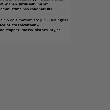
.W. Yrjänän uutuusalbumi om
ammuttimainen kokonaisuus
ainio ohjelmatoimisto juhlii Helsingissä
0-vuotista taivaltaan –
lmaistapahtumassa loistoesiintyjät