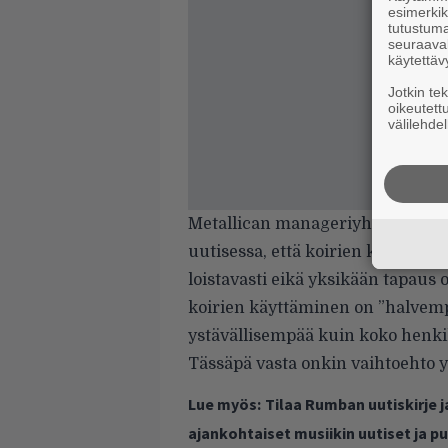
esimerkiks
tutustuma
seuraaval
käytettäv
Jotkin te
oikeutett
välilehdel
Metallican manageriyhtiö Q Prim
uutisessa
, että koirien kanssa 
loistavasti eikä yksikään tapau
koirien käyttäminen on ”halvem
ystävällisempää kuin koko henk
Tässäpä vasta onkin vaihtoehto yl
Lue myös:
Tilaa Rumban uutiskirje 
ajankohtaiset musiikin uutiset ja 