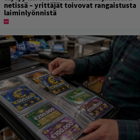
netissä – yrittäjät toivovat rangaistusta
laiminlyönnistä