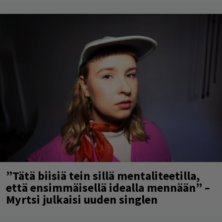
”Tätä biisiä tein sillä mentaliteetilla,
että ensimmäisellä idealla mennään” –
Myrtsi julkaisi uuden singlen