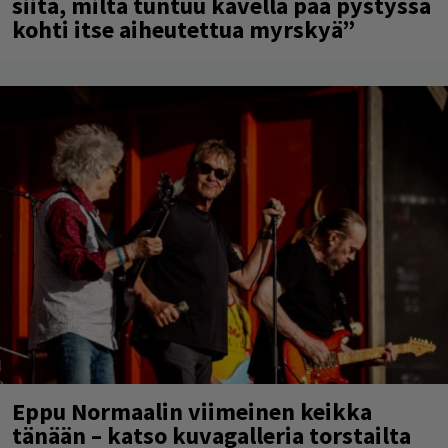
siitä, miltä tuntuu kävellä pää pystyssä
kohti itse aiheutettua myrskyä”
Eppu Normaalin viimeinen keikka
tänään – katso kuvagalleria torstailta