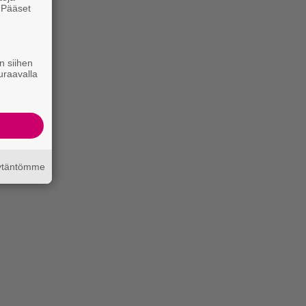
. Pääset
e
n siihen
uraavalla
äytäntömme