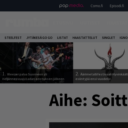
Como.fi
Episodi.fi
ETUSIVU
UUTISET
HAASTAT
STEELFEST
JYTÄKESÄ GO GO
LISTAT
HAASTATTELUT
SINGLET
IGN
1.
2.
Weezer palaa Suomeen yli
Äärimetallifestivaali Hyvinkäällä
neljännesvuosisadan odotuksen jälkeen
esiintyjiä ensi vuodelle
Aihe:
Soitt