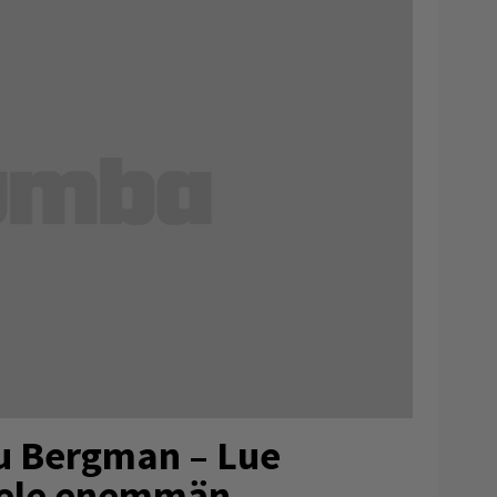
mu Bergman – Lue
ele enemmän