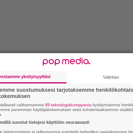
vostamme yksityisyyttäsi
Valintasi
semme suostumuksesi tarjotaksemme henkilökohtai
ökokemuksen
lellisesti valitsemamme
89 teknologiakumppania
hyödynnämme henkilö
semme paremman käyttäjäkokemuksen sekä kohdentaaksemme sisältöä
a.
ällä suostut tietojesi käyttöön seuraavasti
laitetunnisteita ja tallennamme evästeitä laitteellesi saadaksemme tie