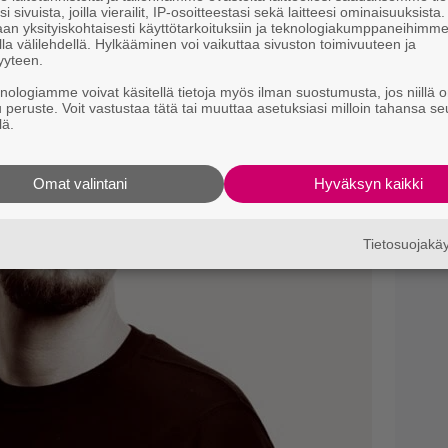
i sivuista, joilla vierailit, IP-osoitteestasi sekä laitteesi ominaisuuksista
an yksityiskohtaisesti käyttötarkoituksiin ja teknologiakumppaneihimm
la välilehdellä. Hylkääminen voi vaikuttaa sivuston toimivuuteen ja
yyteen.
knologiamme voivat käsitellä tietoja myös ilman suostumusta, jos niillä o
u peruste. Voit vastustaa tätä tai muuttaa asetuksiasi milloin tahansa se
lä.
Omat valintani
Hyväksyn kaikki
Tietosuojak