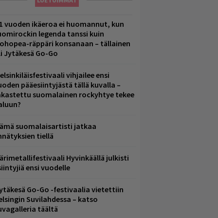
LUETUIMMAT
1 vuoden ikäeroa ei huomannut, kun
uomirockin legenda tanssi kuin
lohopea-räppäri konsanaan – tällainen
li Jytäkesä Go-Go
elsinkiläisfestivaali vihjailee ensi
uoden pääesiintyjästä tällä kuvalla –
akastettu suomalainen rockyhtye tekee
aluun?
ämä suomalaisartisti jatkaa
nnätyksien tiellä
ärimetallifestivaali Hyvinkäällä julkisti
iintyjiä ensi vuodelle
ytäkesä Go-Go -festivaalia vietettiin
elsingin Suvilahdessa – katso
uvagalleria täältä