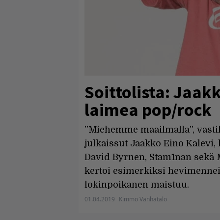
Soittolista: Jaak
laimea pop/rock
”Miehemme maailmalla”, vasti
julkaissut Jaakko Eino Kalevi,
David Byrnen, Stam1nan sekä M
kertoi esimerkiksi hevimenneis
lokinpoikanen maistuu.
01.04.2019
Kimmo Vanhatalo