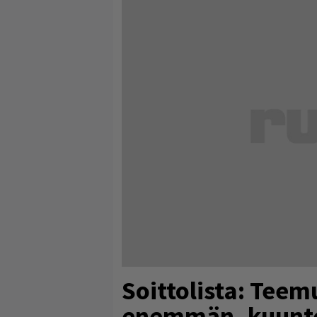
Soittolista: Tee
enemmän, kuunt