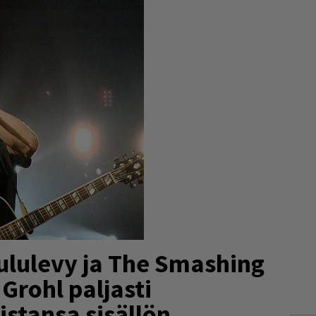
ululevy ja The Smashing
Grohl paljasti
istansa sisällön