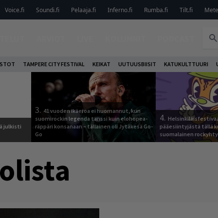
Voice.fi
Soundi.fi
Pelaaja.fi
Inferno.fi
Rumba.fi
Tilt.fi
Metel
TELUT
ARVIOT
LIVE
KOLUMNIT
PODCAST
OSTOT
TAMPERE CITY FESTIVAL
KEIKAT
UUTUUSBIISIT
KATUKULTTUURI
3.
41 vuoden ikäeroa ei huomannut, kun
4.
suomirockin legenda tanssi kuin elohopea-
Helsinkiläisfestiva
 julkisti
räppäri konsanaan – tällainen oli Jytäkesä Go-
pääesiintyjästä tällä k
Go
suomalainen rockyhty
olista