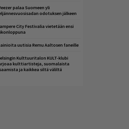
eezer palaa Suomeen yli
eljännesvuosisadan odotuksen jälkeen
ampere City Festivalia vietetään ensi
iikonloppuna
ainioita uutisia Remu Aaltosen faneille
elsingin Kulttuuritalon KULT-klubi
arjoaa kulttiartisteja, suomalaista
saamista ja kaikkea siltä väliltä