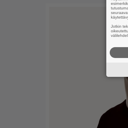
esimerkiks
tutustuma
seuraaval
käytettäv
Jotkin te
oikeutett
välilehdel