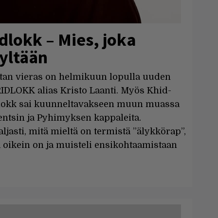
idlokk – Mies, joka
vyltään
tan vieras on helmikuun lopulla uuden
RIDLOKK alias Kristo Laanti. Myös Khid-
dlokk sai kuunneltavakseen muun muassa
Agentsin ja Pyhimyksen kappaleita.
asti, mitä mieltä on termistä ”älykkörap”,
 oikein on ja muisteli ensikohtaamistaan