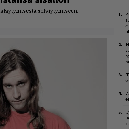
istäytymisestä selviytymiseen.
4
s
e
o
H
v
r
p
T
e
Ä
es
J
H
k