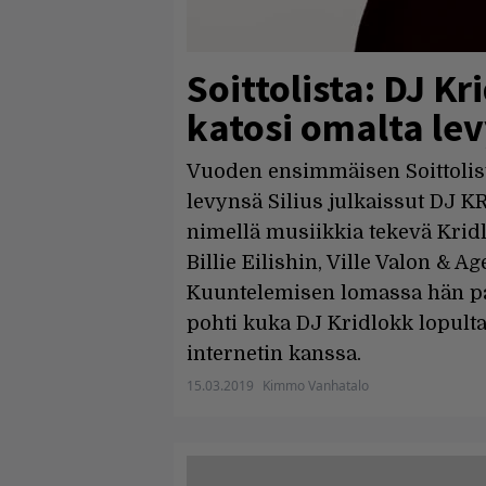
Soittolista: DJ Kr
katosi omalta le
Vuoden ensimmäisen Soittolis
levynsä Silius julkaissut DJ K
nimellä musiikkia tekevä Kri
Billie Eilishin, Ville Valon & 
Kuuntelemisen lomassa hän palj
pohti kuka DJ Kridlokk lopulta
internetin kanssa.
15.03.2019
Kimmo Vanhatalo