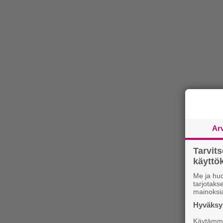
Ar
Tarvit
käytt
Me ja huo
tarjotak
mainoksi
Hyväksym
Käytämme 