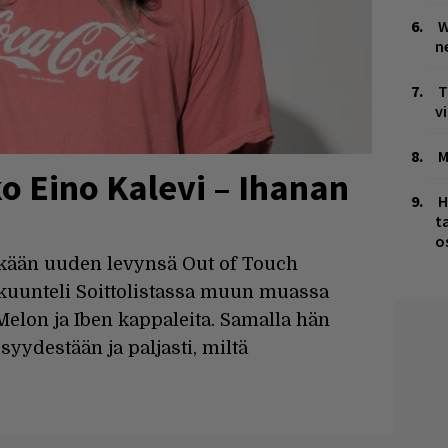
W
n
T
v
M
ko Eino Kalevi – Ihanan
H
t
o
kään uuden levynsä Out of Touch
 kuunteli Soittolistassa muun muassa
elon ja Iben kappaleita. Samalla hän
yydestään ja paljasti, miltä