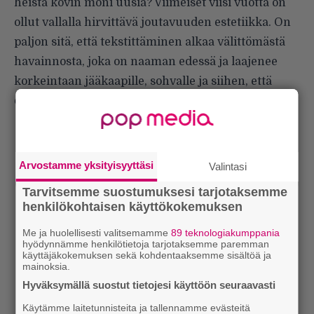
heistä kovin moni uusia? Viimeiset viisi vuotta on
ollut vallalla hirvittävä joutavuuden estetiikka. On
paljon sitä, että tekstittäminen alkaa välittömästä
havainnosta, joka on naaman edessä ja laajenee
korkeintaan jääkaapille, sohvalle ja siihen, että
ollaan menossa illalla baariin.”
Arvostamme yksityisyyttäsi
Valintasi
Tarvitsemme suostumuksesi tarjotaksemme
henkilökohtaisen käyttökokemuksen
Me ja huolellisesti valitsemamme
89 teknologiakumppania
hyödynnämme henkilötietoja tarjotaksemme paremman
käyttäjäkokemuksen sekä kohdentaaksemme sisältöä ja
mainoksia.
Hyväksymällä suostut tietojesi käyttöön seuraavasti
Käytämme laitetunnisteita ja tallennamme evästeitä