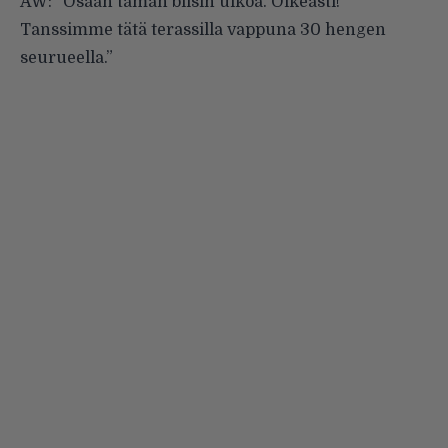
AW: ”Osaan tämän biisin ulkoa. Oikeasti!
Tanssimme tätä terassilla vappuna 30 hengen
seurueella.”