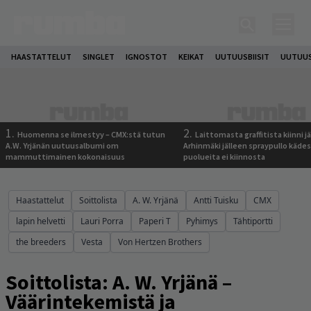
HAASTATTELUT
SINGLET
IGNOSTOT
KEIKAT
UUTUUSBIISIT
UUTUUS
1.
2.
Huomenna se ilmestyy – CMX:stä tutun
Laittomasta graffitista kiinni 
A.W. Yrjänän uutuusalbumi om
Arhinmäki jälleen spraypullo kädes
mammuttimainen kokonaisuus
puolueita ei kiinnosta
Haastattelut
Soittolista
A. W. Yrjänä
Antti Tuisku
CMX
lapin helvetti
Lauri Porra
Paperi T
Pyhimys
Tähtiportti
the breeders
Vesta
Von Hertzen Brothers
Soittolista: A. W. Yrjänä –
Väärintekemistä ja