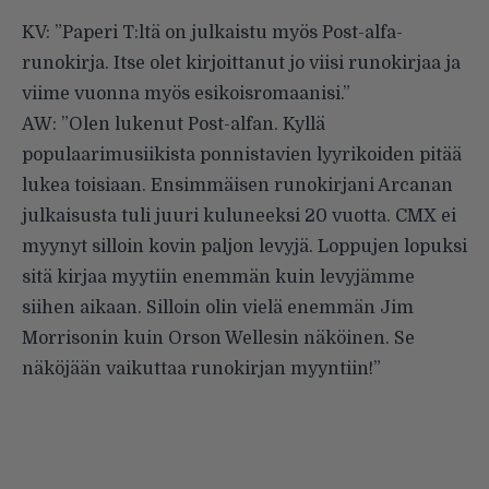
KV: ”Paperi T:ltä on julkaistu myös Post-alfa-
runokirja. Itse olet kirjoittanut jo viisi runokirjaa ja
viime vuonna myös esikoisromaanisi.”
AW: ”Olen lukenut Post-alfan. Kyllä
populaarimusiikista ponnistavien lyyrikoiden pitää
lukea toisiaan. Ensimmäisen runokirjani Arcanan
julkaisusta tuli juuri kuluneeksi 20 vuotta. CMX ei
myynyt silloin kovin paljon levyjä. Loppujen lopuksi
sitä kirjaa myytiin enemmän kuin levyjämme
siihen aikaan. Silloin olin vielä enemmän Jim
Morrisonin kuin Orson Wellesin näköinen. Se
näköjään vaikuttaa runokirjan myyntiin!”