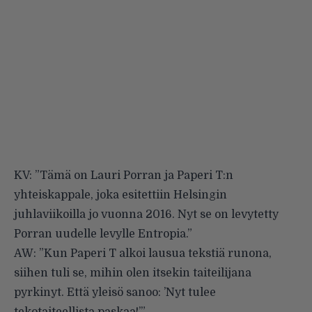
KV: ”Tämä on Lauri Porran ja Paperi T:n
yhteiskappale, joka esitettiin Helsingin
juhlaviikoilla jo vuonna 2016. Nyt se on levytetty
Porran uudelle levylle Entropia.”
AW: ”Kun Paperi T alkoi lausua tekstiä runona,
siihen tuli se, mihin olen itsekin taiteilijana
pyrkinyt. Että yleisö sanoo: ’Nyt tulee
tekotaiteellista paskaa!’.”