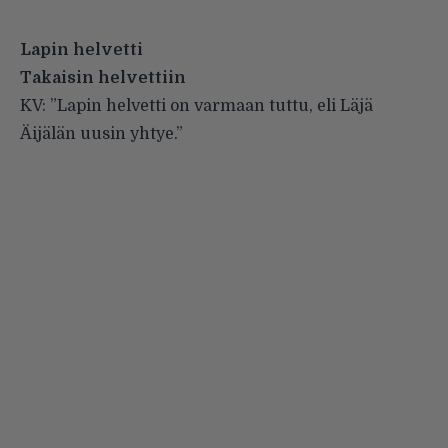
Lapin helvetti
Takaisin helvettiin
KV: ”Lapin helvetti on varmaan tuttu, eli Läjä
Äijälän uusin yhtye.”