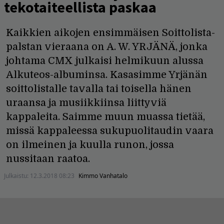
tekotaiteellista paskaa
Kaikkien aikojen ensimmäisen Soittolista-
palstan vieraana on A. W. YRJÄNÄ, jonka
johtama CMX julkaisi helmikuun alussa
Alkuteos-albuminsa. Kasasimme Yrjänän
soittolistalle tavalla tai toisella hänen
uraansa ja musiikkiinsa liittyviä
kappaleita. Saimme muun muassa tietää,
missä kappaleessa sukupuolitaudin vaara
on ilmeinen ja kuulla runon, jossa
nussitaan raatoa.
Julkaistu:
12.3.2018 08:23
Kimmo Vanhatalo