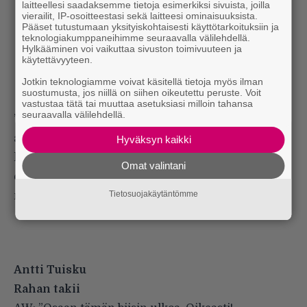
laitteellesi saadaksemme tietoja esimerkiksi sivuista, joilla
vierailit, IP-osoitteestasi sekä laitteesi ominaisuuksista.
Pääset tutustumaan yksityiskohtaisesti käyttötarkoituksiin ja
teknologiakumppaneihimme seuraavalla välilehdellä.
Hylkääminen voi vaikuttaa sivuston toimivuuteen ja
käytettävyyteen.
Jotkin teknologiamme voivat käsitellä tietoja myös ilman
suostumusta, jos niillä on siihen oikeutettu peruste. Voit
vastustaa tätä tai muuttaa asetuksiasi milloin tahansa
seuraavalla välilehdellä.
”Kuullessani sellaisia sanoituksia alan pelätä, että
a) kirjoittajan tunne-elämä on oikeasti tämän
Hyväksyn kaikki
laajuinen tai b) joku siellä tuotantoketjussa olettaa,
Omat valintani
että ihmiset eivät halua kuunnella mitään sen
Tietosuojakäytäntömme
mutkikkaampaa.”
Antti Tuisku
Rahan takii