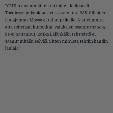
”CMX:n ensimmäinen tai toinen keikka oli
Torniossa puistokonsertissa vuonna 1985. Silloinen
laulajamme Mosse ei tullut paikalle. Ajattelimme,
että soitetaan kuitenkin, vaikka en osannut sanoja.
Se ei haitannut, koska Läjänkään teksteistä ei
saanut mitään selvää. Sitten minusta tehtiin bändin
laulaja!”