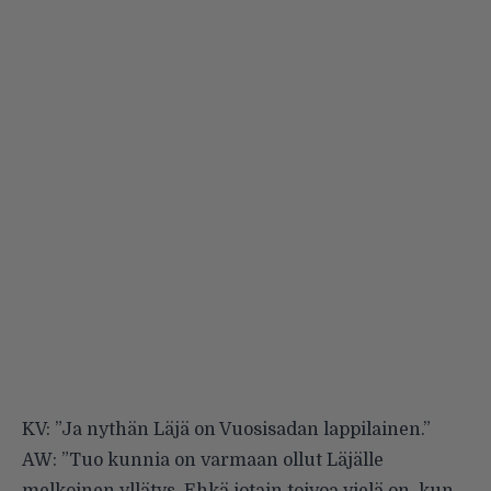
KV: ”Ja nythän Läjä on Vuosisadan lappilainen.”
AW: ”Tuo kunnia on varmaan ollut Läjälle
melkoinen yllätys. Ehkä jotain toivoa vielä on, kun