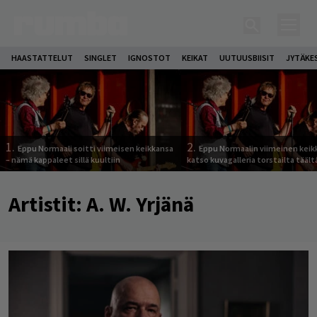
HAASTATTELUT
SINGLET
IGNOSTOT
KEIKAT
UUTUUSBIISIT
JYTÄKE
1.
2.
Eppu Normaali soitti viimeisen keikkansa
Eppu Normaalin viimeinen keik
– nämä kappaleet sillä kuultiin
katso kuvagalleria torstailta täält
Artistit:
A. W. Yrjänä