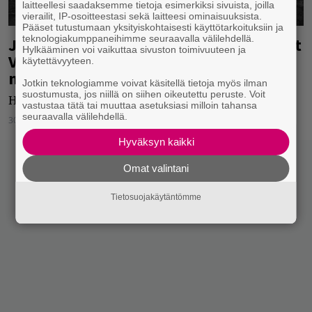
laitteellesi saadaksemme tietoja esimerkiksi sivuista, joilla
vierailit, IP-osoitteestasi sekä laitteesi ominaisuuksista.
Pääset tutustumaan yksityiskohtaisesti käyttötarkoituksiin ja
teknologiakumppaneihimme seuraavalla välilehdellä.
Jouni Hynynen ja A.W. Yrjänä esittelivät
Hylkääminen voi vaikuttaa sivuston toimivuuteen ja
Vain elämää -jaksossa hieman erilaista
käytettävyyteen.
menoa: ”Lähetään vittu vetää”
Jotkin teknologiamme voivat käsitellä tietoja myös ilman
suostumusta, jos niillä on siihen oikeutettu peruste. Voit
Hieman erikoisempaa menoa näiltä herrasmiehiltä.
vastustaa tätä tai muuttaa asetuksiasi milloin tahansa
seuraavalla välilehdellä.
30.10.2023
Jarkko Fräntilä
Hyväksyn kaikki
Omat valintani
Tietosuojakäytäntömme