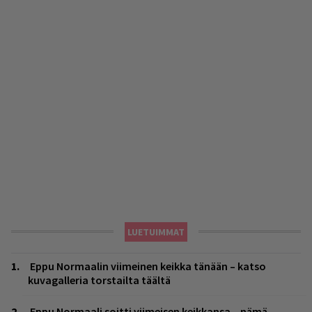
LUETUIMMAT
Eppu Normaalin viimeinen keikka tänään – katso
kuvagalleria torstailta täältä
Eppu Normaali soitti viimeisen keikkansa – nämä