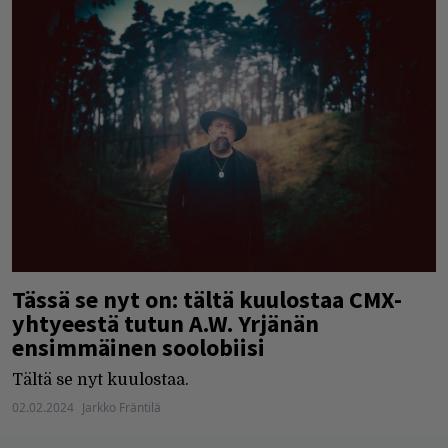
Tässä se nyt on: tältä kuulostaa CMX-
yhtyeestä tutun A.W. Yrjänän
ensimmäinen soolobiisi
Tältä se nyt kuulostaa.
02.02.2024
Jarkko Fräntilä