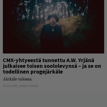
CMX-yhtyeestä tunnettu A.W. Yrjänä
julkaisee toisen soololevynsä – ja se on
todellinen progejärkäle
Järkäle tulossa.
25.03.2026
Jarkko Fräntilä