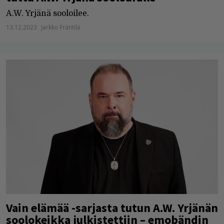
A.W. Yrjänä sooloilee.
13.12.2023
Jarkko Fräntilä
Vain elämää -sarjasta tutun A.W. Yrjänän
soolokeikka julkistettiin – emobändin