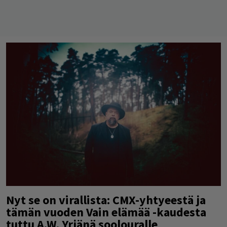
Nyt se on virallista: CMX-yhtyeestä ja
tämän vuoden Vain elämää -kaudesta
tuttu A.W. Yrjänä soolouralle