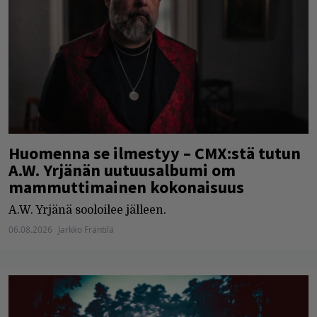
Huomenna se ilmestyy – CMX:stä tutun
A.W. Yrjänän uutuusalbumi om
mammuttimainen kokonaisuus
A.W. Yrjänä sooloilee jälleen.
06.08.2026
Jarkko Fräntilä