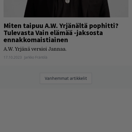
Miten taipuu A.W. Yrjänältä pophitti?
Tulevasta Vain elämää -jaksosta
ennakkomaistiainen
A.W. Yrjänä versioi Jannaa.
17.10.2023
Jarkko Fräntilä
Artikkelien
Vanhemmat artikkelit
selaus