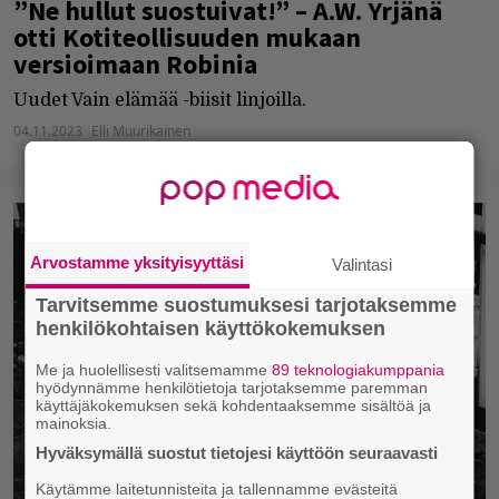
”Ne hullut suostuivat!” – A.W. Yrjänä
otti Kotiteollisuuden mukaan
versioimaan Robinia
Uudet Vain elämää -biisit linjoilla.
04.11.2023
Elli Muurikainen
Arvostamme yksityisyyttäsi
Valintasi
Tarvitsemme suostumuksesi tarjotaksemme
henkilökohtaisen käyttökokemuksen
Me ja huolellisesti valitsemamme
89 teknologiakumppania
hyödynnämme henkilötietoja tarjotaksemme paremman
käyttäjäkokemuksen sekä kohdentaaksemme sisältöä ja
mainoksia.
Hyväksymällä suostut tietojesi käyttöön seuraavasti
Käytämme laitetunnisteita ja tallennamme evästeitä