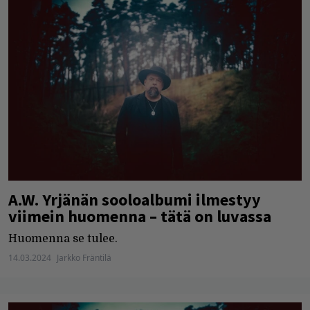
A.W. Yrjänän sooloalbumi ilmestyy
viimein huomenna – tätä on luvassa
Huomenna se tulee.
14.03.2024
Jarkko Fräntilä