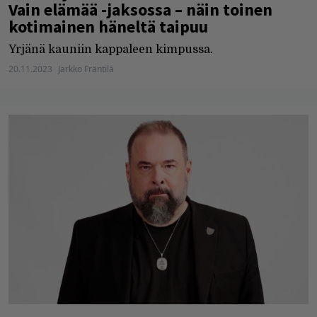
Vain elämää -jaksossa – näin toinen
kotimainen häneltä taipuu
Yrjänä kauniin kappaleen kimpussa.
20.11.2023
Jarkko Fräntilä