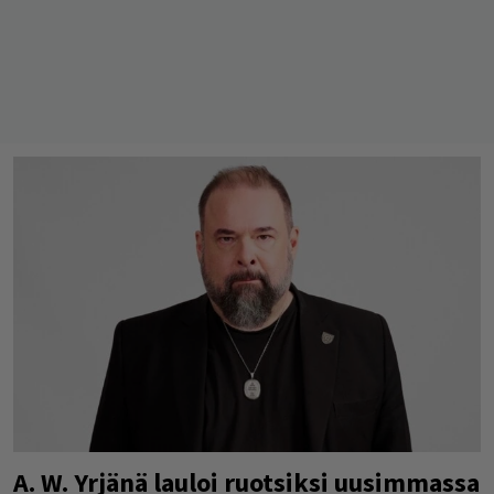
A. W. Yrjänä lauloi ruotsiksi uusimmassa