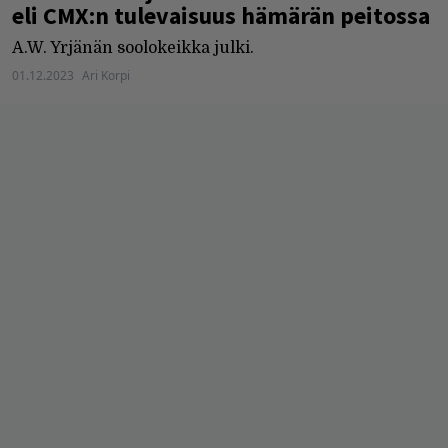
eli CMX:n tulevaisuus hämärän peitossa
A.W. Yrjänän soolokeikka julki.
01.12.2023
Ari Korpi