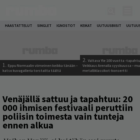
HAASTATTELUT
SINGLET
IGNOSTOT
KEIKAT
UUTUUSBIISIT
UUTUUS
2.
Valtava Yle 100 vuotta -tapah
1.
Eppu Normaalin viimeinen keikka tänään –
Veikkaus Arenalla syyskuussa – m
katso kuvagalleria torstailta täältä
metalliklassikot-konsertti
Venäjällä sattuu ja tapahtuu: 20
000 ihmisen festivaali peruttiin
poliisin toimesta vain tunteja
ennen alkua