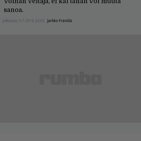
Voihan Venäjä, ei kai tähän voi muuta
sanoa.
Julkaistu:
5.7.2016 22:02
Jarkko Fräntilä