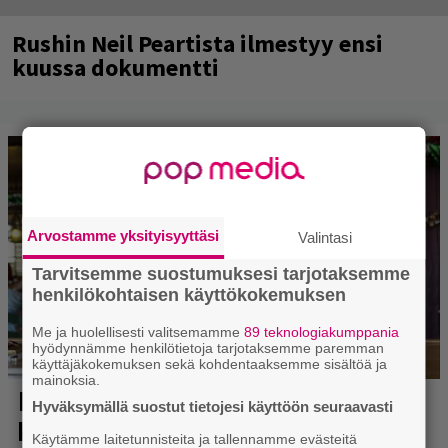
Rushin Neil Peartista ilmestyy ensi
kuussa dokumentti
Arvostamme yksityisyyttäsi
Valintasi
Tarvitsemme suostumuksesi tarjotaksemme
henkilökohtaisen käyttökokemuksen
Me ja huolellisesti valitsemamme
89 teknologiakumppania
hyödynnämme henkilötietoja tarjotaksemme paremman
käyttäjäkokemuksen sekä kohdentaaksemme sisältöä ja
mainoksia.
Hyväksymällä suostut tietojesi käyttöön seuraavasti
Käytämme laitetunnisteita ja tallennamme evästeitä