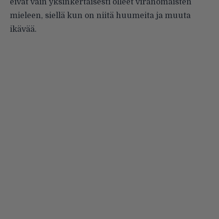
eivät vain yksinkertaisesti olleet viranomaisten
mieleen
, siellä kun on niitä huumeita ja muuta
ikävää.