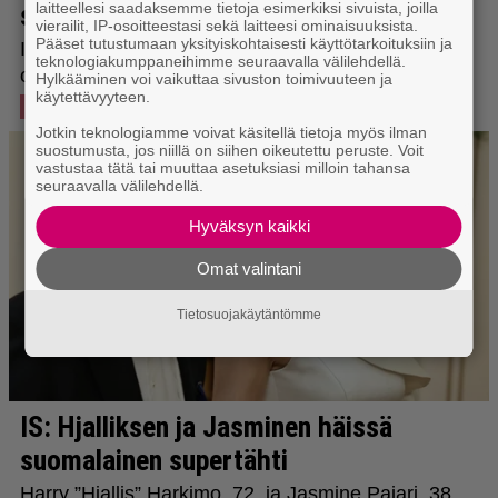
laitteellesi saadaksemme tietoja esimerkiksi sivuista, joilla
vierailit, IP-osoitteestasi sekä laitteesi ominaisuuksista.
Pääset tutustumaan yksityiskohtaisesti käyttötarkoituksiin ja
teknologiakumppaneihimme seuraavalla välilehdellä.
Hylkääminen voi vaikuttaa sivuston toimivuuteen ja
käytettävyyteen.
Jotkin teknologiamme voivat käsitellä tietoja myös ilman
suostumusta, jos niillä on siihen oikeutettu peruste. Voit
vastustaa tätä tai muuttaa asetuksiasi milloin tahansa
seuraavalla välilehdellä.
Hyväksyn kaikki
Omat valintani
Tietosuojakäytäntömme