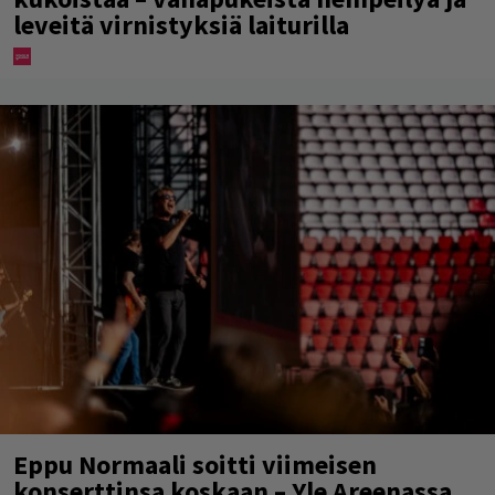
leveitä virnistyksiä laiturilla
Eppu Normaali soitti viimeisen
konserttinsa koskaan – Yle Areenassa