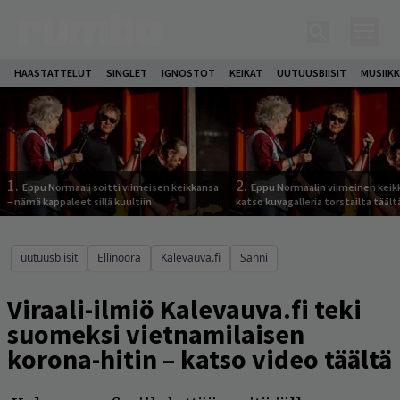
HAASTATTELUT
SINGLET
IGNOSTOT
KEIKAT
UUTUUSBIISIT
MUSIIKK
1.
2.
Eppu Normaali soitti viimeisen keikkansa
Eppu Normaalin viimeinen keik
– nämä kappaleet sillä kuultiin
katso kuvagalleria torstailta täält
uutuusbiisit
Ellinoora
Kalevauva.fi
Sanni
Viraali-ilmiö Kalevauva.fi teki
suomeksi vietnamilaisen
korona-hitin – katso video täältä