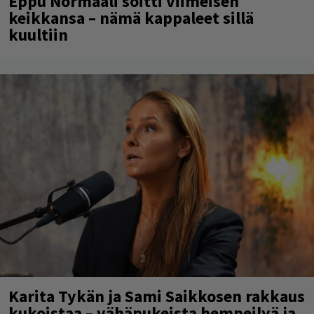
Eppu Normaali soitti viimeisen
keikkansa – nämä kappaleet sillä
kuultiin
Karita Tykän ja Sami Saikkosen rakkaus
kukoistaa – vähäpukeista hempeilyä ja