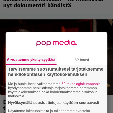
nyt dokumentti bändistä
Arvostamme yksityisyyttäsi
Valintasi
Tarvitsemme suostumuksesi tarjotaksemme
henkilökohtaisen käyttökokemuksen
Me ja huolellisesti valitsemamme
89 teknologiakumppania
hyödynnämme henkilötietoja tarjotaksemme paremman
käyttäjäkokemuksen sekä kohdentaaksemme sisältöä ja
mainoksia.
Eppu Normaalin viimeinen keikka
Hyväksymällä suostut tietojesi käyttöön seuraavasti
tänään – katso kuvagalleria torstailta
Käytämme laitetunnisteita ja tallennamme evästeitä