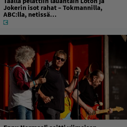
Täällä pelattiin lauantain Loton ja
Jokerin isot rahat – Tokmannilla,
ABC:lla, netissä…