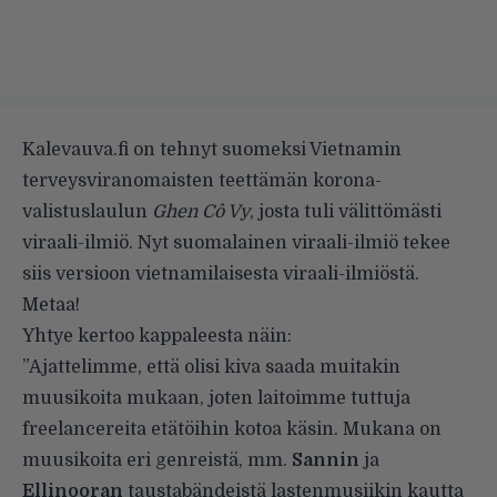
Kalevauva.fi on tehnyt suomeksi Vietnamin
terveysviranomaisten teettämän korona-
valistuslaulun
Ghen Cô Vy
, josta tuli välittömästi
viraali-ilmiö. Nyt suomalainen viraali-ilmiö tekee
siis versioon vietnamilaisesta viraali-ilmiöstä.
Metaa!
Yhtye kertoo kappaleesta näin:
”Ajattelimme, että olisi kiva saada muitakin
muusikoita mukaan, joten laitoimme tuttuja
freelancereita etätöihin kotoa käsin. Mukana on
muusikoita eri genreistä, mm.
Sannin
ja
Ellinooran
taustabändeistä lastenmusiikin kautta