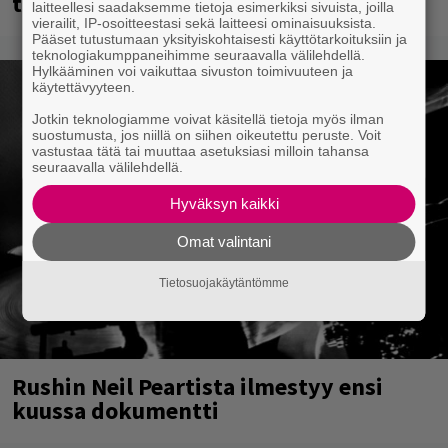
täältä
laitteellesi saadaksemme tietoja esimerkiksi sivuista, joilla
vierailit, IP-osoitteestasi sekä laitteesi ominaisuuksista.
Pääset tutustumaan yksityiskohtaisesti käyttötarkoituksiin ja
teknologiakumppaneihimme seuraavalla välilehdellä.
Hylkääminen voi vaikuttaa sivuston toimivuuteen ja
käytettävyyteen.
Jotkin teknologiamme voivat käsitellä tietoja myös ilman
suostumusta, jos niillä on siihen oikeutettu peruste. Voit
vastustaa tätä tai muuttaa asetuksiasi milloin tahansa
seuraavalla välilehdellä.
Hyväksyn kaikki
Omat valintani
Tietosuojakäytäntömme
Rushin Neil Peartista ilmestyy ensi
kuussa dokumentti