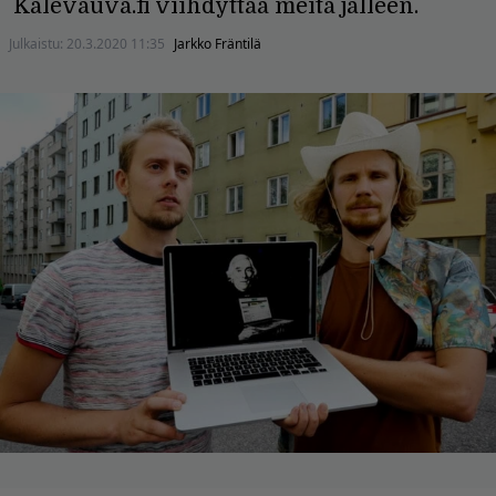
Kalevauva.fi viihdyttää meitä jälleen.
Julkaistu:
20.3.2020 11:35
Jarkko Fräntilä