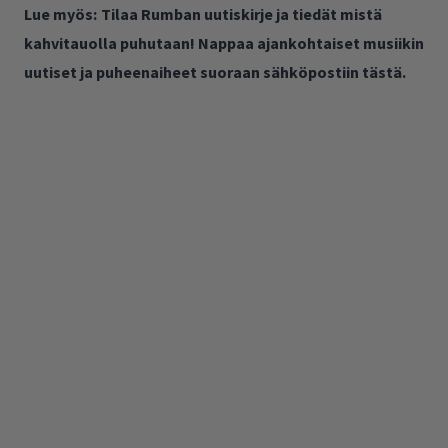
Lue myös:
Tilaa Rumban uutiskirje ja tiedät mistä
kahvitauolla puhutaan! Nappaa ajankohtaiset musiikin
uutiset ja puheenaiheet suoraan sähköpostiin tästä.