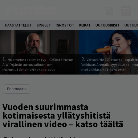
HAASTATTELUT
SINGLET
IGNOSTOT
KEIKAT
UUTUUSBIISIT
UUTUUS
1.
2.
Huomenna se ilmestyy – CMX:stä tutun
Valtava Yle 100 vuotta -tapah
A.W. Yrjänän uutuusalbumi om
Veikkaus Arenalla syyskuussa – m
mammuttimainen kokonaisuus
metalliklassikot-konsertti
Pehmoaino
Vuoden suurimmasta
kotimaisesta yllätyshitistä
virallinen video – katso täältä