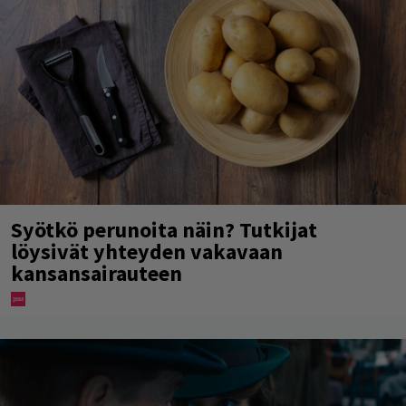
Syötkö perunoita näin? Tutkijat
löysivät yhteyden vakavaan
kansansairauteen