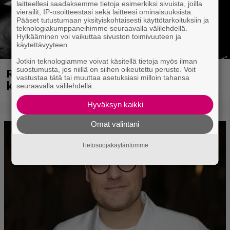
laitteellesi saadaksemme tietoja esimerkiksi sivuista, joilla
vierailit, IP-osoitteestasi sekä laitteesi ominaisuuksista.
Pääset tutustumaan yksityiskohtaisesti käyttötarkoituksiin ja
teknologiakumppaneihimme seuraavalla välilehdellä.
Hylkääminen voi vaikuttaa sivuston toimivuuteen ja
käytettävyyteen.
Jotkin teknologiamme voivat käsitellä tietoja myös ilman
suostumusta, jos niillä on siihen oikeutettu peruste. Voit
Rushin Neail Peartista ilmestyy ensi
vastustaa tätä tai muuttaa asetuksiasi milloin tahansa
kuussa dokumentti
seuraavalla välilehdellä.
Hyväksyn kaikki
Omat valintani
Tietosuojakäytäntömme