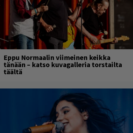
Eppu Normaalin viimeinen keikka
tänään – katso kuvagalleria torstailta
täältä