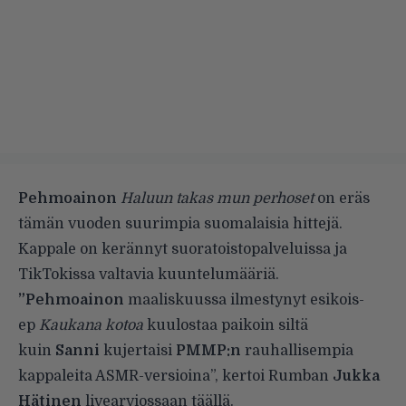
Pehmoainon
Haluun takas mun perhoset
on eräs
tämän vuoden suurimpia suomalaisia hittejä.
Kappale on kerännyt suoratoistopalveluissa ja
TikTokissa valtavia kuuntelumääriä.
”Pehmoainon
maaliskuussa ilmestynyt esikois-
ep
Kaukana kotoa
kuulostaa paikoin siltä
kuin
Sanni
kujertaisi
PMMP:n
rauhallisempia
kappaleita ASMR-versioina”, kertoi Rumban
Jukka
Hätinen
livearviossaan
täällä
.