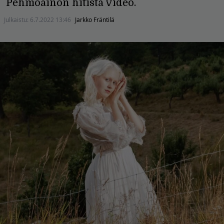
Pehmoainon hitistä video.
Julkaistu:
6.7.2022 13:46
Jarkko Fräntilä