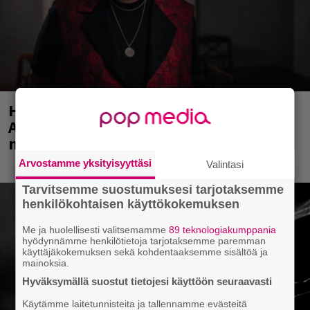
Huomenna se ilmestyy – CMX:stä tutun
A.W. Yrjänän uutuusalbumi om
mammuttimainen kokonaisuus
Arvostamme yksityisyyttäsi
Valintasi
Tarvitsemme suostumuksesi tarjotaksemme
henkilökohtaisen käyttökokemuksen
Me ja huolellisesti valitsemamme
89 teknologiakumppania
hyödynnämme henkilötietoja tarjotaksemme paremman
käyttäjäkokemuksen sekä kohdentaaksemme sisältöä ja
mainoksia.
Hyväksymällä suostut tietojesi käyttöön seuraavasti
Käytämme laitetunnisteita ja tallennamme evästeitä