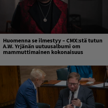
Huomenna se ilmestyy – CMX:stä tutun
A.W. Yrjänän uutuusalbumi om
mammuttimainen kokonaisuus