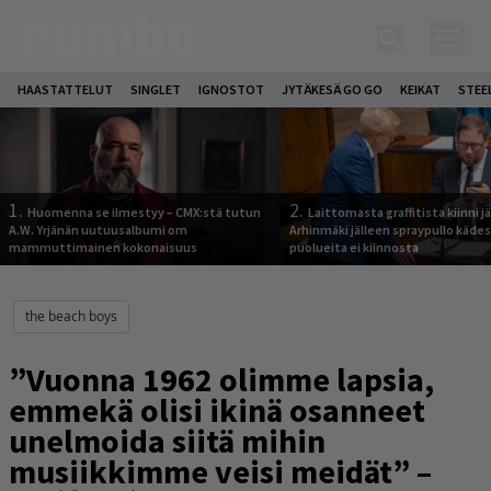
HAASTATTELUT
SINGLET
IGNOSTOT
JYTÄKESÄ GO GO
KEIKAT
STEE
1.
2.
Huomenna se ilmestyy – CMX:stä tutun
Laittomasta graffitista kiinni 
A.W. Yrjänän uutuusalbumi om
Arhinmäki jälleen spraypullo kädes
mammuttimainen kokonaisuus
puolueita ei kiinnosta
the beach boys
”Vuonna 1962 olimme lapsia,
emmekä olisi ikinä osanneet
unelmoida siitä mihin
musiikkimme veisi meidät” –