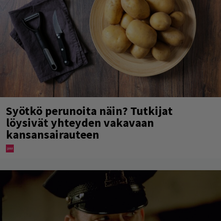
Syötkö perunoita näin? Tutkijat
löysivät yhteyden vakavaan
kansansairauteen