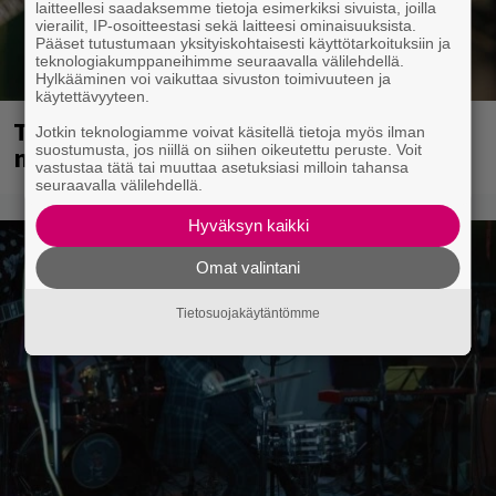
laitteellesi saadaksemme tietoja esimerkiksi sivuista, joilla
vierailit, IP-osoitteestasi sekä laitteesi ominaisuuksista.
Pääset tutustumaan yksityiskohtaisesti käyttötarkoituksiin ja
teknologiakumppaneihimme seuraavalla välilehdellä.
Hylkääminen voi vaikuttaa sivuston toimivuuteen ja
käytettävyyteen.
Tampereella sunnuntaina superpäivä –
Jotkin teknologiamme voivat käsitellä tietoja myös ilman
nämä artistit mukana
suostumusta, jos niillä on siihen oikeutettu peruste. Voit
vastustaa tätä tai muuttaa asetuksiasi milloin tahansa
seuraavalla välilehdellä.
Hyväksyn kaikki
Omat valintani
Tietosuojakäytäntömme