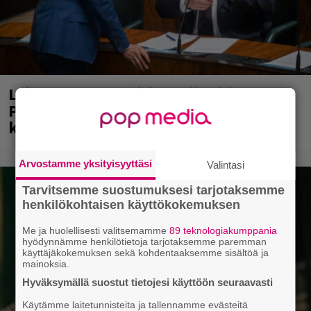
Laittomasta graffitista kiinni jäänyt
Paavo Arhinmäki jälleen spraypullo
kädessä – näitä puolueita ei kiinnosta
Arvostamme yksityisyyttäsi
Valintasi
Tarvitsemme suostumuksesi tarjotaksemme
henkilökohtaisen käyttökokemuksen
Me ja huolellisesti valitsemamme
89 teknologiakumppania
hyödynnämme henkilötietoja tarjotaksemme paremman
käyttäjäkokemuksen sekä kohdentaaksemme sisältöä ja
mainoksia.
Hyväksymällä suostut tietojesi käyttöön seuraavasti
Käytämme laitetunnisteita ja tallennamme evästeitä