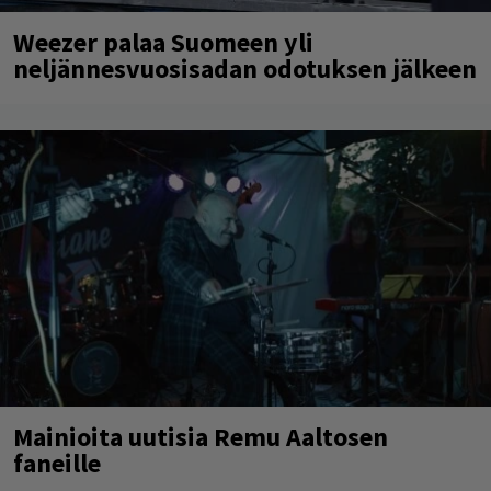
Weezer palaa Suomeen yli
neljännesvuosisadan odotuksen jälkeen
Mainioita uutisia Remu Aaltosen
faneille