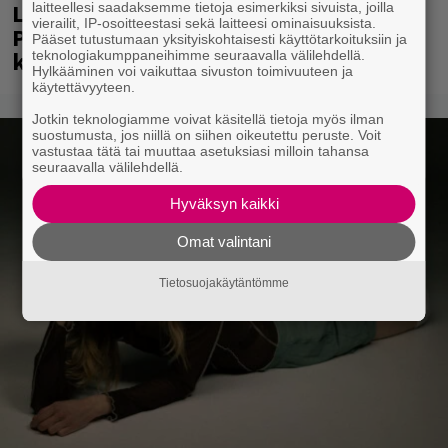
Laittomasta graffitista kiinni jäänyt
laitteellesi saadaksemme tietoja esimerkiksi sivuista, joilla
vierailit, IP-osoitteestasi sekä laitteesi ominaisuuksista.
Paavo Arhinmäki jälleen spraypullo
Pääset tutustumaan yksityiskohtaisesti käyttötarkoituksiin ja
kädessä – näitä puolueita ei kiinnosta
teknologiakumppaneihimme seuraavalla välilehdellä.
Hylkääminen voi vaikuttaa sivuston toimivuuteen ja
käytettävyyteen.
Jotkin teknologiamme voivat käsitellä tietoja myös ilman
suostumusta, jos niillä on siihen oikeutettu peruste. Voit
vastustaa tätä tai muuttaa asetuksiasi milloin tahansa
seuraavalla välilehdellä.
Hyväksyn kaikki
Omat valintani
Tietosuojakäytäntömme