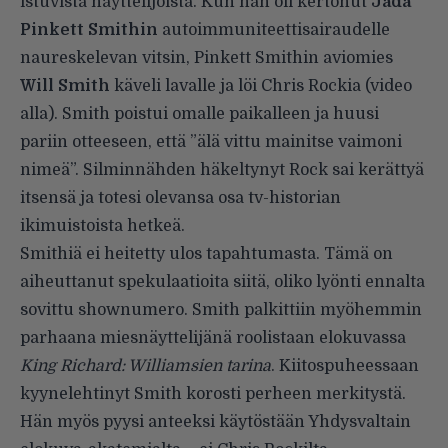
istuvista näyttelijöistä. Kun hän oli kertonut
Jada
Pinkett Smithin
autoimmuniteettisairaudelle
naureskelevan vitsin, Pinkett Smithin aviomies
Will Smith
käveli lavalle ja löi Chris Rockia (video
alla). Smith poistui omalle paikalleen ja huusi
pariin otteeseen, että ”älä vittu mainitse vaimoni
nimeä”. Silminnähden häkeltynyt Rock sai kerättyä
itsensä ja totesi olevansa osa tv-historian
ikimuistoista hetkeä.
Smithiä ei heitetty ulos tapahtumasta. Tämä on
aiheuttanut spekulaatioita siitä, oliko lyönti ennalta
sovittu shownumero. Smith palkittiin myöhemmin
parhaana miesnäyttelijänä roolistaan elokuvassa
King Richard: Williamsien tarina
. Kiitospuheessaan
kyynelehtinyt Smith korosti perheen merkitystä.
Hän myös pyysi anteeksi käytöstään Yhdysvaltain