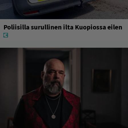
Poliisilla surullinen ilta Kuopiossa eilen