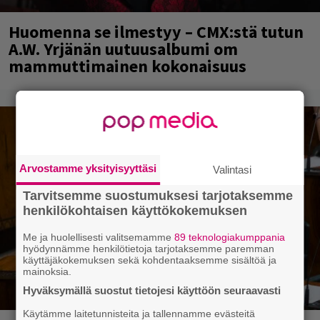
Huomenna se ilmestyy – CMX:stä tutun
A.W. Yrjänän uutuusalbumi om
mammuttimainen kokonaisuus
Arvostamme yksityisyyttäsi
Valintasi
Tarvitsemme suostumuksesi tarjotaksemme
henkilökohtaisen käyttökokemuksen
Me ja huolellisesti valitsemamme
89 teknologiakumppania
hyödynnämme henkilötietoja tarjotaksemme paremman
käyttäjäkokemuksen sekä kohdentaaksemme sisältöä ja
mainoksia.
Hyväksymällä suostut tietojesi käyttöön seuraavasti
Käytämme laitetunnisteita ja tallennamme evästeitä