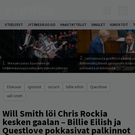
STEELFEST
JYTÄKESÄ GO GO
HAASTATTELUT
SINGLET
IGNOSTOT
T
2.
Laittomasta graffitista kiinni 
1.
Weezer palaa Suomeen yli
Arhinmäki jälleen spraypullo kädes
neljännesvuosisadan odotuksen jälkeen
puolueita ei kiinnosta
Elokuvat
ignostot
oscarit
billie eilish
Questlove
will smith
Will Smith löi Chris Rockia
kesken gaalan – Billie Eilish ja
Questlove pokkasivat palkinnot