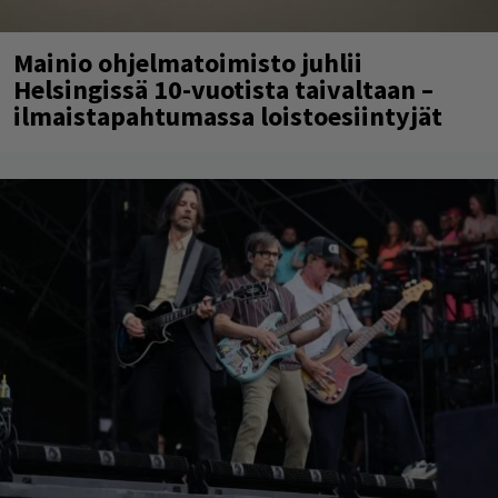
Mainio ohjelmatoimisto juhlii
Helsingissä 10-vuotista taivaltaan –
ilmaistapahtumassa loistoesiintyjät