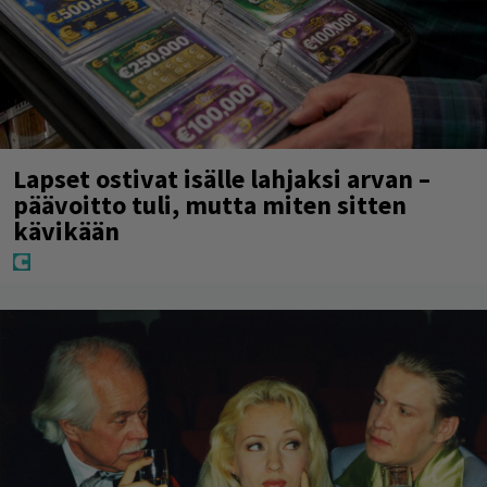
Lapset ostivat isälle lahjaksi arvan –
päävoitto tuli, mutta miten sitten
kävikään