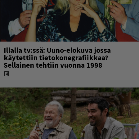
Illalla tv:ssä: Uuno-elokuva jossa
käytettiin tietokonegrafiikkaa?
Sellainen tehtiin vuonna 1998