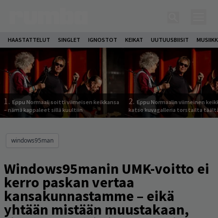
HAASTATTELUT
SINGLET
IGNOSTOT
KEIKAT
UUTUUSBIISIT
MUSIIKK
1.
2.
Eppu Normaali soitti viimeisen keikkansa
Eppu Normaalin viimeinen keik
– nämä kappaleet sillä kuultiin
katso kuvagalleria torstailta täält
windows95man
Windows95manin UMK-voitto ei
kerro paskan vertaa
kansakunnastamme – eikä
yhtään mistään muustakaan,