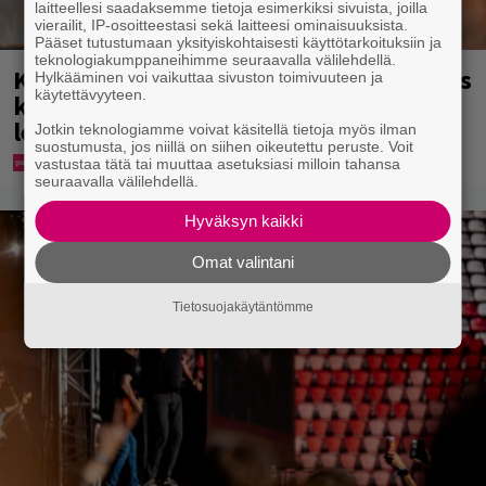
laitteellesi saadaksemme tietoja esimerkiksi sivuista, joilla
vierailit, IP-osoitteestasi sekä laitteesi ominaisuuksista.
Pääset tutustumaan yksityiskohtaisesti käyttötarkoituksiin ja
teknologiakumppaneihimme seuraavalla välilehdellä.
Karita Tykän ja Sami Saikkosen rakkaus
Hylkääminen voi vaikuttaa sivuston toimivuuteen ja
käytettävyyteen.
kukoistaa – vähäpukeista hempeilyä ja
leveitä virnistyksiä laiturilla
Jotkin teknologiamme voivat käsitellä tietoja myös ilman
suostumusta, jos niillä on siihen oikeutettu peruste. Voit
vastustaa tätä tai muuttaa asetuksiasi milloin tahansa
seuraavalla välilehdellä.
Hyväksyn kaikki
Omat valintani
Tietosuojakäytäntömme