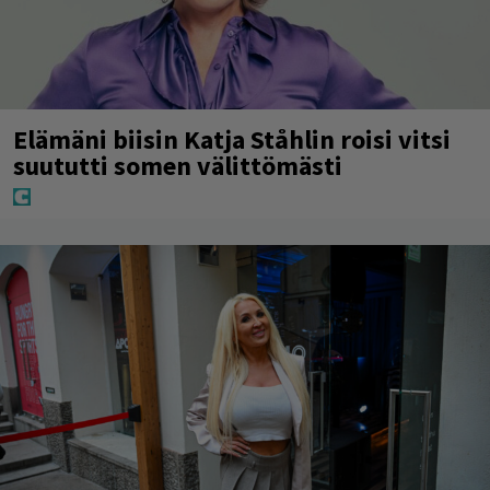
Elämäni biisin Katja Ståhlin roisi vitsi
suututti somen välittömästi