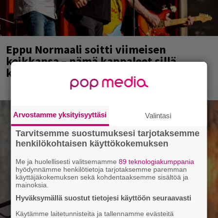
Eppu Normaali soitti viimeisen
keikkansa – nämä kappaleet sillä
kuultiin
Arvostamme yksityisyyttäsi
Valintasi
Tarvitsemme suostumuksesi tarjotaksemme
henkilökohtaisen käyttökokemuksen
Me ja huolellisesti valitsemamme
89 teknologiakumppania
hyödynnämme henkilötietoja tarjotaksemme paremman
käyttäjäkokemuksen sekä kohdentaaksemme sisältöä ja
mainoksia.
Hyväksymällä suostut tietojesi käyttöön seuraavasti
Käytämme laitetunnisteita ja tallennamme evästeitä