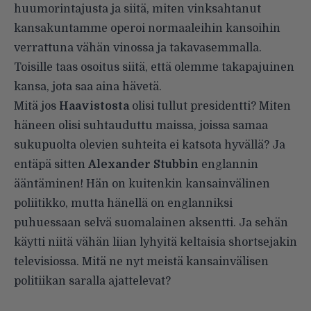
huumorintajusta ja siitä, miten vinksahtanut
kansakuntamme operoi normaaleihin kansoihin
verrattuna vähän vinossa ja takavasemmalla.
Toisille taas osoitus siitä, että olemme takapajuinen
kansa, jota saa aina hävetä.
Mitä jos
Haavistosta
olisi tullut presidentti? Miten
häneen olisi suhtauduttu maissa, joissa samaa
sukupuolta olevien suhteita ei katsota hyvällä? Ja
entäpä sitten
Alexander Stubbin
englannin
ääntäminen! Hän on kuitenkin kansainvälinen
poliitikko, mutta hänellä on englanniksi
puhuessaan selvä suomalainen aksentti. Ja sehän
käytti niitä vähän liian lyhyitä keltaisia shortsejakin
televisiossa. Mitä ne nyt meistä kansainvälisen
politiikan saralla ajattelevat?