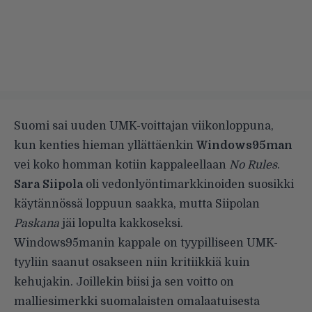
Suomi sai uuden UMK-voittajan viikonloppuna,
kun kenties hieman yllättäenkin
Windows95man
vei koko homman kotiin kappaleellaan
No Rules
.
Sara Siipola
oli vedonlyöntimarkkinoiden suosikki
käytännössä loppuun saakka, mutta Siipolan
Paskana
jäi lopulta kakkoseksi.
Windows95manin kappale on tyypilliseen UMK-
tyyliin saanut osakseen niin kritiikkiä kuin
kehujakin. Joillekin biisi ja sen voitto on
malliesimerkki suomalaisten omalaatuisesta