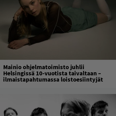
Mainio ohjelmatoimisto juhlii
Helsingissä 10-vuotista taivaltaan –
ilmaistapahtumassa loistoesiintyjät