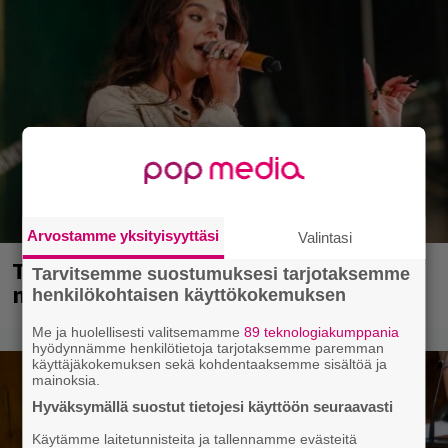
Arvostamme yksityisyyttäsi
Valintasi
Tampereella sunnuntaina superpäivä –
Tarvitsemme suostumuksesi tarjotaksemme
nämä artistit mukana
henkilökohtaisen käyttökokemuksen
Me ja huolellisesti valitsemamme
89 teknologiakumppania
hyödynnämme henkilötietoja tarjotaksemme paremman
käyttäjäkokemuksen sekä kohdentaaksemme sisältöä ja
mainoksia.
Hyväksymällä suostut tietojesi käyttöön seuraavasti
Käytämme laitetunnisteita ja tallennamme evästeitä