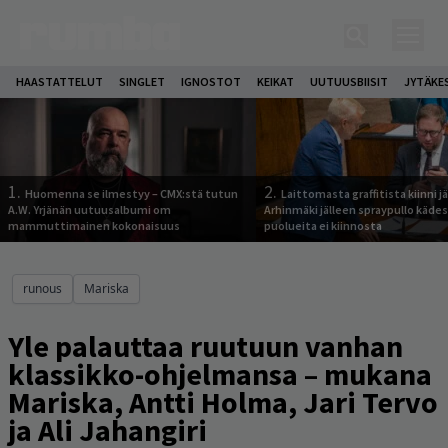
HAASTATTELUT
SINGLET
IGNOSTOT
KEIKAT
UUTUUSBIISIT
JYTÄKE
1.
2.
Huomenna se ilmestyy – CMX:stä tutun
Laittomasta graffitista kiinni 
A.W. Yrjänän uutuusalbumi om
Arhinmäki jälleen spraypullo kädes
mammuttimainen kokonaisuus
puolueita ei kiinnosta
runous
Mariska
Yle palauttaa ruutuun vanhan
klassikko-ohjelmansa – mukana
Mariska, Antti Holma, Jari Tervo
ja Ali Jahangiri