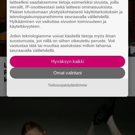
laitteellesi saadaksemme tietoja esimerkiksi sivuista, joilla
vierailit, IP-osoitteestasi sekä laitteesi ominaisuuksista.
Pääset tutustumaan yksityiskohtaisesti käyttötarkoituksiin ja
teknologiakumppaneihimme seuraavalla välilehdellä.
Hylkääminen voi vaikuttaa sivuston toimivuuteen ja
käytettävyyteen.
Jotkin teknologiamme voivat käsitellä tietoja myös ilman
suostumusta, jos niillä on siihen oikeutettu peruste. Voit
vastustaa tätä tai muuttaa asetuksiasi milloin tahansa
seuraavalla välilehdellä.
Hyväksyn kaikki
Laittomasta graffitista kiinni jäänyt
Paavo Arhinmäki jälleen spraypullo
Omat valintani
kädessä – näitä puolueita ei kiinnosta
Tietosuojakäytäntömme