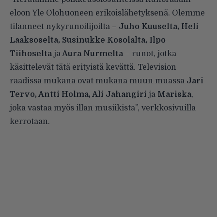
eloon Yle Olohuoneen erikoislähetyksenä. Olemme
tilanneet nykyrunoilijoilta –
Juho Kuuselta, Heli
Laaksoselta, Susinukke Kosolalta, Ilpo
Tiihoselta
ja
Aura Nurmelta
– runot, jotka
käsittelevät tätä erityistä kevättä. Television
raadissa mukana ovat mukana muun muassa
Jari
Tervo, Antti Holma, Ali Jahangiri
ja
Mariska
,
joka vastaa myös illan musiikista”, verkkosivuilla
kerrotaan.