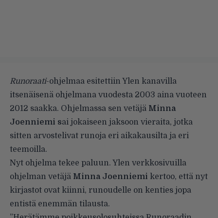
Runoraati
-ohjelmaa esitettiin Ylen kanavilla
itsenäisenä ohjelmana vuodesta 2003 aina vuoteen
2012 saakka. Ohjelmassa sen vetäjä
Minna
Joenniemi s
ai jokaiseen jaksoon vieraita, jotka
sitten arvostelivat runoja eri aikakausilta ja eri
teemoilla.
Nyt ohjelma tekee paluun.
Ylen verkkosivuilla
ohjelman vetäjä
Minna Joenniemi
kertoo, että nyt
kirjastot ovat kiinni, runoudelle on kenties jopa
entistä enemmän tilausta.
”Herätämme poikkeusolosuhteissa Runoraadin