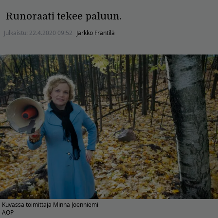
Runoraati tekee paluun.
Julkaistu:
22.4.2020 09:52
Jarkko Fräntilä
Kuvassa toimittaja Minna Joenniemi
AOP