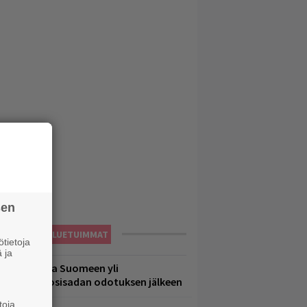
sen
LUETUIMMAT
tietoja
 ja
eezer palaa Suomeen yli
eljännesvuosisadan odotuksen jälkeen
toja