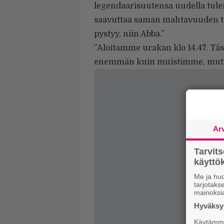
legendaarisuutensa uudella tul
saavuttaa saman mahtavuuden ta
pystyy, niin Abba.”
”Aloitamme urakan klo 14.47. Tä
enemmän kuin muistimme, mutta
Ar
Tarvit
käytt
Me ja huo
tarjotak
mainoksi
Hyväksym
Käytämme 