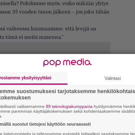
emisella? Pohdimme myös, voiko mikään yhtye
son 35 vuoden tauon jälkeen – jos joku tähän
ssä vaiheessa huomaamme, että levyjä on
 tämä ei meitä masenna.”
vostamme yksityisyyttäsi
Valintasi
semme suostumuksesi tarjotaksemme henkilökohtai
ökokemuksen
lellisesti valitsemamme
89 teknologiakumppania
hyödynnämme henkilö
semme paremman käyttäjäkokemuksen sekä kohdentaaksemme sisältöä
a.
W
n
ällä suostut tietojesi käyttöön seuraavasti
laitetunnisteita ja tallennamme evästeitä laitteellesi saadaksemme tie