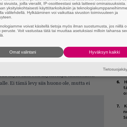
Ä
i sivuista, joilla vierailit, IP-osoitteestasi sekä laitteesi ominaisuuksista
es
an yksityiskohtaisesti käyttötarkoituksiin ja teknologiakumppaneihimm
la välilehdellä. Hylkääminen voi vaikuttaa sivuston toimivuuteen ja
yyteen.
L
P
knologiamme voivat käsitellä tietoja myös ilman suostumusta, jos niillä o
u peruste. Voit vastustaa tätä tai muuttaa asetuksiasi milloin tahansa se
k
lä.
tä.”
M
yllä Ring Ring (1973).
Omat valintani
Hyväksyn kaikki
J
itään sanottavaa tästä levystä, tämä on aika
H
ssä on eka levy, jossa oma ääni on vielä
k
Tietosuojak
johtua myös siitä että myöhempi, timanttinen
H
lle. Ei tämä levy siis huono ole, mutta ei
t
o
K
n
S