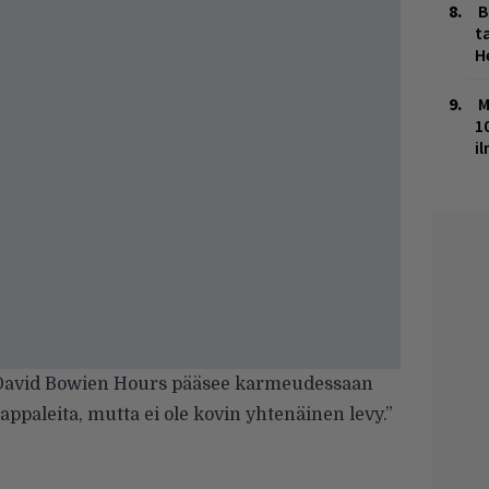
B
ta
H
M
1
i
n David Bowien Hours pääsee karmeudessaan
kappaleita, mutta ei ole kovin yhtenäinen levy.”