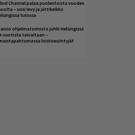
lind Channel palaa puolentoista vuoden
uolta – uusi levy ja jättikeikka
elsingissä tulossa
ainio ohjelmatoimisto juhlii Helsingissä
0-vuotista taivaltaan –
lmaistapahtumassa loistoesiintyjät