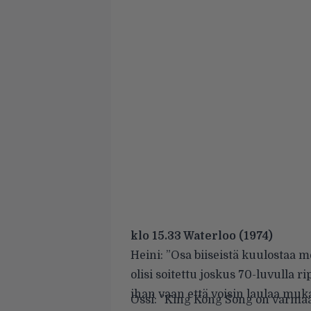
klo 15.33 Waterloo (1974)
Heini: ”Osa biiseistä kuulostaa mel
olisi soitettu joskus 70-luvulla ri
ihan vaan että voisin laulaa muk
Ossi: ”King Kong Song on varmaa