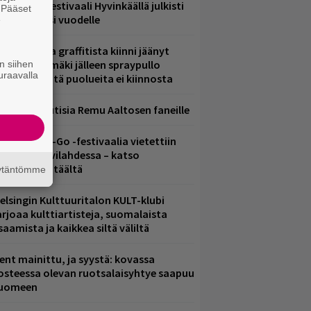
ärimetallifestivaali Hyvinkäällä julkisti
. Pääset
iintyjiä ensi vuodelle
e
aittomasta graffitista kiinni jäänyt
aavo Arhinmäki jälleen spraypullo
n siihen
uraavalla
ädessä – näitä puolueita ei kiinnosta
ainioita uutisia Remu Aaltosen faneille
ytäkesä Go-Go -festivaalia vietettiin
elsingin Suvilahdessa – katso
uvagalleria täältä
äytäntömme
elsingin Kulttuuritalon KULT-klubi
arjoaa kulttiartisteja, suomalaista
saamista ja kaikkea siltä väliltä
ent mainittu, ja syystä: kovassa
osteessa olevan ruotsalaisyhtye saapuu
uomeen