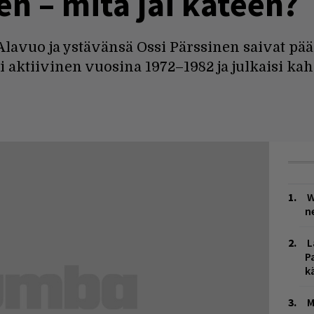
n – mitä jäi käteen?
a Alavuo ja ystävänsä Ossi Pärssinen saivat 
i aktiivinen vuosina 1972–1982 ja julkaisi ka
W
n
L
P
k
M