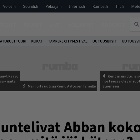
Voice.fi
Soundi.fi
Pelaaja.fi
Inferno.fi
Rumba.fi
Tilt.fi
Metel
TELUT
ARVIOT
LIVE
KOLUMNIT
PODCAST
ATUKULTTUURI
KEIKAT
TAMPERE CITY FESTIVAL
UUTUUSBIISIT
UUTUUSVI
4.
jäänyt Paavo
Kent mainittu, ja s
sä – näitä
nosteessa olevan ruo
3.
Mainioita uutisia Remu Aaltosen faneille
Suomeen
uuntelivat Abban kok