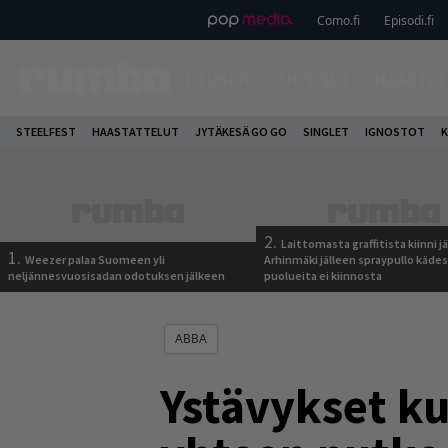
Como.fi
Episodi.fi
ETUSIVU
UUTISET
HAASTAT
STEELFEST
HAASTATTELUT
JYTÄKESÄ GO GO
SINGLET
IGNOSTOT
K
2.
Laittomasta graffitista kiinni 
1.
Weezer palaa Suomeen yli
Arhinmäki jälleen spraypullo kädes
neljännesvuosisadan odotuksen jälkeen
puolueita ei kiinnosta
ABBA
Ystävykset k