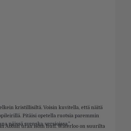
kein kristillisiltä. Voisin kuvitella, että näitä
ppileirillä. Pitäisi opetella ruotsia paremmin
ana näissä svenska-versioissa.”
n Abban uran isoin huti. Waterloo on suurilta