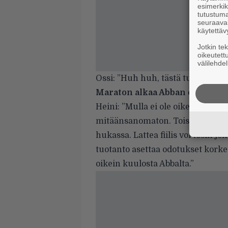
esimerkiks
tutustuma
seuraaval
käytettäv
Jotkin te
oikeutett
välilehdel
Ossi: ”Huh huh, tästä tulee eeppis
Maraton alkaa Abban esikoislev
Heini: ”Mulla ei ole oikeastaan m
mitäänsanomaton. Toisaalta kysee
hukassa. Lattea fiilis voi tosin 
tuotanto asettaa odotukset korkea
oikein kuulosta Abbalta.”