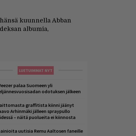
päähänsä kuunnella Abban
hdeksan albumia,
LUETUIMMAT NYT
eezer palaa Suomeen yli
eljännesvuosisadan odotuksen jälkeen
aittomasta graffitista kiinni jäänyt
aavo Arhinmäki jälleen spraypullo
ädessä – näitä puolueita ei kiinnosta
ainioita uutisia Remu Aaltosen faneille