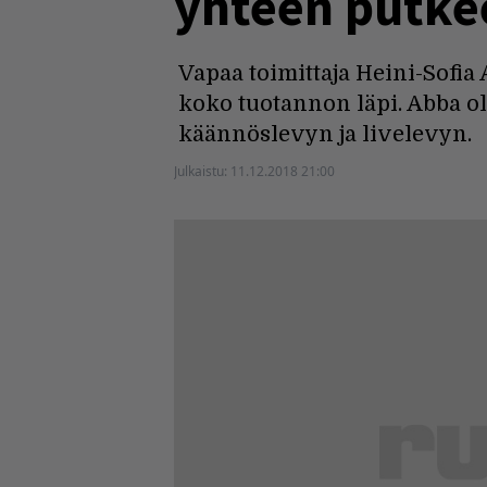
yhteen putkee
Vapaa toimittaja Heini-Sofi
koko tuotannon läpi. Abba ol
käännöslevyn ja livelevyn.
Julkaistu:
11.12.2018 21:00