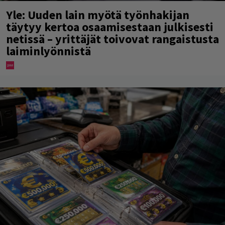
Yle: Uuden lain myötä työnhakijan
täytyy kertoa osaamisestaan julkisesti
netissä – yrittäjät toivovat rangaistusta
laiminlyönnistä