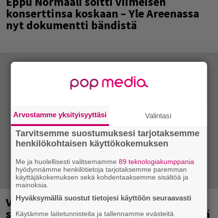
Eppu Normaali soitti viimeisen
konserttinsa koskaan – Yle Areenassa
nyt dokumentti bändistä
Arvostamme yksityisyyttäsi
Valintasi
Tarvitsemme suostumuksesi tarjotaksemme
henkilökohtaisen käyttökokemuksen
Me ja huolellisesti valitsemamme
89 teknologiakumppania
hyödynnämme henkilötietoja tarjotaksemme paremman
käyttäjäkokemuksen sekä kohdentaaksemme sisältöä ja
mainoksia.
Hyväksymällä suostut tietojesi käyttöön seuraavasti
Vilma Alinalta uusi single – ”Tarina
siitä, miltä tuntuu kävellä pää pystyssä
Käytämme laitetunnisteita ja tallennamme evästeitä