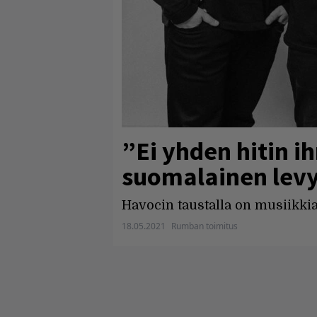
”Ei yhden hitin i
suomalainen levy
Havocin taustalla on musiikkial
18.05.2021
Rumban toimitus