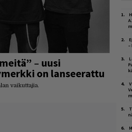
H
A
m
E
–
L
hmeitä” – uusi
P
merkki on lanseerattu
k
V
an vaikuttajia.
V
m
T
n
M