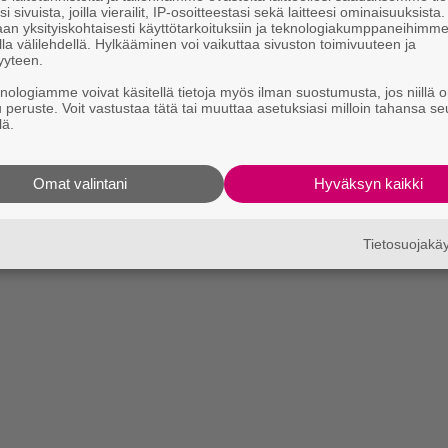
i sivuista, joilla vierailit, IP-osoitteestasi sekä laitteesi ominaisuuksista
an yksityiskohtaisesti käyttötarkoituksiin ja teknologiakumppaneihimm
la välilehdellä. Hylkääminen voi vaikuttaa sivuston toimivuuteen ja
yyteen.
knologiamme voivat käsitellä tietoja myös ilman suostumusta, jos niillä o
u peruste. Voit vastustaa tätä tai muuttaa asetuksiasi milloin tahansa se
lä.
Omat valintani
Hyväksyn kaikki
Tietosuojak