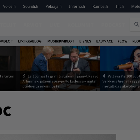
Voice.fi
Soundi.fi
Pelaaja.fi
Inferno.fi
Rumba.fi
Tilt.fi
Metel
TELUT
ARVIOT
LIVE
KOLUMNIT
PODCAST
VIDEOT
LYRIIKKABLOGI
MUSIIKKIVIDEOT
BIZNES
BABYFACE
FLOW
FLO
3.
4.
tä tutun
Laittomasta graffitista kiinni jäänyt Paavo
Valtava Yle 100 vu
Arhinmäki jälleen spraypullo kädessä – näitä
Veikkaus Arenalla syy
puolueita ei kiinnosta
metalliklassikot-kons
oc