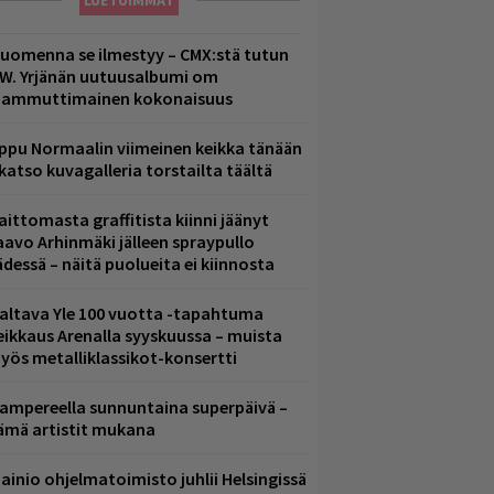
LUETUIMMAT
uomenna se ilmestyy – CMX:stä tutun
.W. Yrjänän uutuusalbumi om
ammuttimainen kokonaisuus
ppu Normaalin viimeinen keikka tänään
 katso kuvagalleria torstailta täältä
aittomasta graffitista kiinni jäänyt
aavo Arhinmäki jälleen spraypullo
ädessä – näitä puolueita ei kiinnosta
altava Yle 100 vuotta -tapahtuma
eikkaus Arenalla syyskuussa – muista
yös metalliklassikot-konsertti
ampereella sunnuntaina superpäivä –
ämä artistit mukana
ainio ohjelmatoimisto juhlii Helsingissä