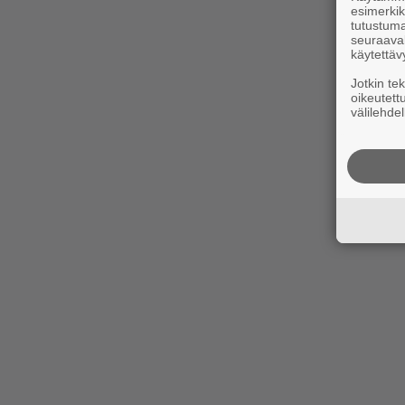
esimerkiks
tutustuma
seuraaval
käytettäv
Jotkin te
oikeutett
välilehdel