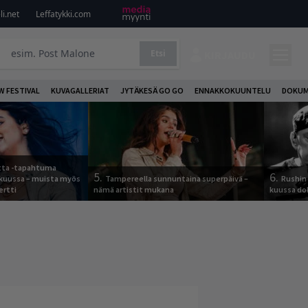
i.net
Leffatykki.com
Etsi
KIRJAUDU
W FESTIVAL
KUVAGALLERIAT
JYTÄKESÄ GO GO
ENNAKKOKUUNTELU
DOKUM
otta -tapahtuma
5.
6.
skuussa – muista myös
Tampereella sunnuntaina superpäivä –
Rushin 
ertti
nämä artistit mukana
kuussa d