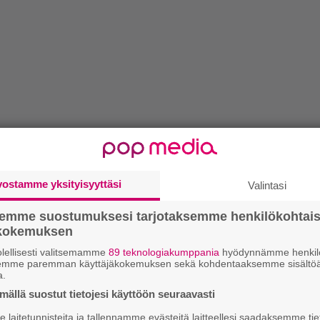
vostamme yksityisyyttäsi
Valintasi
semme suostumuksesi tarjotaksemme henkilökohtai
ökokemuksen
lellisesti valitsemamme
89 teknologiakumppania
hyödynnämme henkilö
semme paremman käyttäjäkokemuksen sekä kohdentaaksemme sisältöä
a.
ällä suostut tietojesi käyttöön seuraavasti
laitetunnisteita ja tallennamme evästeitä laitteellesi saadaksemme tie