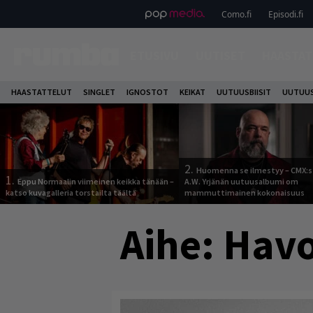
Como.fi
Episodi.fi
ETUSIVU
UUTISET
HAASTAT
HAASTATTELUT
SINGLET
IGNOSTOT
KEIKAT
UUTUUSBIISIT
UUTUUS
2.
Huomenna se ilmestyy – CMX:s
1.
Eppu Normaalin viimeinen keikka tänään –
A.W. Yrjänän uutuusalbumi om
katso kuvagalleria torstailta täältä
mammuttimainen kokonaisuus
Aihe:
Hav