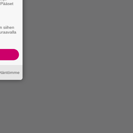
. Pääset
e
n siihen
uraavalla
äytäntömme