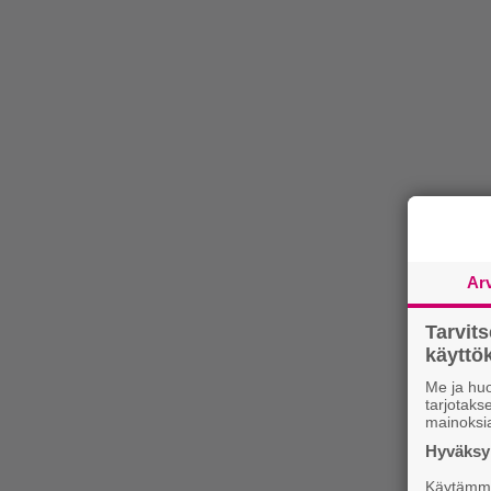
Ar
Tarvit
käytt
Me ja huo
tarjotak
mainoksi
Hyväksym
Käytämme 