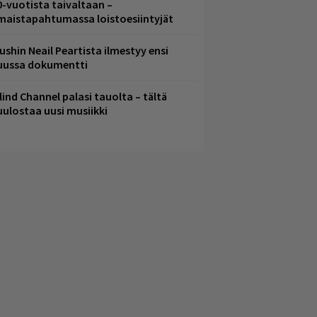
0-vuotista taivaltaan –
lmaistapahtumassa loistoesiintyjät
ushin Neail Peartista ilmestyy ensi
uussa dokumentti
lind Channel palasi tauolta – tältä
uulostaa uusi musiikki