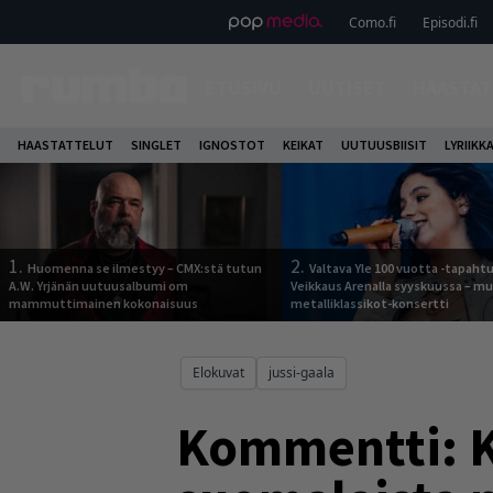
Como.fi
Episodi.fi
ETUSIVU
UUTISET
HAASTAT
HAASTATTELUT
SINGLET
IGNOSTOT
KEIKAT
UUTUUSBIISIT
LYRIIKK
1.
2.
Huomenna se ilmestyy – CMX:stä tutun
Valtava Yle 100 vuotta -tapah
A.W. Yrjänän uutuusalbumi om
Veikkaus Arenalla syyskuussa – m
mammuttimainen kokonaisuus
metalliklassikot-konsertti
Elokuvat
jussi-gaala
Kommentti: K