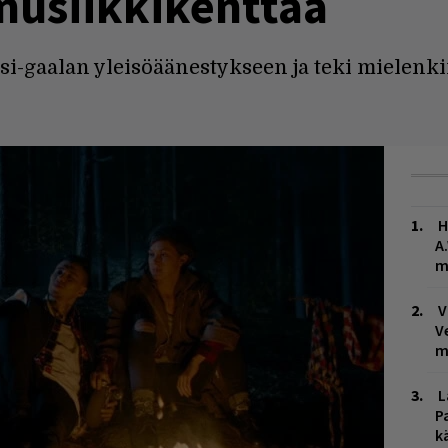
musiikkikenttää
si-gaalan yleisöäänestykseen ja teki mielenk
H
A
m
V
V
m
L
P
k