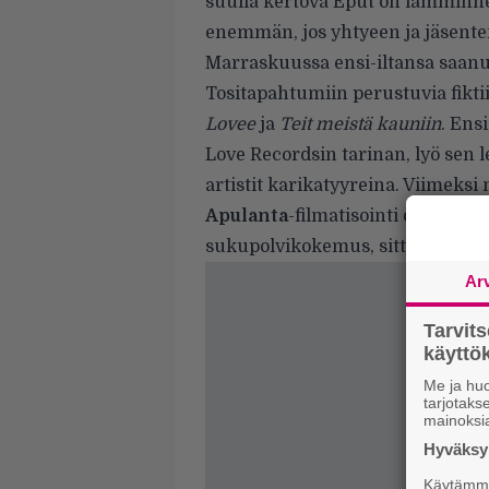
suulla kertova Eput on lämminhen
enemmän, jos yhtyeen ja jäsente
Marraskuussa ensi-iltansa saan
Tositapahtumiin perustuvia fiktii
Lovee
ja
Teit meistä kauniin
. Ens
Love Recordsin tarinan, lyö sen l
artistit karikatyyreina. Viimeksi
Apulanta
-filmatisointi on ensi
sukupolvikokemus, sitten vasta 
Ar
Tarvit
käytt
Me ja huo
tarjotak
mainoksi
Hyväksym
Käytämme 