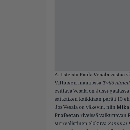
Artisteista
Paula Vesala
vastaa v
Vilhusen
mainiossa
Tyttö nimel
esittävä Vesala on Jussi-gaalassa
sai kaiken kaikkiaan peräti 10 e
Jos Vesala on väkevin, niin
Mika 
Profeetan
riveissä vaikuttavan 
surrealistinen elokuva
Samurai R