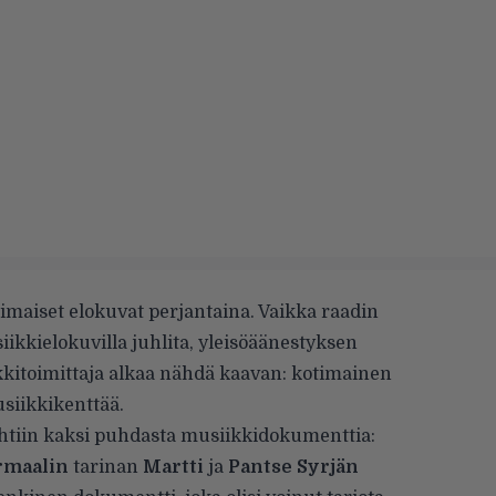
timaiset elokuvat perjantaina. Vaikka raadin
iikkielokuvilla juhlita, yleisöäänestyksen
kkitoimittaja alkaa nähdä kaavan: kotimainen
siikkikenttää.
htiin kaksi puhdasta musiikkidokumenttia:
rmaalin
tarinan
Martti
ja
Pantse Syrjän