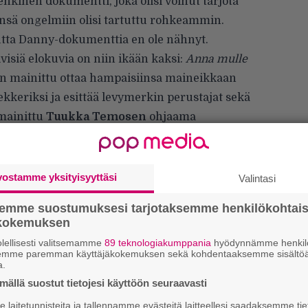
kinen dokumentti, joka olisi voinut tarjota
nsä ongelmiin olisi tartuttu rohkeammin.
utta Danny-dokumenttia en ole nähnyt.
visiä elokuvia on niin ikään kaksi:
Anna mulle
in mainittu ottaa hampaisiinsa maineikkaan
ekkeriksi ja esittää levymerkin perustajat sekä
 mainittu
Tuukka Temosen
ohjaama
n 90-luvun pikkukaupunkien nuorten
bändielokuva.
vostamme yksityisyyttäsi
Valintasi
semme suostumuksesi tarjotaksemme henkilökohtai
ökokemuksen
H
A
lellisesti valitsemamme
89 teknologiakumppania
hyödynnämme henkilö
m
semme paremman käyttäjäkokemuksen sekä kohdentaaksemme sisältöä
a.
L
ällä suostut tietojesi käyttöön seuraavasti
P
laitetunnisteita ja tallennamme evästeitä laitteellesi saadaksemme tie