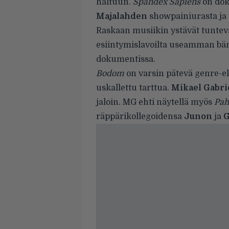
haltuun.
Spandex Sapiens
on dok
Majalahden
showpainiurasta ja
Raskaan musiikin ystävät tuntev
esiintymislavoilta useamman bänd
dokumentissa.
Bodom
on varsin pätevä genre-el
uskallettu tarttua.
Mikael Gabri
jaloin. MG ehti näytellä myös
Pah
räppärikollegoidensa
Junon
ja
G