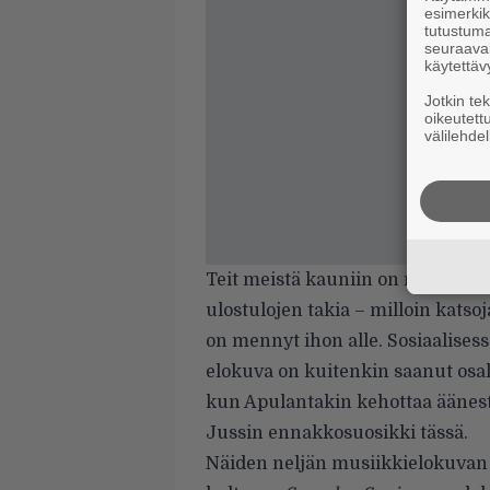
esimerkiks
tutustuma
seuraaval
käytettäv
Jotkin te
oikeutett
välilehdel
Teit meistä kauniin on myös roi
ulostulojen takia – milloin katsoj
on mennyt ihon alle. Sosiaalise
elokuva on kuitenkin saanut osal
kun Apulantakin kehottaa äänest
Jussin ennakkosuosikki tässä.
Näiden neljän musiikkielokuvan 