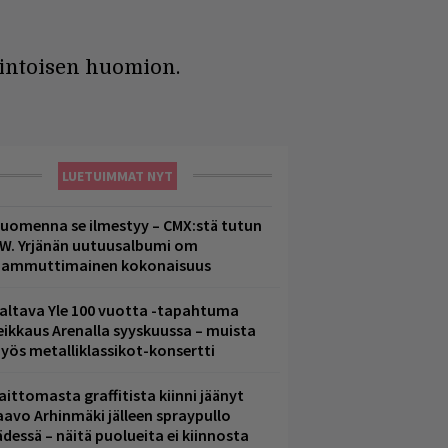
iintoisen huomion.
LUETUIMMAT NYT
uomenna se ilmestyy – CMX:stä tutun
.W. Yrjänän uutuusalbumi om
ammuttimainen kokonaisuus
altava Yle 100 vuotta -tapahtuma
eikkaus Arenalla syyskuussa – muista
yös metalliklassikot-konsertti
aittomasta graffitista kiinni jäänyt
aavo Arhinmäki jälleen spraypullo
ädessä – näitä puolueita ei kiinnosta