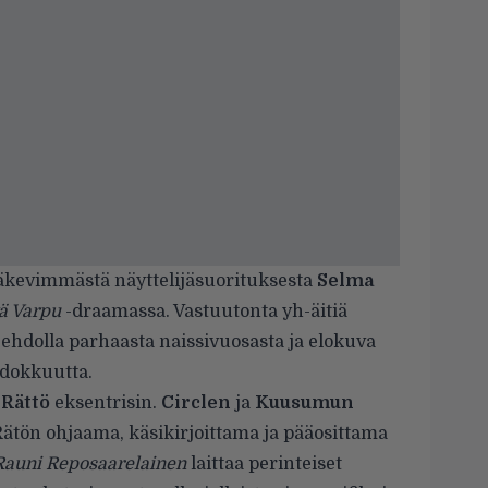
äkevimmästä näyttelijäsuorituksesta
Selma
tä Varpu
-draamassa. Vastuutonta yh-äitiä
 ehdolla parhaasta naissivuosasta ja elokuva
hdokkuutta.
Rättö
eksentrisin.
Circlen
ja
Kuusumun
Rätön ohjaama, käsikirjoittama ja pääosittama
auni Reposaarelainen
laittaa perinteiset