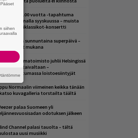
ädessä – näitä puolueita ei kiinnosta
. Pääset
e
altava Yle 100 vuotta -tapahtuma
eikkaus Arenalla syyskuussa – muista
yös metalliklassikot-konsertti
n siihen
uraavalla
ampereella sunnuntaina superpäivä –
ämä artistit mukana
ainio ohjelmatoimisto juhlii Helsingissä
0-vuotista taivaltaan –
lmaistapahtumassa loistoesiintyjät
äytäntömme
ppu Normaalin viimeinen keikka tänään
 katso kuvagalleria torstailta täältä
eezer palaa Suomeen yli
eljännesvuosisadan odotuksen jälkeen
lind Channel palasi tauolta – tältä
uulostaa uusi musiikki