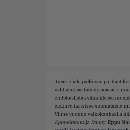
Jussi-gaala palkitsee parhaat ko
valitsemissa kategorioissa ei mus
ehdokaslistaa silmäillessä musii
elokuva tarvitsee suomalaista mu
Viime vuonna valkokankaalla nä
Eput-elokuva
ja
Danny
.
Eppu No