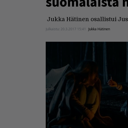
suomalaista 
Jukka Hätinen osallistui Jus
Julkaistu:
20.3.2017 15:41
Jukka Hätinen