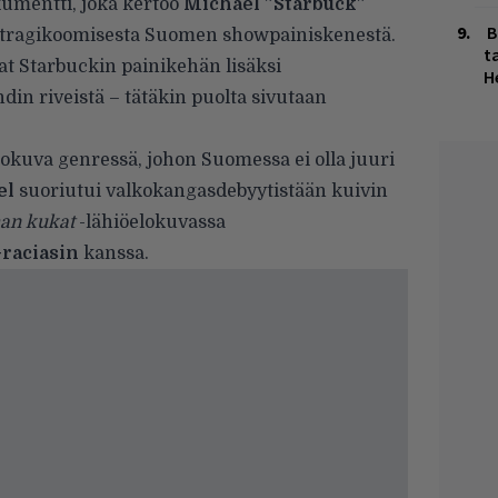
umentti, joka kertoo
Michael ”Starbuck”
B
 tragikoomisesta Suomen showpainiskenestä.
ta
at Starbuckin painikehän lisäksi
H
in riveistä – tätäkin puolta sivutaan
okuva genressä, johon Suomessa ei olla juuri
el
suoriutui valkokangasdebyytistään kuivin
an kukat
-lähiöelokuvassa
raciasin
kanssa.