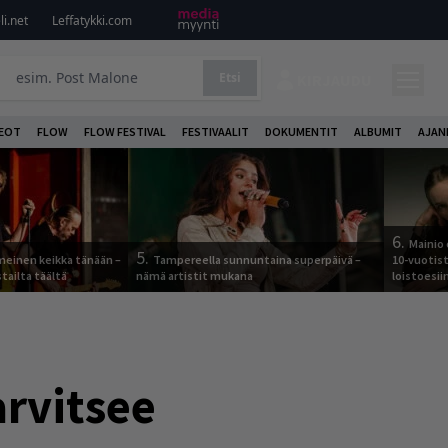
i.net
Leffatykki.com
Etsi
KIRJAUDU
DEOT
FLOW
FLOW FESTIVAL
FESTIVAALIT
DOKUMENTIT
ALBUMIT
AJAN
6.
Mainio 
5.
meinen keikka tänään –
Tampereella sunnuntaina superpäivä –
10-vuotis
tailta täältä
nämä artistit mukana
loistoesii
rvitsee