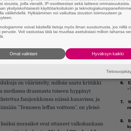
k
i sivuista, joilla vierailit, IP-osoitteestasi sekä laitteesi ominaisuuksista
an yksityiskohtaisesti käyttötarkoituksiin ja teknologiakumppaneihimm
la välilehdellä. Hylkääminen voi vaikuttaa sivuston toimivuuteen ja
V
yyteen.
V
m
knologiamme voivat käsitellä tietoja myös ilman suostumusta, jos niillä o
u peruste. Voit vastustaa tätä tai muuttaa asetuksiasi milloin tahansa se
lä.
T
n
Omat valintani
Hyväksyn kaikki
M
1
i
Tietosuojak
kkunut otsikoissa tekijäportaan koomisten
E
alukuja on vääristelty, milloin saatu kritiikki
–
ssa mediassa draamasta toiseen hyppinyt
listettua fanijoukkonsa näissä kanavissa, ja
W
n
ämään ”Temosen leffan voittoon”, on yleisö-
B
lisäksi muusikot ovat ottaneet valkokankaan
k