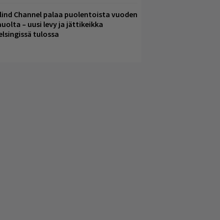
lind Channel palaa puolentoista vuoden
uolta – uusi levy ja jättikeikka
elsingissä tulossa