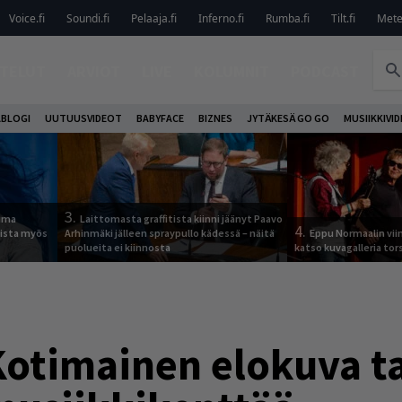
Voice.fi
Soundi.fi
Pelaaja.fi
Inferno.fi
Rumba.fi
Tilt.fi
Metel
TELUT
ARVIOT
LIVE
KOLUMNIT
PODCAST
ABLOGI
UUTUUSVIDEOT
BABYFACE
BIZNES
JYTÄKESÄ GO GO
MUSIIKKIVI
3.
tuma
Laittomasta graffitista kiinni jäänyt Paavo
4.
uista myös
Arhinmäki jälleen spraypullo kädessä – näitä
Eppu Normaalin vii
puolueita ei kiinnosta
katso kuvagalleria tors
otimainen elokuva ta