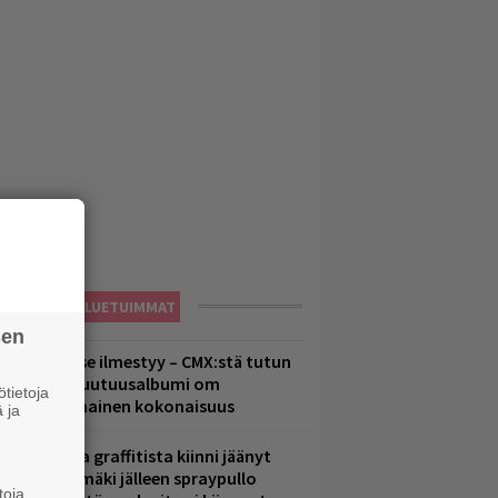
LUETUIMMAT
sen
uomenna se ilmestyy – CMX:stä tutun
.W. Yrjänän uutuusalbumi om
tietoja
ammuttimainen kokonaisuus
 ja
aittomasta graffitista kiinni jäänyt
aavo Arhinmäki jälleen spraypullo
toja