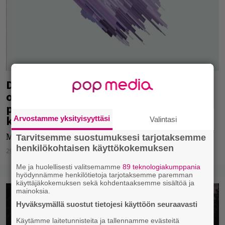
DJ Massimo julkaisee ensi yönä
odotetun tuottajalevynsä: ”Ihan yhtä
pitkään ei Iisakin kirkkoa seuraavalla
kierroksella rakenneta”
Arvostamme yksityisyyttäsi
Valintasi
Massimo kertoi levyn tekemisestä Rumballe.
Tarvitsemme suostumuksesi tarjotaksemme
henkilökohtaisen käyttökokemuksen
29.04.2021
Jarkko Fräntilä
Me ja huolellisesti valitsemamme
89 teknologiakumppania
hyödynnämme henkilötietoja tarjotaksemme paremman
käyttäjäkokemuksen sekä kohdentaaksemme sisältöä ja
mainoksia.
Hyväksymällä suostut tietojesi käyttöön seuraavasti
Käytämme laitetunnisteita ja tallennamme evästeitä