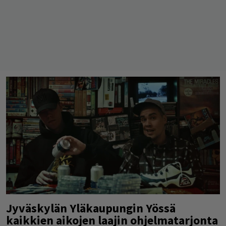
Jyväskylän Yläkaupungin Yössä
kaikkien aikojen laajin ohjelmatarjonta