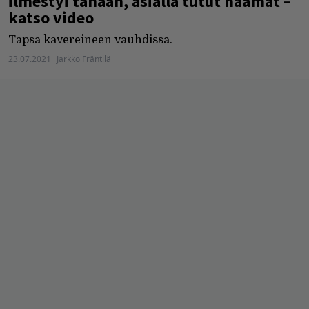
ilmestyi tänään, asialla tutut naamat –
katso video
Tapsa kavereineen vauhdissa.
23.07.2021
Jarkko Fräntilä