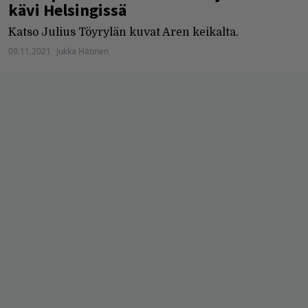
kävi Helsingissä
Katso Julius Töyrylän kuvat Aren keikalta.
09.11.2021
Jukka Hätinen