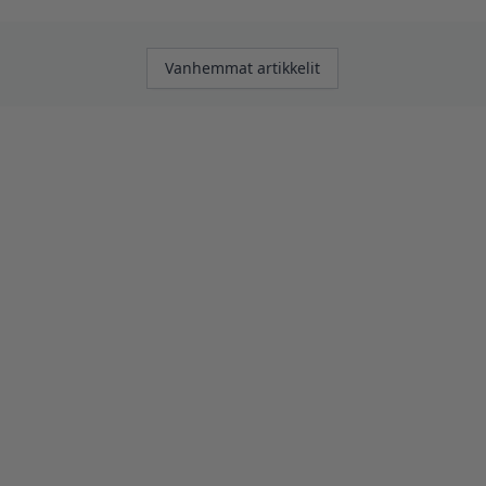
Artikkelien
Vanhemmat artikkelit
selaus