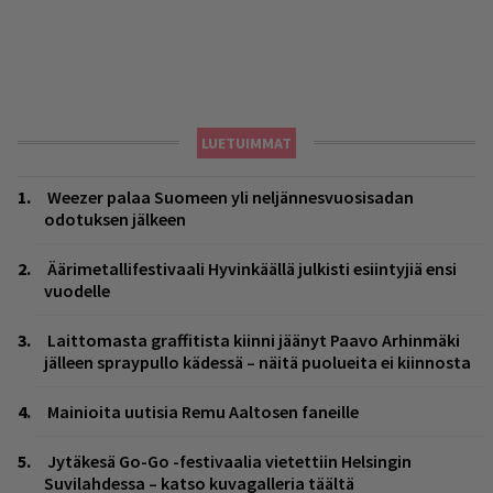
LUETUIMMAT
Weezer palaa Suomeen yli neljännesvuosisadan
odotuksen jälkeen
Äärimetallifestivaali Hyvinkäällä julkisti esiintyjiä ensi
vuodelle
Laittomasta graffitista kiinni jäänyt Paavo Arhinmäki
jälleen spraypullo kädessä – näitä puolueita ei kiinnosta
Mainioita uutisia Remu Aaltosen faneille
Jytäkesä Go-Go -festivaalia vietettiin Helsingin
Suvilahdessa – katso kuvagalleria täältä