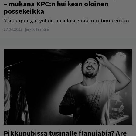
– mukana KPC:n huikean oloinen
possekeikka
Yläkaupungin yöhön on aikaa enää muutama viikko.
27.04.2022
Jarkko Fräntilä
Pikkupubissa tusinalle flanujäbiä? Are