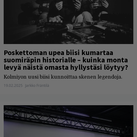
Poskettoman upea biisi kumartaa
suomiräpin historialle – kuinka monta
levyä näistä omasta hyllystäsi löytyy?
Kolmiyon uusi biisi kunnoittaa skenen legendoja.
19.02.2025
Jarkko Fräntilä