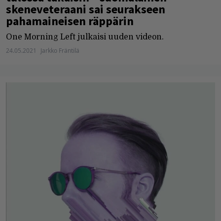
skeneveteraani sai seurakseen
pahamaineisen räppärin
One Morning Left julkaisi uuden videon.
24.05.2021
Jarkko Fräntilä