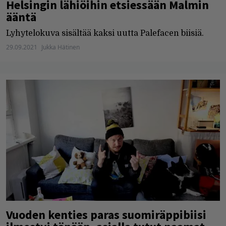
Helsingin lähiöihin etsiessään Malmin
ääntä
Lyhytelokuva sisältää kaksi uutta Palefacen biisiä.
29.09.2021
Jukka Hätinen
Vuoden kenties paras suomiräppibiisi