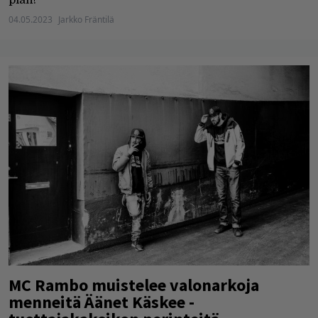
04.05.2023
Jarkko Fräntilä
MC Rambo muistelee valonarkoja
menneitä Äänet Käskee -