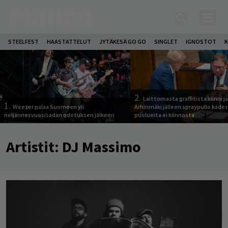
STEELFEST
HAASTATTELUT
JYTÄKESÄ GO GO
SINGLET
IGNOSTOT
K
2.
Laittomasta graffitista kiinni 
1.
Weezer palaa Suomeen yli
Arhinmäki jälleen spraypullo kädes
neljännesvuosisadan odotuksen jälkeen
puolueita ei kiinnosta
Artistit:
DJ Massimo