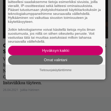
laitteellesi saadaksemme tietoja esimerkiksi sivuista, joilla
vierailit, IP-osoitteestasi sekä laitteesi ominaisuuksista.
Pääset tutustumaan yksityiskohtaisesti käyttötarkoituksiin ja
teknologiakumppaneihimme seuraavalla välilehdellä.
Hylkääminen voi vaikuttaa sivuston toimivuuteen ja
käytettävyyteen.
Jotkin teknologiamme voivat käsitellä tietoja myös ilman
suostumusta, jos niillä on siihen oikeutettu peruste. Voit
vastustaa tätä tai muuttaa asetuksiasi milloin tahansa
seuraavalla välilehdellä.
Cannibal Corpselle korkein listasijoitus
Suomessa
Hyväksyn kaikki
Vesterinen yhtyeineen ja DJ Massimo kotimaiset
Omat valintani
listauutuudet. Williamin Flyys ja tuottajaduo
Tietosuojakäytäntömme
Nightshiftin Kivullisii nousevat singelistalle.
Gettomasalle, Rammsteinille ja Aviciille sata
listaviikkoa täyteen.
26.04.2021
Jukka Hätinen