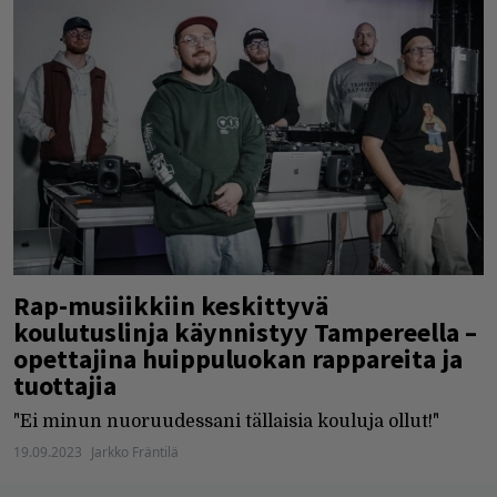
Rap-musiikkiin keskittyvä
koulutuslinja käynnistyy Tampereella –
opettajina huippuluokan rappareita ja
tuottajia
"Ei minun nuoruudessani tällaisia kouluja ollut!"
19.09.2023
Jarkko Fräntilä