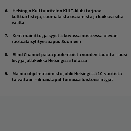
Helsingin Kulttuuritalon KULT-klubi tarjoaa
kulttiartisteja, suomalaista osaamista ja kaikkea siltä
väliltä
Kent mainittu, ja syystä: kovassa nosteessa olevan
ruotsalaisyhtye saapuu Suomeen
Blind Channel palaa puolentoista vuoden tauolta – uusi
levy ja jättikeikka Helsingissä tulossa
Mainio ohjelmatoimisto juhlii Helsingissä 10-vuotista
taivaltaan – ilmaistapahtumassa loistoesiintyjät