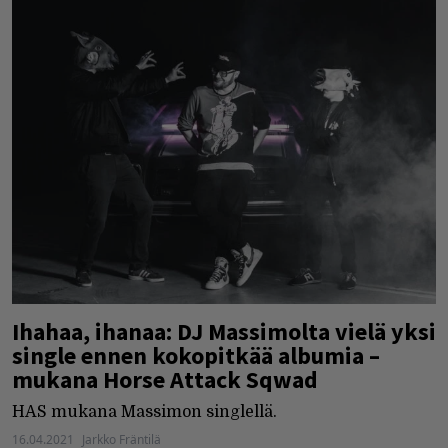
Ihahaa, ihanaa: DJ Massimolta vielä yksi
single ennen kokopitkää albumia –
mukana Horse Attack Sqwad
HAS mukana Massimon singlellä.
16.04.2021
Jarkko Fräntilä