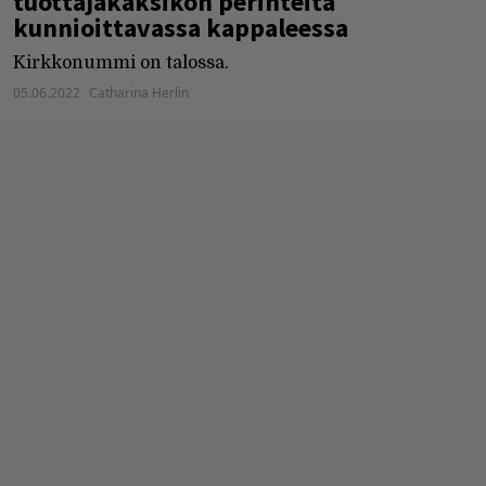
tuottajakaksikon perinteitä
kunnioittavassa kappaleessa
Kirkkonummi on talossa.
05.06.2022
Catharina Herlin