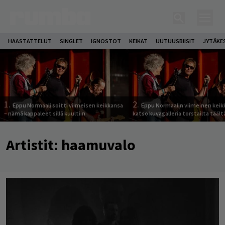
HAASTATTELUT
SINGLET
IGNOSTOT
KEIKAT
UUTUUSBIISIT
JYTÄKE
1.
2.
Eppu Normaali soitti viimeisen keikkansa
Eppu Normaalin viimeinen keik
– nämä kappaleet sillä kuultiin
katso kuvagalleria torstailta täält
Artistit:
haamuvalo