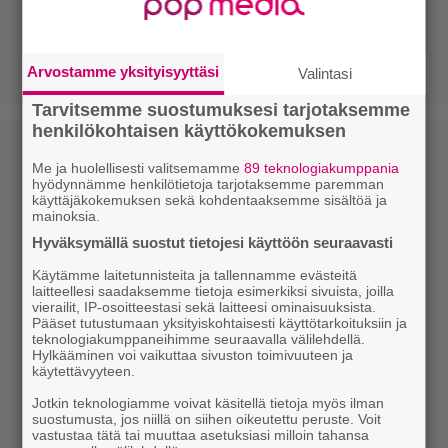
Arvostamme yksityisyyttäsi
Valintasi
Tarvitsemme suostumuksesi tarjotaksemme
henkilökohtaisen käyttökokemuksen
Me ja huolellisesti valitsemamme
89 teknologiakumppania
hyödynnämme henkilötietoja tarjotaksemme paremman
käyttäjäkokemuksen sekä kohdentaaksemme sisältöä ja
mainoksia.
Hyväksymällä suostut tietojesi käyttöön seuraavasti
Käytämme laitetunnisteita ja tallennamme evästeitä
laitteellesi saadaksemme tietoja esimerkiksi sivuista, joilla
vierailit, IP-osoitteestasi sekä laitteesi ominaisuuksista.
Pääset tutustumaan yksityiskohtaisesti käyttötarkoituksiin ja
teknologiakumppaneihimme seuraavalla välilehdellä.
Hylkääminen voi vaikuttaa sivuston toimivuuteen ja
käytettävyyteen.
Jotkin teknologiamme voivat käsitellä tietoja myös ilman
suostumusta, jos niillä on siihen oikeutettu peruste. Voit
vastustaa tätä tai muuttaa asetuksiasi milloin tahansa