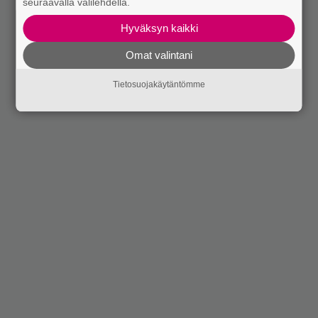
seuraavalla välilehdellä.
Hyväksyn kaikki
Omat valintani
Tietosuojakäytäntömme