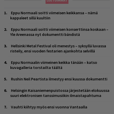
LUETUIMMAT
Eppu Normaali soitti viimeisen keikkansa – nämä
kappaleet sillä kuultiin
Eppu Normaali soitti viimeisen konserttinsa koskaan –
Yle Areenassa nyt dokumentti bändistä
Hellsinki Metal Festival oli menestys – syksyllä luvassa
risteily, ensi vuoden festarien ajankohta selvillä
Eppu Normaalin viimeinen keikka tänään – katso
kuvagalleria torstailta täältä
Rushin Neil Peartista ilmestyy ensi kuussa dokumentti
Helsingin Kaisaniemenpuistossa järjestetään elokuussa
suuri elektronisen tanssimusiikin ilmaistapahtuma
Vauhti kiihtyy myös ensi vuonna Vantaalla