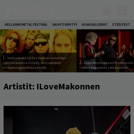
HELLSINKI METAL FESTIVAL
VAUHTI KIIHTYY
KUVAGALLERIAT
STEELFEST
1.
Hellsinki Metal Festival oli menestys –
2.
syksyllä luvassa risteily, ensi vuoden
Eppu Normaali soitti viimeisen
festarien ajankohta selvillä
– nämä kappaleet sillä kuultiin
Artistit:
ILoveMakonnen