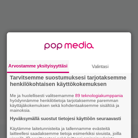
Arvostamme yksityisyyttäsi
Valintasi
Tarvitsemme suostumuksesi tarjotaksemme
henkilökohtaisen käyttökokemuksen
Me ja huolellisesti valitsemamme
89 teknologiakumppania
hyödynnämme henkilötietoja tarjotaksemme paremman
käyttäjäkokemuksen sekä kohdentaaksemme sisältöä ja
mainoksia.
Hyväksymällä suostut tietojesi käyttöön seuraavasti
Käytämme laitetunnisteita ja tallennamme evästeitä
laitteellesi saadaksemme tietoja esimerkiksi sivuista, joilla