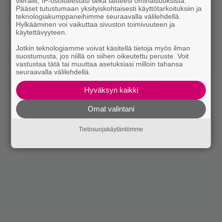
vierailit, IP-osoitteestasi sekä laitteesi ominaisuuksista.
Pääset tutustumaan yksityiskohtaisesti käyttötarkoituksiin ja
teknologiakumppaneihimme seuraavalla välilehdellä.
Hylkääminen voi vaikuttaa sivuston toimivuuteen ja
käytettävyyteen.
Jotkin teknologiamme voivat käsitellä tietoja myös ilman
suostumusta, jos niillä on siihen oikeutettu peruste. Voit
vastustaa tätä tai muuttaa asetuksiasi milloin tahansa
seuraavalla välilehdellä.
Hyväksyn kaikki
Omat valintani
Tietosuojakäytäntömme