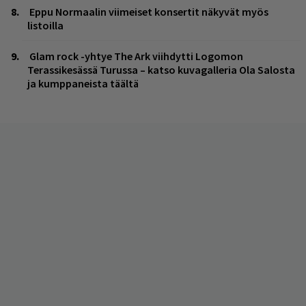
Eppu Normaalin viimeiset konsertit näkyvät myös
listoilla
Glam rock -yhtye The Ark viihdytti Logomon
Terassikesässä Turussa – katso kuvagalleria Ola Salosta
ja kumppaneista täältä