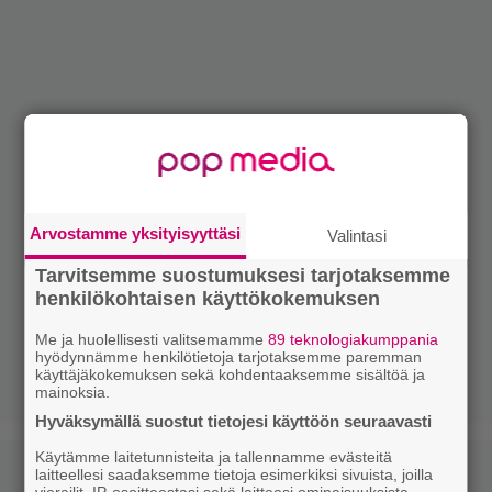
Arvostamme yksityisyyttäsi
Valintasi
Tarvitsemme suostumuksesi tarjotaksemme
henkilökohtaisen käyttökokemuksen
Me ja huolellisesti valitsemamme
89 teknologiakumppania
hyödynnämme henkilötietoja tarjotaksemme paremman
käyttäjäkokemuksen sekä kohdentaaksemme sisältöä ja
mainoksia.
Hyväksymällä suostut tietojesi käyttöön seuraavasti
Käytämme laitetunnisteita ja tallennamme evästeitä
laitteellesi saadaksemme tietoja esimerkiksi sivuista, joilla
vierailit, IP-osoitteestasi sekä laitteesi ominaisuuksista.