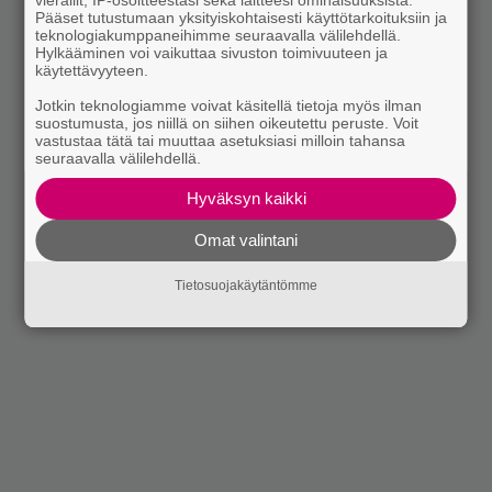
Pääset tutustumaan yksityiskohtaisesti käyttötarkoituksiin ja
teknologiakumppaneihimme seuraavalla välilehdellä.
Hylkääminen voi vaikuttaa sivuston toimivuuteen ja
käytettävyyteen.
Jotkin teknologiamme voivat käsitellä tietoja myös ilman
suostumusta, jos niillä on siihen oikeutettu peruste. Voit
vastustaa tätä tai muuttaa asetuksiasi milloin tahansa
seuraavalla välilehdellä.
Hyväksyn kaikki
Omat valintani
Tietosuojakäytäntömme