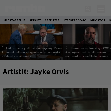
HAASTATTELUT
SINGLET
STEELFEST
JYTÄKESÄ GO GO
IGNOSTOT
K
1.
2.
Laittomasta graffitista kiinni jäänyt Paavo
Huomenna se ilmestyy – CMX:s
Arhinmäki jälleen spraypullo kädessä – näitä
A.W. Yrjänän uutuusalbumi om
puolueita ei kiinnosta
mammuttimainen kokonaisuus
Artistit:
Jayke Orvis