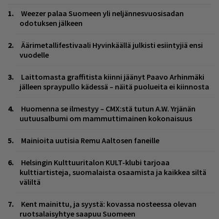
Weezer palaa Suomeen yli neljännesvuosisadan
odotuksen jälkeen
Äärimetallifestivaali Hyvinkäällä julkisti esiintyjiä ensi
vuodelle
Laittomasta graffitista kiinni jäänyt Paavo Arhinmäki
jälleen spraypullo kädessä – näitä puolueita ei kiinnosta
Huomenna se ilmestyy – CMX:stä tutun A.W. Yrjänän
uutuusalbumi om mammuttimainen kokonaisuus
Mainioita uutisia Remu Aaltosen faneille
Helsingin Kulttuuritalon KULT-klubi tarjoaa
kulttiartisteja, suomalaista osaamista ja kaikkea siltä
väliltä
Kent mainittu, ja syystä: kovassa nosteessa olevan
ruotsalaisyhtye saapuu Suomeen