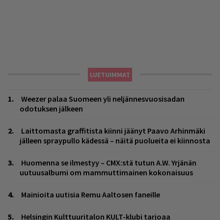
LUETUIMMAT
Weezer palaa Suomeen yli neljännesvuosisadan
odotuksen jälkeen
Laittomasta graffitista kiinni jäänyt Paavo Arhinmäki
jälleen spraypullo kädessä – näitä puolueita ei kiinnosta
Huomenna se ilmestyy – CMX:stä tutun A.W. Yrjänän
uutuusalbumi om mammuttimainen kokonaisuus
Mainioita uutisia Remu Aaltosen faneille
Helsingin Kulttuuritalon KULT-klubi tarjoaa