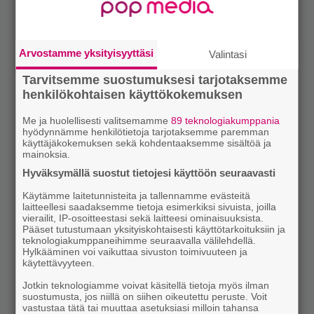
Arvostamme yksityisyyttäsi
Valintasi
Tarvitsemme suostumuksesi tarjotaksemme
henkilökohtaisen käyttökokemuksen
Me ja huolellisesti valitsemamme
89 teknologiakumppania
hyödynnämme henkilötietoja tarjotaksemme paremman
käyttäjäkokemuksen sekä kohdentaaksemme sisältöä ja
mainoksia.
Hyväksymällä suostut tietojesi käyttöön seuraavasti
Käytämme laitetunnisteita ja tallennamme evästeitä
laitteellesi saadaksemme tietoja esimerkiksi sivuista, joilla
vierailit, IP-osoitteestasi sekä laitteesi ominaisuuksista.
Pääset tutustumaan yksityiskohtaisesti käyttötarkoituksiin ja
teknologiakumppaneihimme seuraavalla välilehdellä.
Hylkääminen voi vaikuttaa sivuston toimivuuteen ja
käytettävyyteen.
Jotkin teknologiamme voivat käsitellä tietoja myös ilman
suostumusta, jos niillä on siihen oikeutettu peruste. Voit
vastustaa tätä tai muuttaa asetuksiasi milloin tahansa