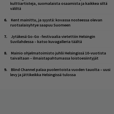
kulttiartisteja, suomalaista osaamista ja kaikkea siltä
väliltä
Kent mainittu, ja syystä: kovassa nosteessa olevan
ruotsalaisyhtye saapuu Suomeen
Jytäkesä Go-Go -festivaalia vietettiin Helsingin
Suvilahdessa – katso kuvagalleria täältä
Mainio ohjelmatoimisto juhlii Helsingissä 10-vuotista
taivaltaan – ilmaistapahtumassa loistoesiintyjät
Blind Channel palaa puolentoista vuoden tauolta – uusi
levy ja jättikeikka Helsingissä tulossa