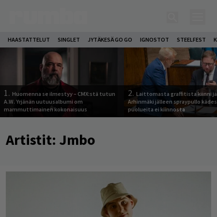
HAASTATTELUT
SINGLET
JYTÄKESÄ GO GO
IGNOSTOT
STEELFEST
K
1.
2.
Huomenna se ilmestyy – CMX:stä tutun
Laittomasta graffitista kiinni 
A.W. Yrjänän uutuusalbumi om
Arhinmäki jälleen spraypullo kädes
mammuttimainen kokonaisuus
puolueita ei kiinnosta
Artistit:
Jmbo