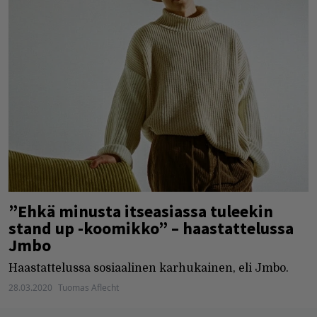
”Ehkä minusta itseasiassa tuleekin
stand up -koomikko” – haastattelussa
Jmbo
Haastattelussa sosiaalinen karhukainen, eli Jmbo.
28.03.2020
Tuomas Aflecht