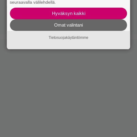
seuraavalla välilehdellä.
Hyväksyn kaikki
Omat valintani
Tietosuojakäytäntömme