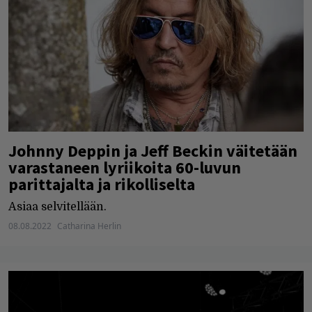
Johnny Deppin ja Jeff Beckin väitetään
varastaneen lyriikoita 60-luvun
parittajalta ja rikolliselta
Asiaa selvitellään.
08.08.2022
Catharina Herlin