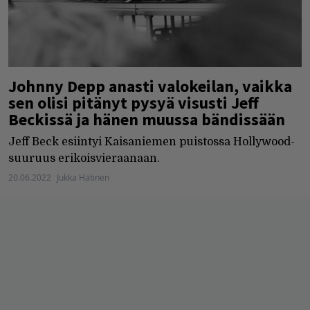
Johnny Depp anasti valokeilan, vaikka
sen olisi pitänyt pysyä visusti Jeff
Beckissä ja hänen muussa bändissään
Jeff Beck esiintyi Kaisaniemen puistossa Hollywood-
suuruus erikoisvieraanaan.
20.06.2022
Jukka Hätinen