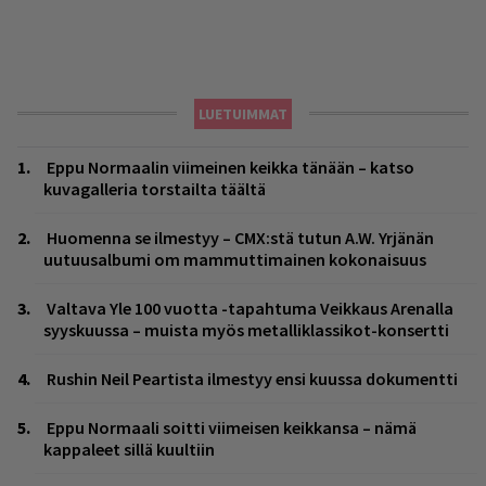
LUETUIMMAT
Eppu Normaalin viimeinen keikka tänään – katso
kuvagalleria torstailta täältä
Huomenna se ilmestyy – CMX:stä tutun A.W. Yrjänän
uutuusalbumi om mammuttimainen kokonaisuus
Valtava Yle 100 vuotta -tapahtuma Veikkaus Arenalla
syyskuussa – muista myös metalliklassikot-konsertti
Rushin Neil Peartista ilmestyy ensi kuussa dokumentti
Eppu Normaali soitti viimeisen keikkansa – nämä
kappaleet sillä kuultiin