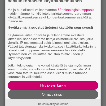
henkilökohtaisen käyttökokemuksen
Me ja huolellisesti valitsemamme
89 teknologiakumppania
hyödynnämme henkilötietoja tarjotaksemme paremman
käyttäjäkokemuksen sekä kohdentaaksemme sisältöä ja
mainoksia.
Hyväksymällä suostut tietojesi käyttöön seuraavasti
Käytämme laitetunnisteita ja tallennamme evästeitä
laitteellesi saadaksemme tietoja esimerkiksi sivuista, joilla
vierailit, IP-osoitteestasi sekä laitteesi ominaisuuksista.
Pääset tutustumaan yksityiskohtaisesti käyttötarkoituksiin ja
teknologiakumppaneihimme seuraavalla välilehdellä.
Hylkääminen voi vaikuttaa sivuston toimivuuteen ja
käytettävyyteen.
Jotkin teknologiamme voivat käsitellä tietoja myös ilman
suostumusta, jos niillä on siihen oikeutettu peruste. Voit
vastustaa tätä tai muuttaa asetuksiasi milloin tahansa
seuraavalla välilehdellä.
Hyväksyn kaikki
Omat valintani
Tietosuojakäytäntömme