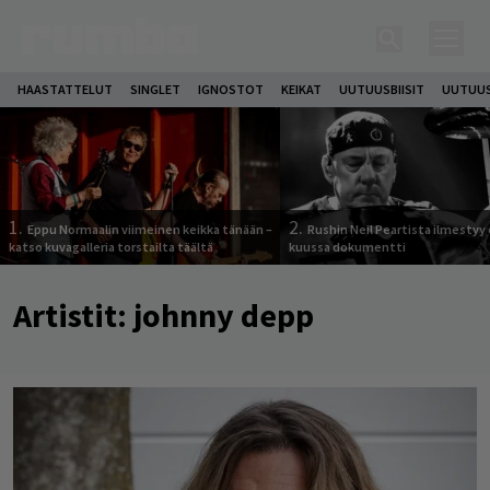
HAASTATTELUT
SINGLET
IGNOSTOT
KEIKAT
UUTUUSBIISIT
UUTUUS
1.
2.
Eppu Normaalin viimeinen keikka tänään –
Rushin Neil Peartista ilmestyy 
katso kuvagalleria torstailta täältä
kuussa dokumentti
Artistit:
johnny depp