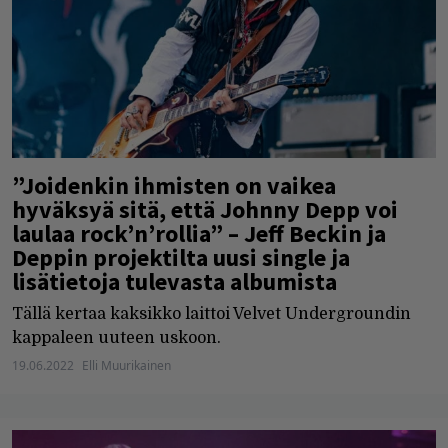
”Joidenkin ihmisten on vaikea
hyväksyä sitä, että Johnny Depp voi
laulaa rock’n’rollia” – Jeff Beckin ja
Deppin projektilta uusi single ja
lisätietoja tulevasta albumista
Tällä kertaa kaksikko laittoi Velvet Undergroundin
kappaleen uuteen uskoon.
19.06.2022
Elli Muurikainen