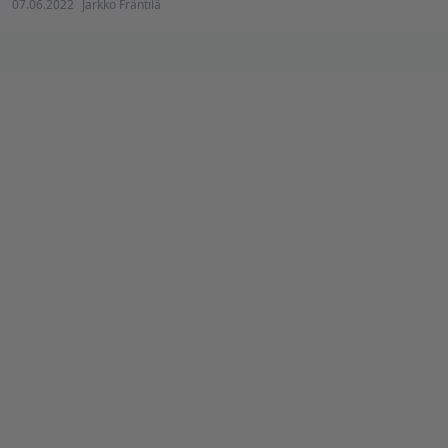
07.06.2022
Jarkko Fräntilä