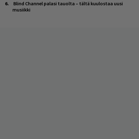
Blind Channel palasi tauolta – tältä kuulostaa uusi
musiikki