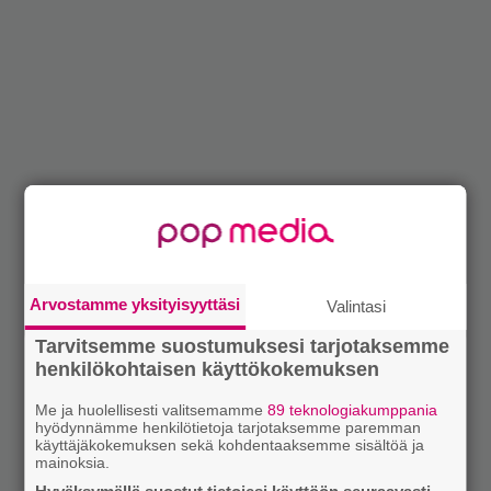
Arvostamme yksityisyyttäsi
Valintasi
Tarvitsemme suostumuksesi tarjotaksemme
henkilökohtaisen käyttökokemuksen
Me ja huolellisesti valitsemamme
89 teknologiakumppania
hyödynnämme henkilötietoja tarjotaksemme paremman
käyttäjäkokemuksen sekä kohdentaaksemme sisältöä ja
mainoksia.