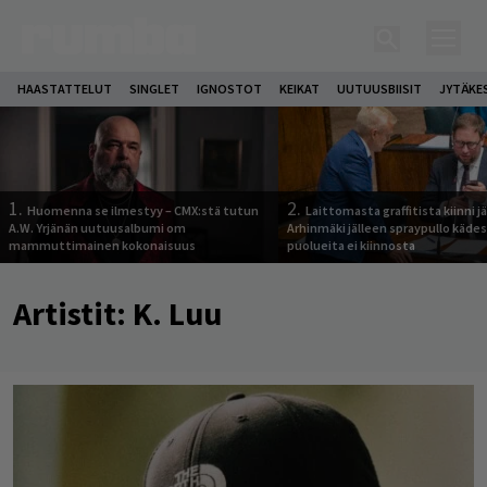
HAASTATTELUT
SINGLET
IGNOSTOT
KEIKAT
UUTUUSBIISIT
JYTÄKE
1.
2.
Huomenna se ilmestyy – CMX:stä tutun
Laittomasta graffitista kiinni 
A.W. Yrjänän uutuusalbumi om
Arhinmäki jälleen spraypullo kädes
mammuttimainen kokonaisuus
puolueita ei kiinnosta
Artistit:
K. Luu