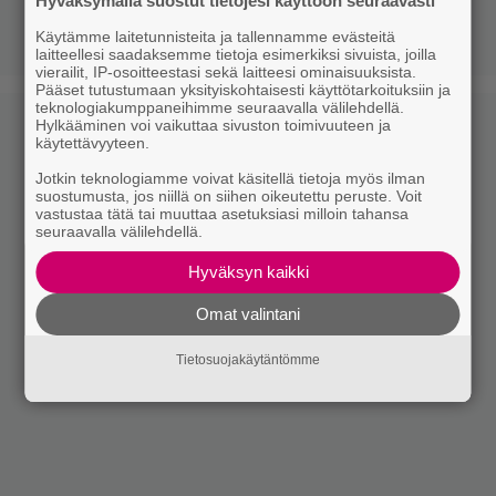
Hyväksymällä suostut tietojesi käyttöön seuraavasti
Käytämme laitetunnisteita ja tallennamme evästeitä
laitteellesi saadaksemme tietoja esimerkiksi sivuista, joilla
vierailit, IP-osoitteestasi sekä laitteesi ominaisuuksista.
Pääset tutustumaan yksityiskohtaisesti käyttötarkoituksiin ja
teknologiakumppaneihimme seuraavalla välilehdellä.
Hylkääminen voi vaikuttaa sivuston toimivuuteen ja
käytettävyyteen.
Jotkin teknologiamme voivat käsitellä tietoja myös ilman
suostumusta, jos niillä on siihen oikeutettu peruste. Voit
vastustaa tätä tai muuttaa asetuksiasi milloin tahansa
seuraavalla välilehdellä.
Hyväksyn kaikki
Omat valintani
Tietosuojakäytäntömme