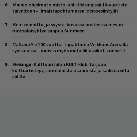
Mainio ohjelmatoimisto juhlii Helsingissä 10-vuotista
taivaltaan – ilmaistapahtumassa loistoesiintyjät
Kent mainittu, ja syystä: kovassa nosteessa olevan
ruotsalaisyhtye saapuu Suomeen
Valtava Yle 100 vuotta -tapahtuma Veikkaus Arenalla
syyskuussa – muista myös metalliklassikot-konsertti
Helsingin Kulttuuritalon KULT-klubi tarjoaa
kulttiartisteja, suomalaista osaamista ja kaikkea siltä
väliltä