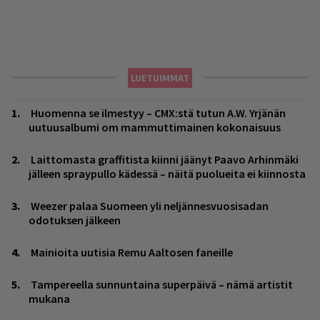
LUETUIMMAT
Huomenna se ilmestyy – CMX:stä tutun A.W. Yrjänän
uutuusalbumi om mammuttimainen kokonaisuus
Laittomasta graffitista kiinni jäänyt Paavo Arhinmäki
jälleen spraypullo kädessä – näitä puolueita ei kiinnosta
Weezer palaa Suomeen yli neljännesvuosisadan
odotuksen jälkeen
Mainioita uutisia Remu Aaltosen faneille
Tampereella sunnuntaina superpäivä – nämä artistit
mukana